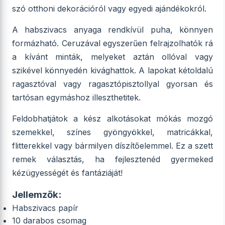
szó otthoni dekorációról vagy egyedi ajándékokról.
A habszivacs anyaga rendkívül puha, könnyen
formázható. Ceruzával egyszerűen felrajzolhatók rá
a kívánt minták, melyeket aztán ollóval vagy
szikével könnyedén kivághattok. A lapokat kétoldalú
ragasztóval vagy ragasztópisztollyal gyorsan és
tartósan egymáshoz illeszthetitek.
Feldobhatjátok a kész alkotásokat mókás mozgó
szemekkel, színes gyöngyökkel, matricákkal,
flitterekkel vagy bármilyen díszítőelemmel. Ez a szett
remek választás, ha fejlesztenéd gyermeked
kézügyességét és fantáziáját!
Jellemzők:
Habszivacs papír
10 darabos csomag