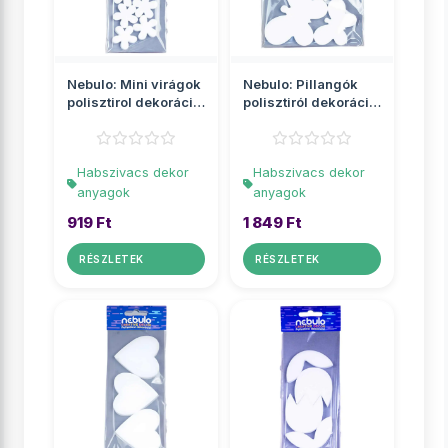
Nebulo: Mini virágok
Nebulo: Pillangók
polisztirol dekoráció
polisztiról dekoráció
10db-os szett
4db-os szett
Habszivacs dekor
Habszivacs dekor
anyagok
anyagok
919 Ft
1 849 Ft
RÉSZLETEK
RÉSZLETEK