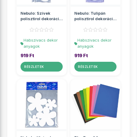
Nebulo: Szívek
Nebulo: Tulipán
polisztirol dekoráció
polisztirol dekoráció
3db-os szett
4db-os szett
Habszivacs dekor
Habszivacs dekor
anyagok
anyagok
919 Ft
919 Ft
RÉSZLETEK
RÉSZLETEK