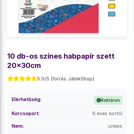
10 db-os színes habpapír szett
20x30cm
5.0/5 (forrás: JátékShop)
Elérhetőség:
Raktáron
Korcsoport:
6 éves kortól
Nem:
unisex