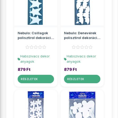
Nebulo: Csillagok
Nebulo: Denevérek
polisztirol dekoráció
polisztirol dekoráció
4db-os szett
4db-os szett
Habszivacs dekor
Habszivacs dekor
anyagok
anyagok
879 Ft
879 Ft
RÉSZLETEK
RÉSZLETEK