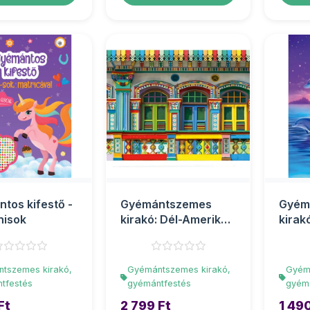
tos kifestő -
Gyémántszemes
Gyém
nisok
kirakó: Dél-Amerika
kirak
színei
gyémá
gyémántfest�...
10x1..
tszemes kirakó,
Gyémántszemes kirakó,
Gyém
tfestés
gyémántfestés
gyém
Ft
2 799 Ft
1 490