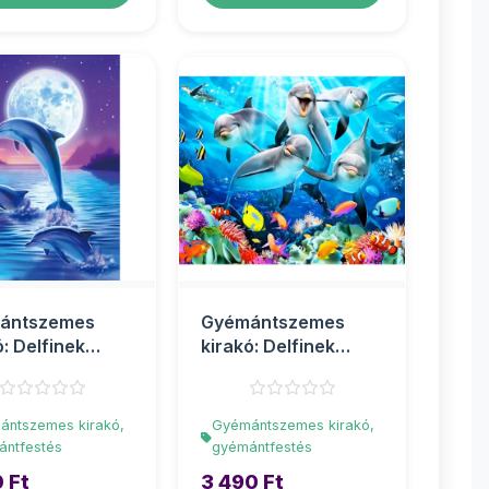
ántszemes
Gyémántszemes
ó: Delfinek
kirakó: Delfinek
ntfestő szett
gyémántfestő szett
.
40x5...
ántszemes kirakó,
Gyémántszemes kirakó,
ántfestés
gyémántfestés
 Ft
3 490 Ft