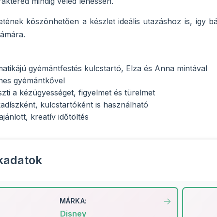
aktered mindig veled lehessen.
ének köszönhetően a készlet ideális utazáshoz is, így bár
ámára.
atikájú gyémántfestés kulcstartó, Elza és Anna mintával
ínes gyémántkővel
szti a kézügyességet, figyelmet és türelmet
kadíszként, kulcstartóként is használható
jánlott, kreatív időtöltés
kadatok
MÁRKA:
Disney