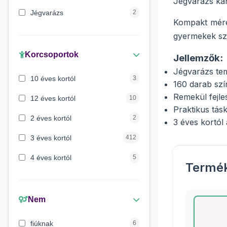
Jégvarázs kar
Jégvarázs
2
Kompakt méret
Maja a méhecske
1
gyermekek sz
Verdák
1
Korcsoportok
Jellemzők:
Jégvarázs tem
Mancs őrjárat
1
10 éves kortól
3
160 darab sz
Lilo és Stitch
1
Remekül fejle
12 éves kortól
10
Praktikus tás
Peppa malac
1
2 éves kortól
2
3 éves kortól a
3 éves kortól
412
4 éves kortól
5
Termé
5 évess kortól
175
6 éves kortól
428
Nem
7 éves kortól
67
fiúknak
6