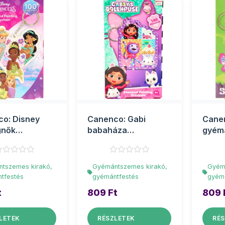
o: Disney
Canenco: Gabi
Canen
gnők
babaháza
gyém
ntfestés
gyémántfestés
kulcs
artó
kulcstartó
tszemes kirakó,
Gyémántszemes kirakó,
Gyém
tfestés
gyémántfestés
gyém
t
809 Ft
809 
LETEK
RÉSZLETEK
RÉS