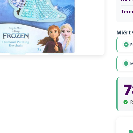
Term
Miért 
R
M
R