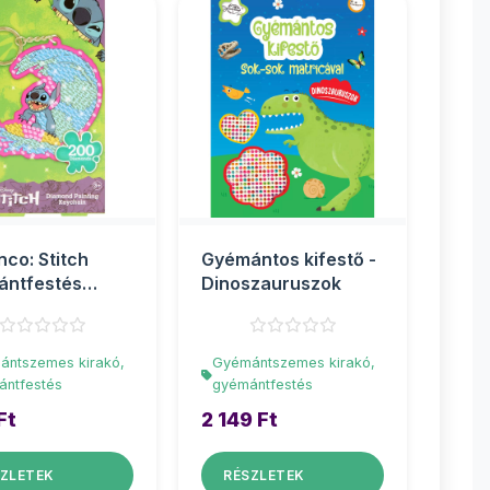
co: Stitch
Gyémántos kifestő -
ántfestés
Dinoszauruszok
tartó
ántszemes kirakó,
Gyémántszemes kirakó,
ántfestés
gyémántfestés
Ft
2 149 Ft
ZLETEK
RÉSZLETEK