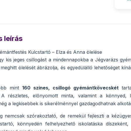
 leírás
mántfestés Kulcstartó – Elza és Anna ölelése
 kis jeges csillogást a mindennapokba a Jégvarázs gyémán
meghitt ölelését ábrázolja, és egyedülálló lehetőséget kíná
öbb mint
160 színes, csillogó gyémántkövecskét
tart
k. A részletes, előnyomott minta, valamint a könnyed, 
még a legkisebbek is sikerélménnyel gazdagodhatnak alkot
 nemcsak szórakoztató, de remekül fejleszti a kézügyess
startó, könnyedén felhelyezhető iskolatáska díszeként,