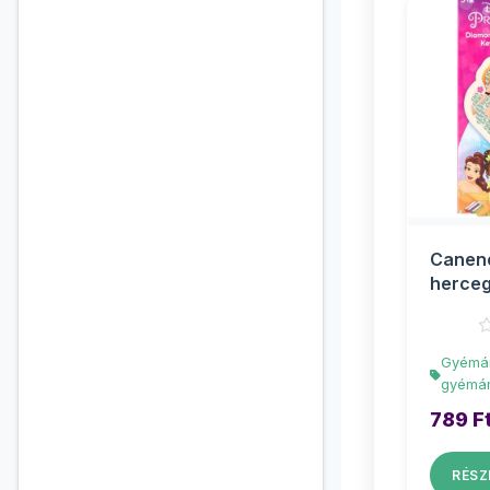
Canenc
herce
gyémá
kulcst
Gyémán
gyémán
789 F
RÉSZ