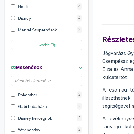
Netflix
4
Disney
4
Marvel Szuperhősök
2
Részletes
Disney hercegnők
2
több (3)
Jégvarázs Gyé
Beauty World
2
Csempéssz egy
Creative Line
2
Mesehősök
Elza és Anna 
Sycomore
2
kulcstartót.
Timber Toys
1
A csomag t
Pókember
2
illeszthetne
segítségével 
Gabi babaháza
2
A tevékenység
Disney hercegnők
2
ragyogó kulc
Wednesday
2