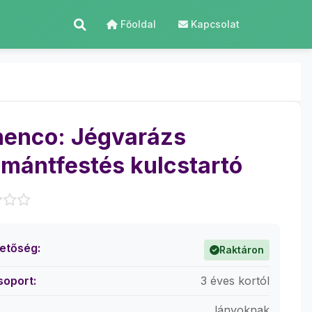
Főoldal
Kapcsolat
enco: Jégvarázs
mántfestés kulcstartó
hetőség:
Raktáron
soport:
3 éves kortól
lányoknak