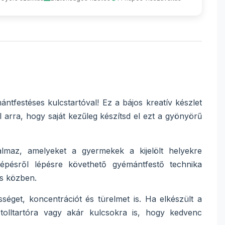
tfestéses kulcstartóval! Ez a bájos kreatív készlet
l arra, hogy saját kezűleg készítsd el ezt a gyönyörű
almaz, amelyeket a gyermekek a kijelölt helyekre
lépésről lépésre követhető gyémántfestő technika
ás közben.
éget, koncentrációt és türelmet is. Ha elkészült a
 tolltartóra vagy akár kulcsokra is, hogy kedvenc