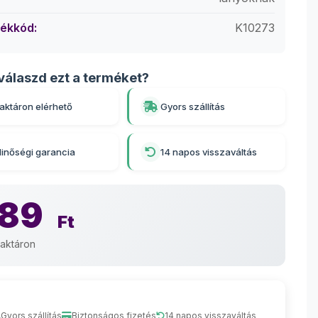
ékkód:
K10273
válaszd ezt a terméket?
aktáron elérhető
Gyors szállítás
inőségi garancia
14 napos visszaváltás
789
Ft
aktáron
Gyors szállítás
Biztonságos fizetés
14 napos visszaváltás