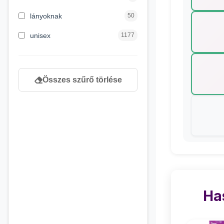
8 éves kortól
130
lányoknak
50
9 éves kortól
1
unisex
1177
Összes szűrő törlése
Ha