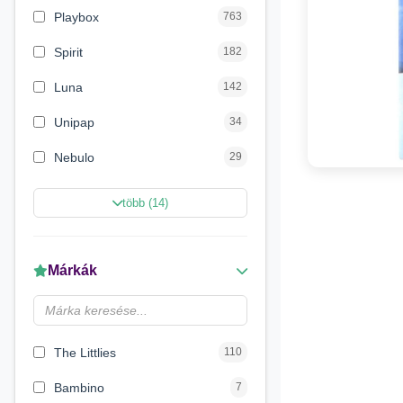
Playbox
763
Spirit
182
Luna
142
Unipap
34
Nebulo
29
Magic Toys
26
több (14)
Carioca
11
LENA
6
Márkák
Make it Real
5
Magyar Gyártó
4
The Littlies
110
Bambino
7