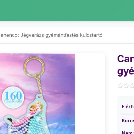
anenco: Jégvarázs gyémántfestés kulcstartó
Can
gyé
Elér
Korc
Nem: