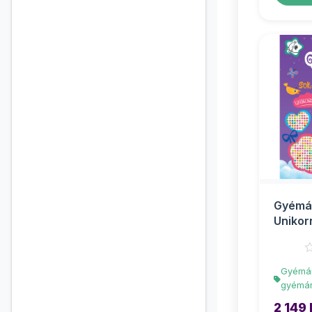
Gyémán
Unikor
Gyémán
gyémán
2 149 