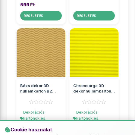
599 Ft
RÉSZLETEK
RÉSZLETEK
Bézs dekor 3D
Citromsárga 3D
hullámkarton B2
dekor hullámkarton
50x70cm 1db
B2 50x70cm 1db
Dekorációs
Dekorációs
kartonok és
kartonok és
hullámkartonok
hullámkartonok
Cookie használat
299 Ft
249 Ft