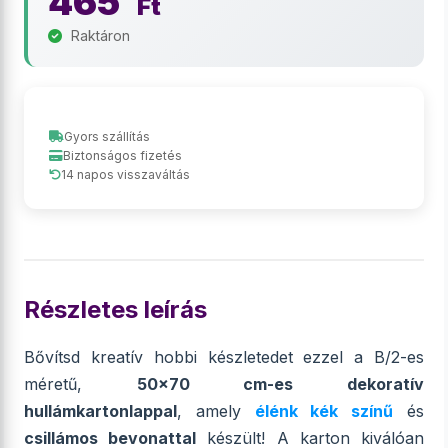
465
Ft
Raktáron
Gyors szállítás
Biztonságos fizetés
14 napos visszaváltás
Részletes leírás
Bővítsd kreatív hobbi készletedet ezzel a B/2-es
méretű,
50x70 cm-es dekoratív
hullámkartonlappal
, amely
élénk kék színű
és
csillámos bevonattal
készült! A karton kiválóan