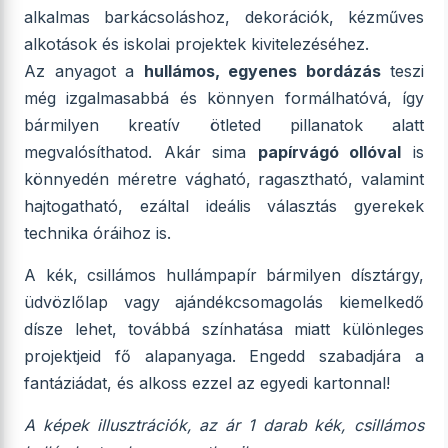
alkalmas barkácsoláshoz, dekorációk, kézműves
alkotások és iskolai projektek kivitelezéséhez.
Az anyagot a
hullámos, egyenes bordázás
teszi
még izgalmasabbá és könnyen formálhatóvá, így
bármilyen kreatív ötleted pillanatok alatt
megvalósíthatod. Akár sima
papírvágó ollóval
is
könnyedén méretre vágható, ragasztható, valamint
hajtogatható, ezáltal ideális választás gyerekek
technika óráihoz is.
A kék, csillámos hullámpapír bármilyen dísztárgy,
üdvözlőlap vagy ajándékcsomagolás kiemelkedő
dísze lehet, továbbá színhatása miatt különleges
projektjeid fő alapanyaga. Engedd szabadjára a
fantáziádat, és alkoss ezzel az egyedi kartonnal!
A képek illusztrációk, az ár 1 darab kék, csillámos