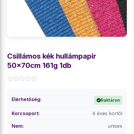
Csillámos kék hullámpapír
50x70cm 161g 1db
Elérhetőség:
Raktáron
Korcsoport:
4 éves kortól
Nem:
unisex