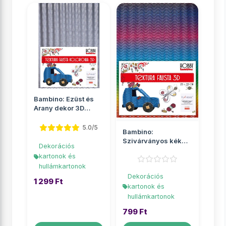
Bambino: Ezüst és
Arany dekor 3D
hullámkarton B4
25x35cm
5.0/5
Bambino:
Szivárványos kék
Dekorációs
dekor 3D
kartonok és
hullámkarton B4
hullámkartonok
25x35...
Dekorációs
1 299 Ft
kartonok és
hullámkartonok
799 Ft