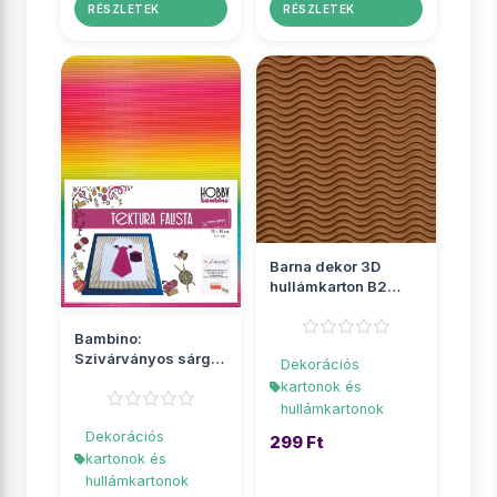
RÉSZLETEK
RÉSZLETEK
Barna dekor 3D
hullámkarton B2
50x70cm 1db
Bambino:
Szivárványos sárga
Dekorációs
dekor 3D
kartonok és
hullámkarton B4
hullámkartonok
25x...
Dekorációs
299 Ft
kartonok és
hullámkartonok