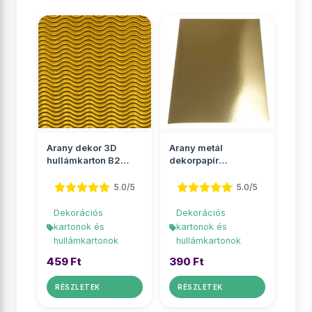
Arany dekor 3D
Arany metál
hullámkarton B2
dekorpapír
50x70cm 1db
egyoldalas
50x70cm
5.0/5
5.0/5
Dekorációs
Dekorációs
kartonok és
kartonok és
hullámkartonok
hullámkartonok
459 Ft
390 Ft
RÉSZLETEK
RÉSZLETEK