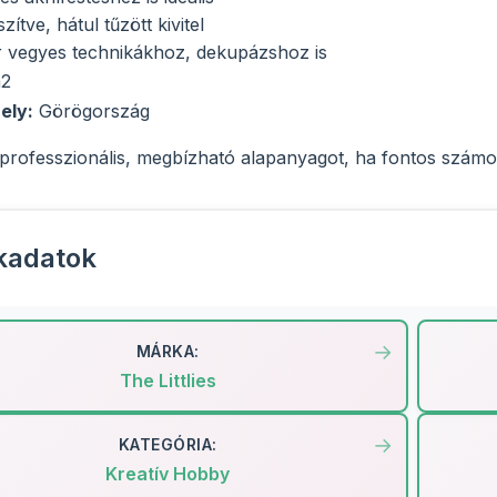
ítve, hátul tűzött kivitel
r vegyes technikákhoz, dekupázshoz is
m2
ely:
Görögország
 professzionális, megbízható alapanyagot, ha fontos szám
kadatok
MÁRKA:
The Littlies
KATEGÓRIA:
Kreatív Hobby