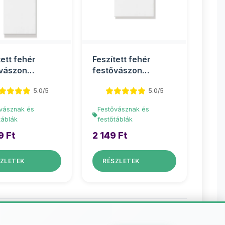
tett fehér
Feszített fehér
vászon
festővászon
0cm
35x50cm
5.0/5
5.0/5
vásznak és
Festővásznak és
táblák
festőtáblák
9 Ft
2 149 Ft
ZLETEK
RÉSZLETEK
 és festőtáblák