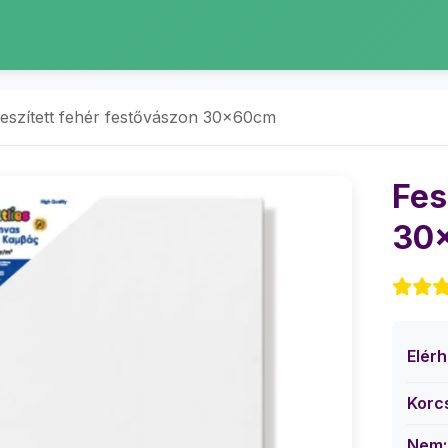
eszített fehér festővászon 30x60cm
Fes
30
Elér
Korc
Nem: