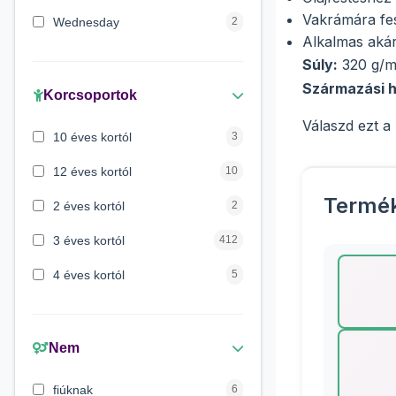
Vakrámára fesz
Wednesday
2
Alkalmas aká
Maja a méhecske
1
Súly:
320 g/
Származási h
Verdák
1
Korcsoportok
Válaszd ezt a
Mancs őrjárat
1
10 éves kortól
3
Lilo és Stitch
1
12 éves kortól
10
Peppa malac
1
Termé
2 éves kortól
2
3 éves kortól
412
4 éves kortól
5
5 évess kortól
175
6 éves kortól
428
Nem
7 éves kortól
67
fiúknak
6