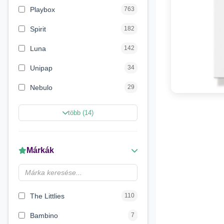
Playbox
763
Spirit
182
Luna
142
Unipap
34
Nebulo
29
Magic Toys
26
több (14)
Carioca
11
LENA
6
Márkák
Make it Real
5
Magyar Gyártó
4
The Littlies
110
Bambino
7