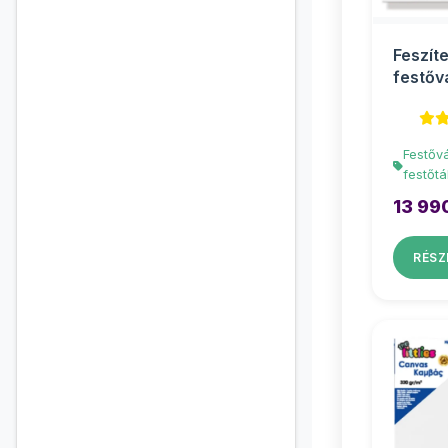
Feszíte
festőv
100x1
Festőv
festőtá
13 99
RÉSZ