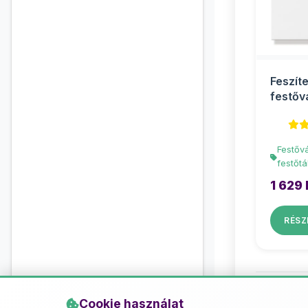
Feszíte
festőv
30x30
Festőv
festőtá
1 629 
RÉSZ
Cookie használat