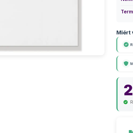
Term
Miért 
R
M
2
R