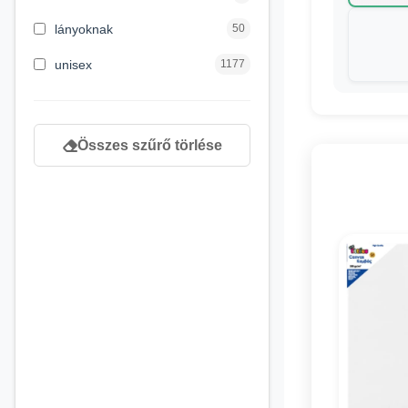
8 éves kortól
130
lányoknak
50
9 éves kortól
1
unisex
1177
Összes szűrő törlése