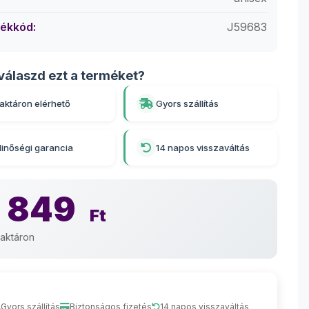
ékkód:
J59683
válaszd ezt a terméket?
aktáron elérhető
Gyors szállítás
inőségi garancia
14 napos visszaváltás
 849
Ft
aktáron
Gyors szállítás
Biztonságos fizetés
14 napos visszaváltás