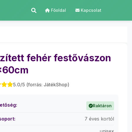
Főoldal
Kapcsolat
zített fehér festővászon
x60cm
5.0/5 (forrás: JátékShop)
hetőség:
Raktáron
soport:
7 éves kortól
unisex