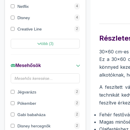
Netflix
4
Disney
4
Creative Line
2
Részletes
Sycomore
2
több (3)
30x60 cm-es 
Marvel Szuperhősök
2
Ez a 30x60 c
Disney hercegnők
2
Mesehősök
könnyed kezel
Beauty World
2
alkotóknak, h
Wow Generation
1
A feszített v
Jégvarázs
2
technikát ked
feszítve érke
Pókember
2
Fehér festőv
Gabi babaháza
2
Magas minőség
Disney hercegnők
2
Olajfestéshez 