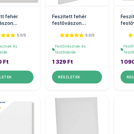
tt fehér
Feszített fehér
Feszí
ászon
festővászon
festő
00cm
18x24cm
20x2
5.0/5
5.0/5
ásznak és
Festővásznak és
Festő
blák
festőtáblák
festő
0 Ft
1 329 Ft
1 09
LETEK
RÉSZLETEK
RÉS