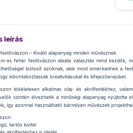
 leírás
festővászon – Kiváló alapanyag minden művésznek
m-es fehér festővászon ideális választás mind kezdők, 
hetőséget biztosít azoknak, akik most ismerkednek a festé
ogy kibontakoztassák kreativitásukat és kifejezőerejüket.
ászon tökéletesen alkalmas olaj- és akrilfestékhez, val
velők szintén élvezhetik a minőségi alapanyag nyújtotta
zik, így azonnal használható bármilyen művészeti projekthe
ászon
ű, tartós kivitel
és akrilfestéshez is ideális