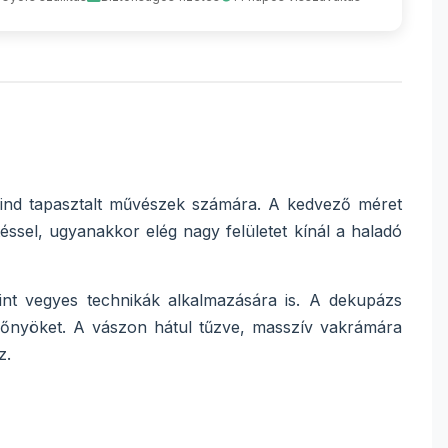
mind tapasztalt művészek számára. A kedvező méret
ssel, ugyanakkor elég nagy felületet kínál a haladó
amint vegyes technikák alkalmazására is. A dekupázs
 előnyöket. A vászon hátul tűzve, masszív vakrámára
z.