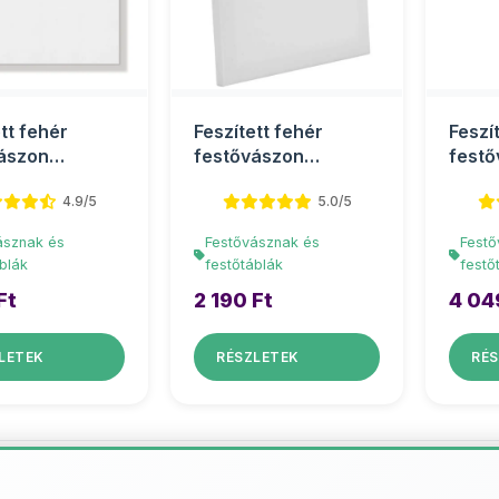
tt fehér
Feszített fehér
Feszí
ászon
festővászon
festő
cm
30x40cm
30x9
4.9/5
5.0/5
ásznak és
Festővásznak és
Festő
blák
festőtáblák
festő
Ft
2 190 Ft
4 04
LETEK
RÉSZLETEK
RÉS
További termékek - Festővásznak