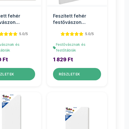
tett fehér
Feszített fehér
vászon
festővászon
0cm
24x30cm
5.0/5
5.0/5
vásznak és
Festővásznak és
táblák
festőtáblák
0 Ft
1 829 Ft
ZLETEK
RÉSZLETEK