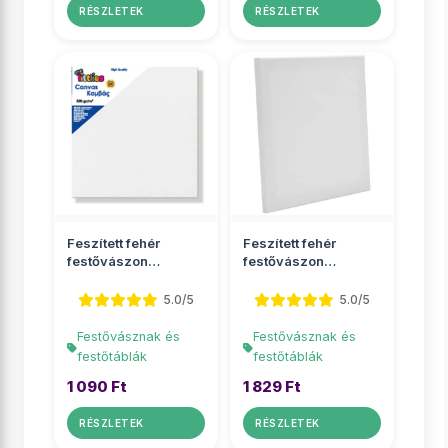
RÉSZLETEK
RÉSZLETEK
Feszített fehér
Feszített fehér
festővászon
festővászon
20x20cm
24x30cm
5.0/5
5.0/5
Festővásznak és
Festővásznak és
festőtáblák
festőtáblák
1 090 Ft
1 829 Ft
RÉSZLETEK
RÉSZLETEK