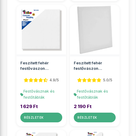
Feszített fehér
Feszített fehér
festővászon
festővászon
30x30cm
30x40cm
4.9/5
5.0/5
Festővásznak és
Festővásznak és
festőtáblák
festőtáblák
1 629 Ft
2 190 Ft
RÉSZLETEK
RÉSZLETEK