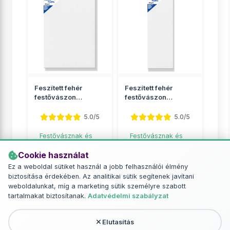
Feszített fehér
Feszített fehér
festővászon
festővászon
30x60cm
30x90cm
5.0/5
5.0/5
Festővásznak és
Festővásznak és
festőtáblák
festőtáblák
Cookie használat
2 849 Ft
4 049 Ft
Ez a weboldal sütiket használ a jobb felhasználói élmény
biztosítása érdekében. Az analitikai sütik segítenek javítani
RÉSZLETEK
RÉSZLETEK
weboldalunkat, míg a marketing sütik személyre szabott
tartalmakat biztosítanak.
Adatvédelmi szabályzat
Elutasítás