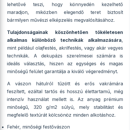
lehetővé teszi, hogy könnyedén kezelhető
maradjon, miközben elegendő teret biztosít
bármilyen művészi elképzelés megvalósításához.
Tulajdonságainak köszönhetően tökéletesen
alkalmas különböző technikák alkalmazására
,
mint például olajfestés, akrilfestés, vagy akár vegyes
technikák. A dekupázs szerelmesei számára is
ideális választás, hiszen az egységes és magas
minőségű felület garantálja a kiváló végeredményt.
A vászon hátulról tűzött és erős vakrámára
feszített, ezáltal tartós és hosszú élettartamú, még
intenzív használat mellett is. Az anyag prémium
minőségű, 320 g/m2 súlyú, mely stabilitást és
megfelelő textúrát kölcsönöz minden alkotáshoz.
Fehér, minőségi festővászon