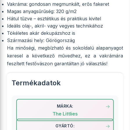
Vakráma: gondosan megmunkált, erős fakeret
Magas anyagsűrűség: 320 g/m2
Hátul tűzve – esztétikus és praktikus kivitel
Ideális olaj-, akril- vagy vegyes technikához
Tökéletes akár dekupázshoz is
Származási hely: Görögország
Ha minőségi, megbízható és sokoldalú alapanyagot
keresel a következő művedhez, ez a vakrámára
feszített festővászon garantáltan jó választás!
Termékadatok
MÁRKA:
The Littlies
GYÁRTÓ: