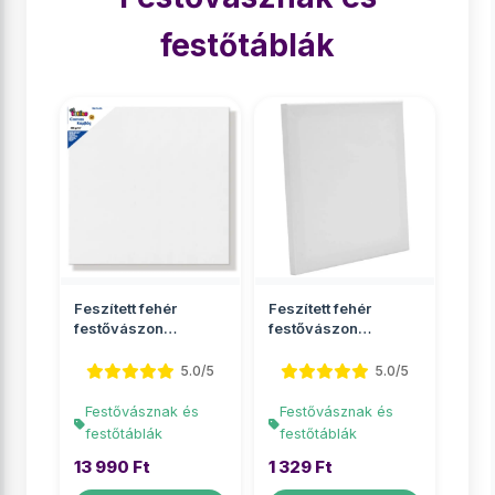
festőtáblák
Feszített fehér
Feszített fehér
festővászon
festővászon
100x100cm
18x24cm
5.0/5
5.0/5
Festővásznak és
Festővásznak és
festőtáblák
festőtáblák
13 990 Ft
1 329 Ft