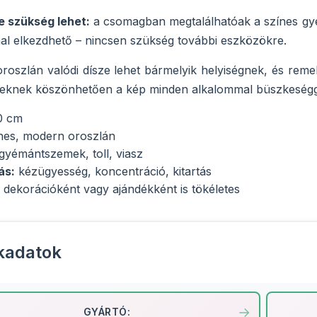
e szükség lehet:
a csomagban megtalálhatóak a színes gyémá
al elkezdhető – nincsen szükség további eszközökre.
oroszlán valódi dísze lehet bármelyik helyiségnek, és remek 
nek köszönhetően a kép minden alkalommal büszkeséggel t
0 cm
nes, modern oroszlán
gyémántszemek, toll, viasz
ás:
kézügyesség, koncentráció, kitartás
dekorációként vagy ajándékként is tökéletes
kadatok
GYÁRTÓ: