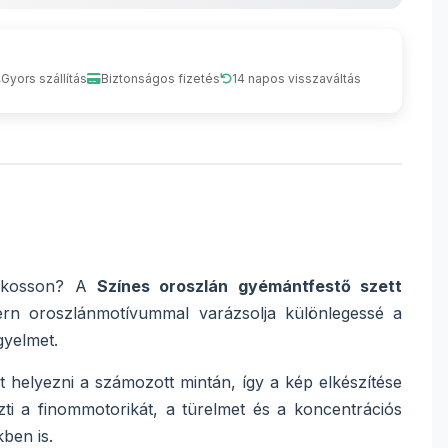
Gyors szállítás
Biztonságos fizetés
14 napos visszaváltás
 alkosson? A
Színes oroszlán gyémántfestő szett
dern oroszlánmotívummal varázsolja különlegessé a
gyelmet.
 helyezni a számozott mintán, így a kép elkészítése
zti a finommotorikát, a türelmet és a koncentrációs
ben is.