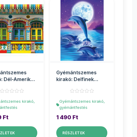
ántszemes
Gyémántszemes
ó: Dél-Amerika
kirakó: Delfinek
i
gyémántfestő szett
ntfest�...
10x1...
ántszemes kirakó,
Gyémántszemes kirakó,
ántfestés
gyémántfestés
9 Ft
1 490 Ft
ZLETEK
RÉSZLETEK