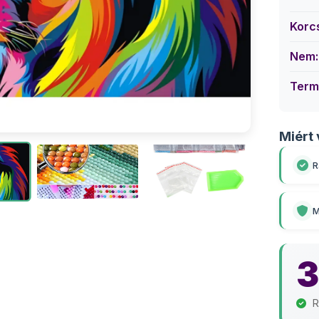
Korc
Nem:
Term
Miért 
R
M
3
R