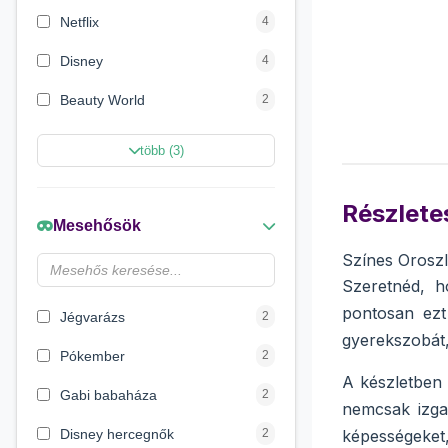
Netflix
4
Disney
4
Beauty World
2
Creative Line
2
több (3)
Sycomore
2
Részletes
Marvel Szuperhősök
2
Mesehősök
Disney hercegnők
2
Színes Orosz
Szeretnéd, h
Wow Generation
1
pontosan ezt
Jégvarázs
2
gyerekszobát,
Pókember
2
A készletben 
Gabi babaháza
2
nemcsak izgal
Disney hercegnők
2
képességeket,