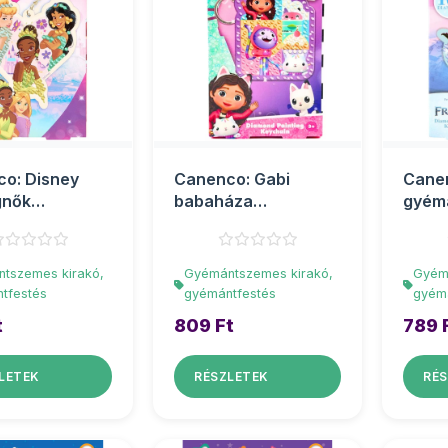
o: Disney
Canenco: Gabi
Cane
gnők
babaháza
gyém
ntfestés
gyémántfestés
kulcs
artó
kulcstartó
tszemes kirakó,
Gyémántszemes kirakó,
Gyém
tfestés
gyémántfestés
gyém
t
809 Ft
789 
LETEK
RÉSZLETEK
RÉS