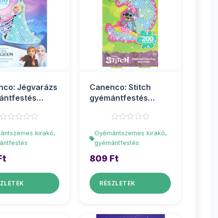
nco: Jégvarázs
Canenco: Stitch
ántfestés
gyémántfestés
tartó
kulcstartó
ántszemes kirakó,
Gyémántszemes kirakó,
ántfestés
gyémántfestés
Ft
809 Ft
ZLETEK
RÉSZLETEK