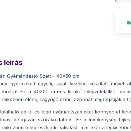
 leírás
lán Gyémántfestő Szett – 40x50 cm
ogy gyermeked egyedi, saját kezűleg készített művet
 kínálja! Ez a 40x50 cm-es kirakó lélegzetelállító, mo
 miközben élénk, ragyogó színei azonnal megragadják a fi
található apró, csillogó gyémántszemeket könnyen el lehet
mas, de igazán szórakoztató is. Ez a tevékenység fejles
 miközben felébreszti a kreativitást, már akár a legkisebbek