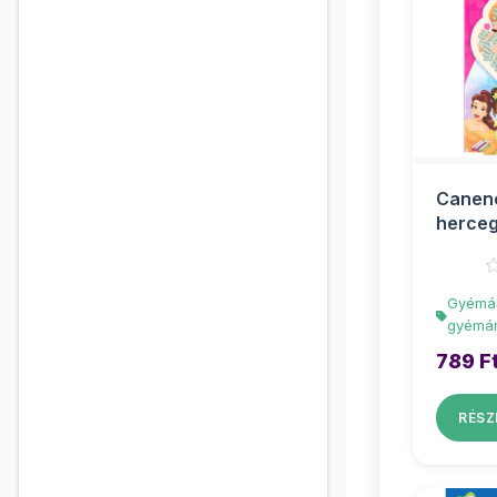
Canenc
herce
gyémá
kulcst
Gyémán
gyémán
789 F
RÉSZ