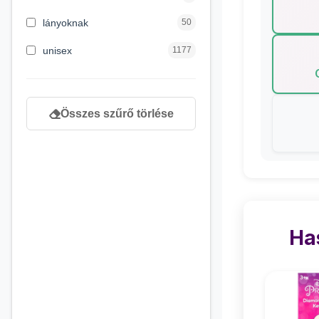
8 éves kortól
130
lányoknak
50
9 éves kortól
1
unisex
1177
Összes szűrő törlése
Ha