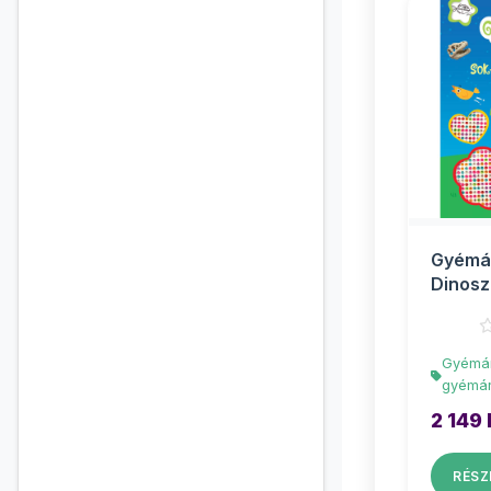
Gyémán
Dinosz
Gyémán
gyémán
2 149 
RÉSZ