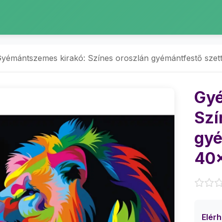
yémántszemes kirakó: Színes oroszlán gyémántfestő sze
Gyé
Szí
gyé
40
Elér