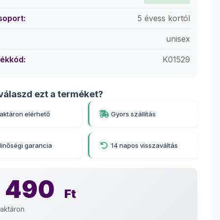
soport:
5 évess kortól
unisex
ékkód:
K01529
válaszd ezt a terméket?
aktáron elérhető
Gyors szállítás
inőségi garancia
14 napos visszaváltás
 490
Ft
aktáron