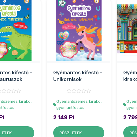
tos kifestő -
Gyémántos kifestő -
Gyém
auruszok
Unikornisok
kirak
színe
gyémá
tszemes kirakó,
Gyémántszemes kirakó,
Gyém
tfestés
gyémántfestés
gyém
Ft
2 149 Ft
2 79
LETEK
RÉSZLETEK
RÉS