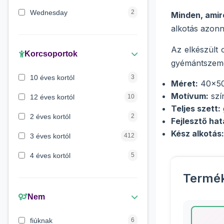
Wednesday
2
Minden, amir
alkotás azonn
Peppa malac
1
Az elkészült 
Maja a méhecske
1
Korcsoportok
gyémántszemek
Verdák
1
10 éves kortól
3
Méret:
40x5
Mancs őrjárat
1
Motívum:
szí
12 éves kortól
10
Teljes szett:
Lilo és Stitch
1
2 éves kortól
2
Fejlesztő hat
Kész alkotás:
3 éves kortól
412
4 éves kortól
5
5 évess kortól
175
Termé
6 éves kortól
428
Nem
7 éves kortól
67
fiúknak
6