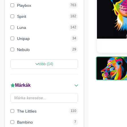
Playbox
763
Spirit
182
Luna
142
Unipap
34
Nebulo
29
Magic Toys
26
több (14)
Carioca
11
LENA
6
Márkák
Make it Real
5
Magyar Gyártó
4
The Littlies
110
Bambino
7