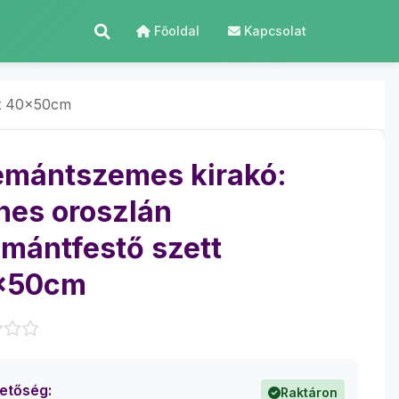
Főoldal
Kapcsolat
tt 40x50cm
mántszemes kirakó:
nes oroszlán
mántfestő szett
x50cm
hetőség:
Raktáron