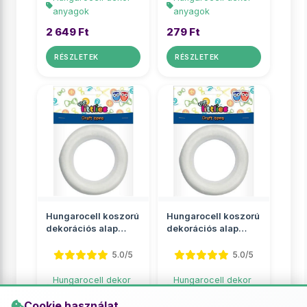
anyagok
anyagok
2 649 Ft
279 Ft
RÉSZLETEK
RÉSZLETEK
Hungarocell koszorú
Hungarocell koszorú
dekorációs alap
dekorációs alap
20cm
25cm
5.0/5
5.0/5
Hungarocell dekor
Hungarocell dekor
anyagok
anyagok
Cookie használat