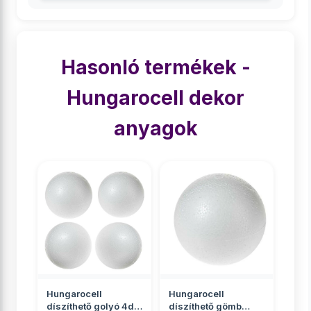
Hasonló termékek -
Hungarocell dekor
anyagok
Hungarocell
Hungarocell
díszíthető golyó 4db
díszíthető gömb