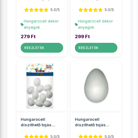
6cm
10cm 1db
5.0/5
5.0/5
Hungarocell dekor
Hungarocell dekor
anyagok
anyagok
279 Ft
299 Ft
RÉSZLETEK
RÉSZLETEK
Hungarocell
Hungarocell
díszíthető tojás
díszíthető tojás
35mm 12db
90mm 1db
5.0/5
5.0/5