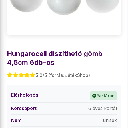
Hungarocell díszíthető gömb
4,5cm 6db-os
5.0/5 (forrás: JátékShop)
Elérhetőség:
Raktáron
Korcsoport:
6 éves kortól
Nem:
unisex