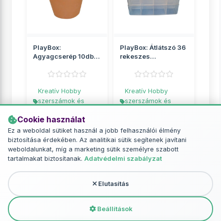
PlayBox:
PlayBox: Átlátszó 36
Agyagcserép 10db-
rekeszes
os szett 4x4,5 cm
tárolódoboz 3
szintes
Kreatív Hobby
Kreatív Hobby
szerszámok és
szerszámok és
eszközök
eszközök
Cookie használat
1 729 Ft
4 599 Ft
Ez a weboldal sütiket használ a jobb felhasználói élmény
biztosítása érdekében. Az analitikai sütik segítenek javítani
RÉSZLETEK
RÉSZLETEK
weboldalunkat, míg a marketing sütik személyre szabott
tartalmakat biztosítanak.
Adatvédelmi szabályzat
Elutasítás
További termékek - Kreatív Hobby
szerszámok és eszközök
Beállítások