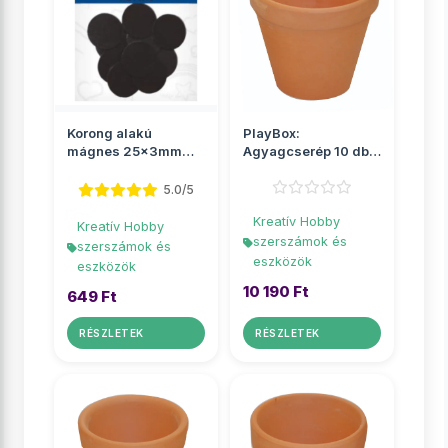
Korong alakú
PlayBox:
mágnes 25x3mm
Agyagcserép 10 db-
10db-os szett
os szett 10 cm-es
5.0/5
Kreatív Hobby
Kreatív Hobby
szerszámok és
szerszámok és
eszközök
eszközök
10 190 Ft
649 Ft
RÉSZLETEK
RÉSZLETEK