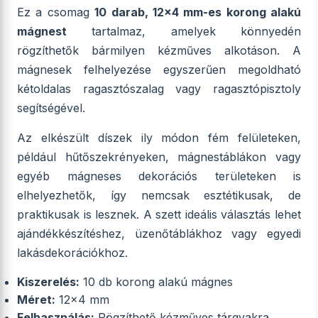
Ez a csomag
10 darab, 12x4 mm-es korong alakú
mágnest
tartalmaz, amelyek könnyedén
rögzíthetők bármilyen kézműves alkotáson. A
mágnesek felhelyezése egyszerűen megoldható
kétoldalas ragasztószalag vagy ragasztópisztoly
segítségével.
Az elkészült díszek ily módon fém felületeken,
például hűtőszekrényeken, mágnestáblákon vagy
egyéb mágneses dekorációs területeken is
elhelyezhetők, így nemcsak esztétikusak, de
praktikusak is lesznek. A szett ideális választás lehet
ajándékkészítéshez, üzenőtáblákhoz vagy egyedi
lakásdekorációkhoz.
Kiszerelés:
10 db korong alakú mágnes
Méret:
12x4 mm
Felhasználás:
Rögzíthető kézműves tárgyakra,