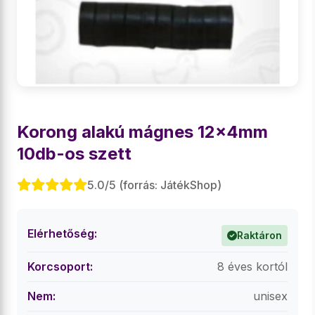
Korong alakú mágnes 12x4mm
10db-os szett
5.0/5 (forrás: JátékShop)
Elérhetőség:
Raktáron
Korcsoport:
8 éves kortól
Nem:
unisex