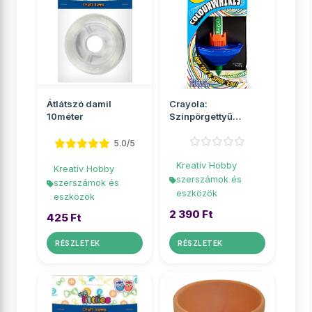
Átlátszó damil
Crayola:
10méter
Színpörgettyű
többféle színben 1db
5.0/5
Kreatív Hobby
Kreatív Hobby
szerszámok és
szerszámok és
eszközök
eszközök
2 390 Ft
425 Ft
RÉSZLETEK
RÉSZLETEK