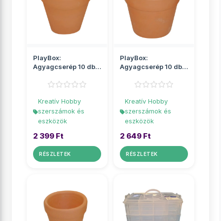
PlayBox:
PlayBox:
Agyagcserép 10 db-
Agyagcserép 10 db-
os szett 5 cm-es
os szett 6 cm-es
Kreatív Hobby
Kreatív Hobby
szerszámok és
szerszámok és
eszközök
eszközök
2 399 Ft
2 649 Ft
RÉSZLETEK
RÉSZLETEK