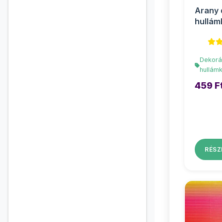
Arany 
hullám
50x70
Dekorá
hullám
459 F
RÉSZ