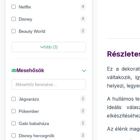
Netflix
4
Disney
4
Beauty World
2
Creative Line
2
több (3)
Részletes
Sycomore
2
Marvel Szuperhősök
2
Ez a dekorat
Mesehősök
váltakozik, 
Disney hercegnők
2
helyezi, legy
Wow Generation
1
A hullámos te
Jégvarázs
2
Ideális vál
Pókember
2
elkészítéséhe
Gabi babaháza
2
Az élénk mage
Disney hercegnők
2