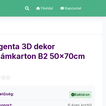
Főoldal
Kapcsolat
enta 3D dekor
lámkarton B2 50x70cm
hetőség:
Raktáron
soport:
6 éves kortól