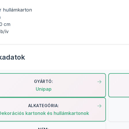
r hullámkarton
a
70 cm
db/ív
kadatok
GYÁRTÓ:
Unipap
ALKATEGÓRIA:
Dekorációs kartonok és hullámkartonok