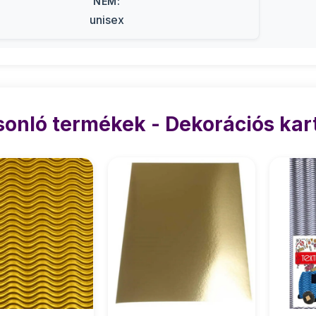
NEM:
unisex
onló termékek - Dekorációs kar