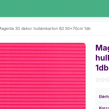
agenta 3D dekor hullámkarton B2 50x70cm 1db
Mag
hul
1db
Elér
Korc