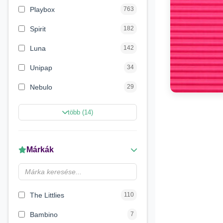
Playbox
763
Spirit
182
Luna
142
Unipap
34
Nebulo
29
Magic Toys
26
több (14)
Carioca
11
LENA
6
Márkák
Make it Real
5
Magyar Gyártó
4
The Littlies
110
Bambino
7