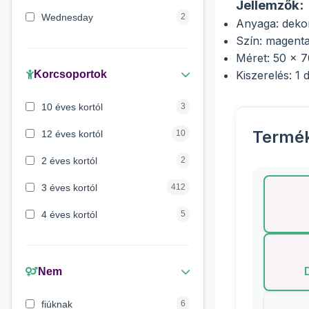
Jellemzők:
Wednesday
2
Anyaga: deko
Szín: magent
Peppa malac
1
Méret: 50 x 
Maja a méhecske
1
Korcsoportok
Kiszerelés: 1 
Verdák
1
10 éves kortól
3
Mancs őrjárat
1
Termé
12 éves kortól
10
Lilo és Stitch
1
2 éves kortól
2
3 éves kortól
412
4 éves kortól
5
5 évess kortól
175
6 éves kortól
428
Nem
7 éves kortól
67
fiúknak
6