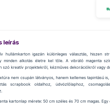
 leírás
ív hullámkarton igazán különleges választás, hiszen str
így minden alkotás életre kel tőle. A vibráló magenta s
en szó kreatív projektekről, kézműves dekorációkról vagy d
xtúra nem csupán látványos, hanem kellemes tapintású is, am
asztás scrapbook oldalhoz, üdvözlőlaphoz, csomago
z.
nta kartonlap mérete: 50 cm széles és 70 cm magas. Egy c