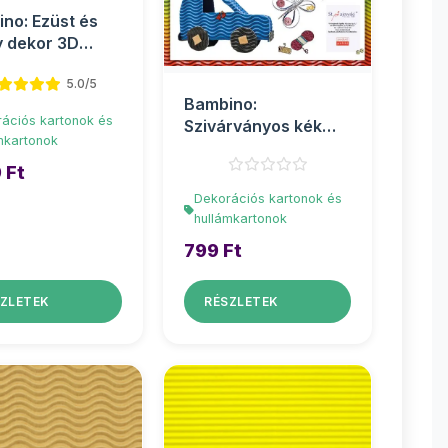
no: Ezüst és
 dekor 3D
mkarton B4
5.0/5
5cm
Bambino:
ációs kartonok és
Szivárványos kék
mkartonok
dekor 3D
hullámkarton B4
 Ft
25x35...
Dekorációs kartonok és
hullámkartonok
799 Ft
ZLETEK
RÉSZLETEK