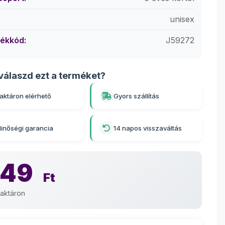
unisex
ékkód:
J59272
válaszd ezt a terméket?
aktáron elérhető
Gyors szállítás
inőségi garancia
14 napos visszaváltás
249
Ft
aktáron