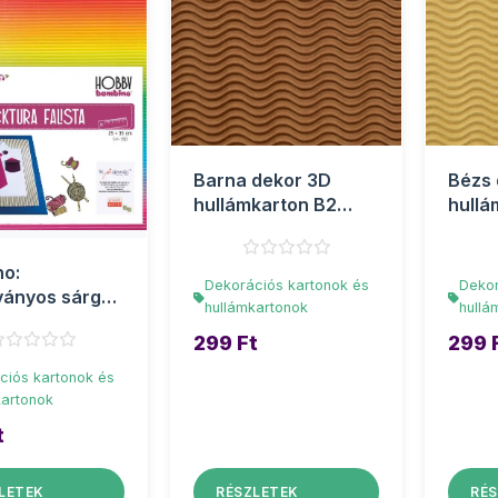
Barna dekor 3D
Bézs 
hullámkarton B2
hullá
50x70cm 1db
50x7
o:
Dekorációs kartonok és
Dekor
ványos sárga
hullámkartonok
hullá
3D
299 Ft
299 
karton B4
ciós kartonok és
kartonok
t
LETEK
RÉSZLETEK
RÉS