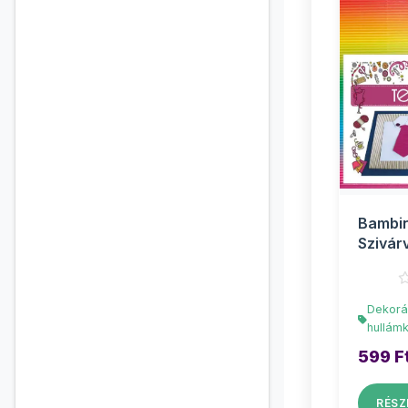
Bambin
Szivár
dekor 
hullám
25x...
Dekorá
hullám
599 F
RÉSZ