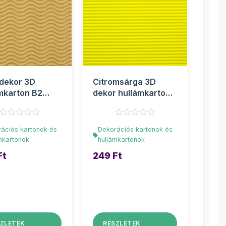
dekor 3D
Citromsárga 3D
mkarton B2
dekor hullámkarton
0cm 1db
B2 50x70cm 1db
ációs kartonok és
Dekorációs kartonok és
mkartonok
hullámkartonok
Ft
249 Ft
ZLETEK
RÉSZLETEK