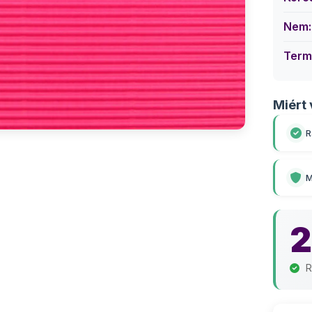
Nem:
Term
Miért 
R
M
R