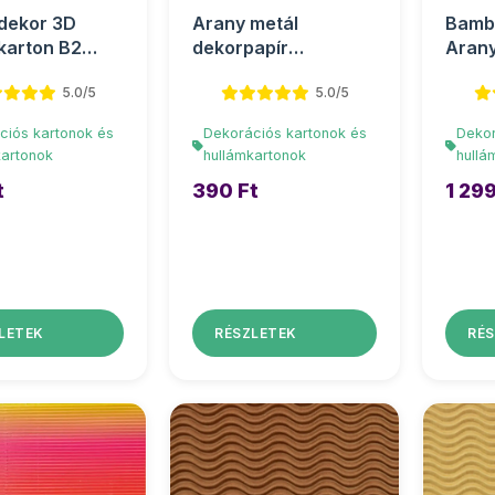
dekor 3D
Arany metál
Bambi
karton B2
dekorpapír
Arany
cm 1db
egyoldalas 50x70cm
hullá
5.0/5
5.0/5
25x3
ciós kartonok és
Dekorációs kartonok és
Dekor
kartonok
hullámkartonok
hullá
t
390 Ft
1 299
LETEK
RÉSZLETEK
RÉS