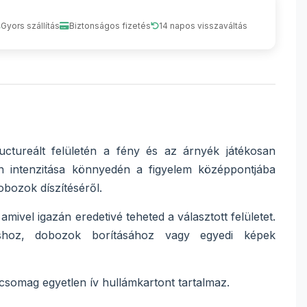
Gyors szállítás
Biztonságos fizetés
14 napos visszaváltás
uctureált felületén a fény és az árnyék játékosan
zín intenzitása könnyedén a figyelem középpontjába
obozok díszítéséről.
ivel igazán eredetivé teheted a választott felületet.
láshoz, dobozok borításához vagy egyedi képek
somag egyetlen ív hullámkartont tartalmaz.