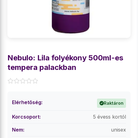
Nebulo: Lila folyékony 500ml-es
tempera palackban
Elérhetőség:
Raktáron
Korcsoport:
5 évess kortól
Nem:
unisex