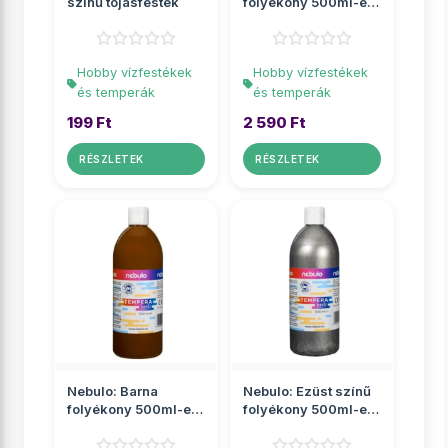
színű tojásfesték
folyékony 500ml-es
tempera palackban
Hobby vízfestékek
Hobby vízfestékek
és temperák
és temperák
199 Ft
2 590 Ft
RÉSZLETEK
RÉSZLETEK
Nebulo: Barna
Nebulo: Ezüst színű
folyékony 500ml-es
folyékony 500ml-es
tempera palackban
tempera palackban