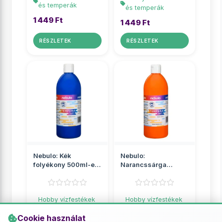
és temperák
és temperák
1 449 Ft
1 449 Ft
RÉSZLETEK
RÉSZLETEK
Nebulo: Kék
Nebulo:
folyékony 500ml-es
Narancssárga
tempera palackban
folyékony 500ml-es
tempera palackban
Hobby vízfestékek
Hobby vízfestékek
és temperák
és temperák
Cookie használat