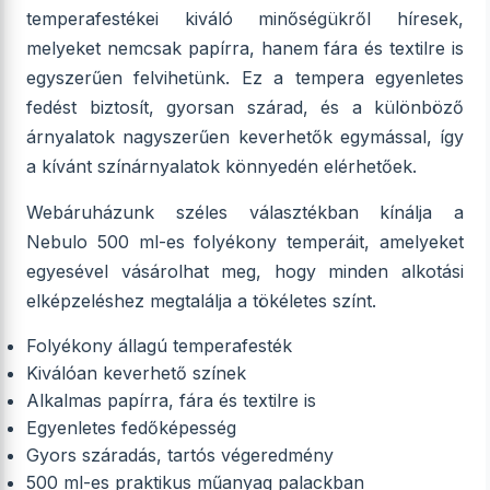
temperafestékei kiváló minőségükről híresek,
melyeket nemcsak papírra, hanem fára és textilre is
egyszerűen felvihetünk. Ez a tempera egyenletes
fedést biztosít, gyorsan szárad, és a különböző
árnyalatok nagyszerűen keverhetők egymással, így
a kívánt színárnyalatok könnyedén elérhetőek.
Webáruházunk széles választékban kínálja a
Nebulo 500 ml-es folyékony temperáit, amelyeket
egyesével vásárolhat meg, hogy minden alkotási
elképzeléshez megtalálja a tökéletes színt.
Folyékony állagú temperafesték
Kiválóan keverhető színek
Alkalmas papírra, fára és textilre is
Egyenletes fedőképesség
Gyors száradás, tartós végeredmény
500 ml-es praktikus műanyag palackban