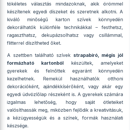
tökéletes választás mindazoknak, akik örömmel
készítenek egyedi díszeket és szeretnek alkotni. A
kiváló minőségű karton szívek könnyedén
dekorálhatók különféle technikákkal – festhetsz,
ragaszthatsz, dekupázsolhatsz vagy csillámmal,
flitterrel díszítheted őket.
A szettben található szívek
strapabíró, mégis jól
formázható kartonból
készültek, amelyeket
gyerekek és felnőttek egyaránt könnyedén
kezelhetnek. Remekül használhatók otthoni
dekorációként, ajándékkísérőként, vagy akár egy
egyedi üdvözlőlap részeként is. A gyerekek számára
izgalmas lehetőség, hogy saját ötleteiket
valósíthassák meg, miközben fejlődik a kreativitásuk,
a kézügyességük és a színek, formák használati
készsége.