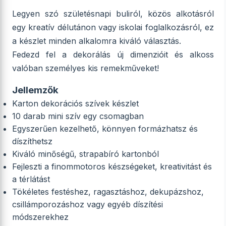
Legyen szó születésnapi buliról, közös alkotásról
egy kreatív délutánon vagy iskolai foglalkozásról, ez
a készlet minden alkalomra kiváló választás.
Fedezd fel a dekorálás új dimenzióit és alkoss
valóban személyes kis remekműveket!
Jellemzők
Karton dekorációs szívek készlet
10 darab mini szív egy csomagban
Egyszerűen kezelhető, könnyen formázhatsz és
díszíthetsz
Kiváló minőségű, strapabíró kartonból
Fejleszti a finommotoros készségeket, kreativitást és
a térlátást
Tökéletes festéshez, ragasztáshoz, dekupázshoz,
csillámporozáshoz vagy egyéb díszítési
módszerekhez