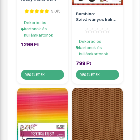
hullámkarton B4
25x35cm
5.0/5
Bambino:
Szivárványos kék
Dekorációs
dekor 3D
kartonok és
hullámkarton B4
hullámkartonok
25x35...
Dekorációs
1 299 Ft
kartonok és
hullámkartonok
799 Ft
RÉSZLETEK
RÉSZLETEK