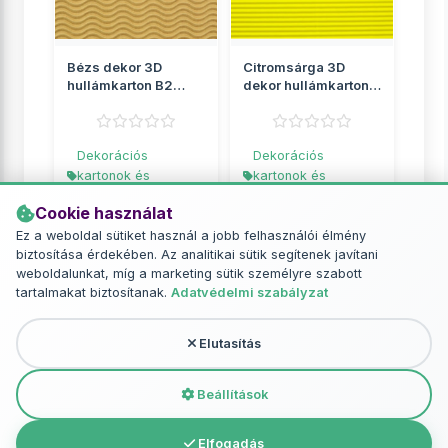
Bézs dekor 3D
Citromsárga 3D
hullámkarton B2
dekor hullámkarton
50x70cm 1db
B2 50x70cm 1db
Dekorációs
Dekorációs
kartonok és
kartonok és
hullámkartonok
hullámkartonok
Cookie használat
299 Ft
249 Ft
Ez a weboldal sütiket használ a jobb felhasználói élmény
biztosítása érdekében. Az analitikai sütik segítenek javítani
RÉSZLETEK
RÉSZLETEK
weboldalunkat, míg a marketing sütik személyre szabott
tartalmakat biztosítanak.
Adatvédelmi szabályzat
Elutasítás
További termékek - Dekorációs
kartonok és hullámkartonok
Beállítások
Elfogadás