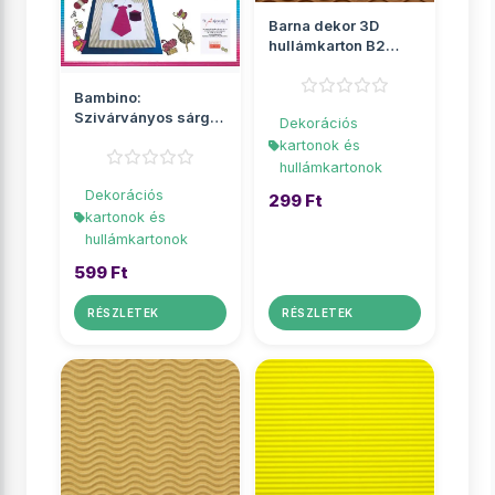
Barna dekor 3D
hullámkarton B2
50x70cm 1db
Bambino:
Szivárványos sárga
Dekorációs
dekor 3D
kartonok és
hullámkarton B4
hullámkartonok
25x...
Dekorációs
299 Ft
kartonok és
hullámkartonok
599 Ft
RÉSZLETEK
RÉSZLETEK