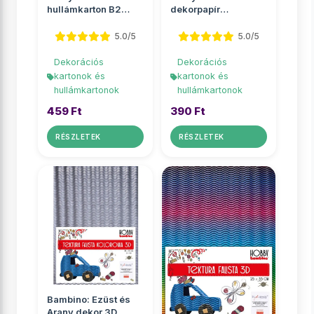
hullámkarton B2
dekorpapír
50x70cm 1db
egyoldalas
50x70cm
5.0/5
5.0/5
Dekorációs
Dekorációs
kartonok és
kartonok és
hullámkartonok
hullámkartonok
459 Ft
390 Ft
RÉSZLETEK
RÉSZLETEK
Bambino: Ezüst és
Arany dekor 3D