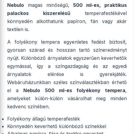
Nebulo
magas minőségű,
500 ml-es, praktikus
palackos kiszerelésű
temperafestékével
könnyedén alkothatunk papíron, fán vagy akár
textilen is.
A folyékony tempera egyenletes fedést biztosít,
gyorsan szárad és hosszan tartó színeredményt
nyújt. Különböző árnyalatok egyszerűen keverhetők
egymással, így a színgazdagság és az egyedi
árnyalatok elérése is gyerekjáték.
Webáruházunkban széles színválasztékban érhető
el a
Nebulo 500 ml-es folyékony tempera
,
amelyeket külön-külön vásárolhat meg minden
kedvenc színében.
Folyékony állagú temperafesték
Könnyedén keverhető különböző színekkel
Alkalmas papírra, fára és textilre egyaránt