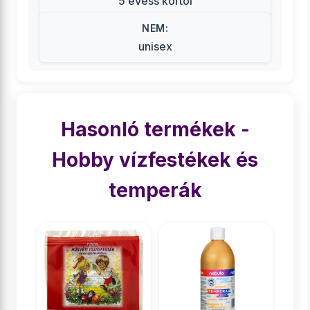
5 évess kortól
NEM:
unisex
Hasonló termékek -
Hobby vízfestékek és
temperák