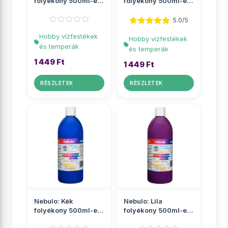
folyékony 500ml-es
folyékony 500ml-es
tempera palackban
tempera palackban
5.0/5
Hobby vízfestékek
Hobby vízfestékek
és temperák
és temperák
1 449 Ft
1 449 Ft
RÉSZLETEK
RÉSZLETEK
Nebulo: Kék
Nebulo: Lila
folyékony 500ml-es
folyékony 500ml-es
tempera palackban
tempera palackban