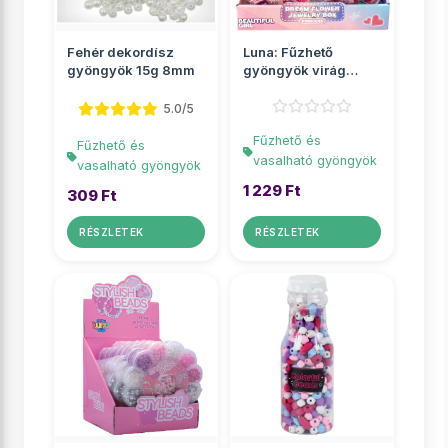
Fehér dekordísz
Luna: Fűzhető
gyöngyök 15g 8mm
gyöngyök virág
alakú tárolóban
többf�...
5.0/5
Fűzhető és
Fűzhető és
vasalható gyöngyök
vasalható gyöngyök
1 229 Ft
309 Ft
RÉSZLETEK
RÉSZLETEK