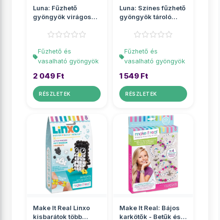
Luna: Fűzhető
Luna: Színes fűzhető
gyöngyök virágos
gyöngyök tároló
tárolóban
üvegben
Fűzhető és
Fűzhető és
vasalható gyöngyök
vasalható gyöngyök
2 049 Ft
1 549 Ft
RÉSZLETEK
RÉSZLETEK
Make It Real Linxo
Make It Real: Bájos
kisbarátok több
karkötők - Betűk és