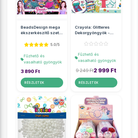
BeadsDesign mega
Crayola: Glitteres
ékszerkészítő szett
Dekorgyöngyök -
gyöngyökkel
Csillámos kreatív
sze...
5.0/5
Fűzhető és
Fűzhető és
vasalható gyöngyök
vasalható gyöngyök
2 999 Ft
9 249 Ft
3 890 Ft
RÉSZLETEK
RÉSZLETEK