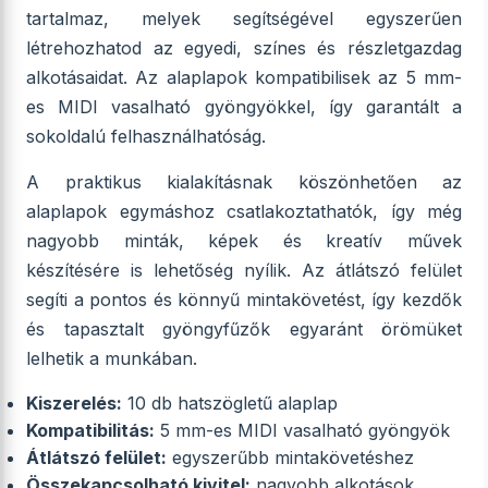
tartalmaz, melyek segítségével egyszerűen
létrehozhatod az egyedi, színes és részletgazdag
alkotásaidat. Az alaplapok kompatibilisek az 5 mm-
es MIDI vasalható gyöngyökkel, így garantált a
sokoldalú felhasználhatóság.
A praktikus kialakításnak köszönhetően az
alaplapok egymáshoz csatlakoztathatók, így még
nagyobb minták, képek és kreatív művek
készítésére is lehetőség nyílik. Az átlátszó felület
segíti a pontos és könnyű mintakövetést, így kezdők
és tapasztalt gyöngyfűzők egyaránt örömüket
lelhetik a munkában.
Kiszerelés:
10 db hatszögletű alaplap
Kompatibilitás:
5 mm-es MIDI vasalható gyöngyök
Átlátszó felület:
egyszerűbb mintakövetéshez
Összekapcsolható kivitel:
nagyobb alkotások