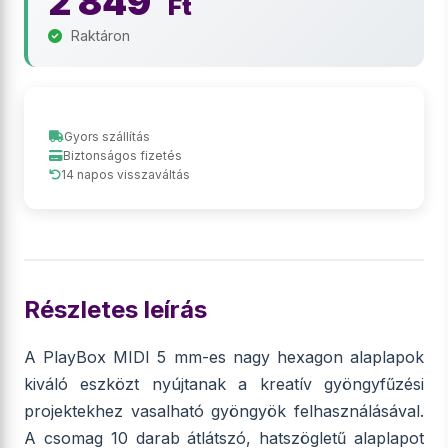
2 849
Ft
Raktáron
Gyors szállítás
Biztonságos fizetés
14 napos visszaváltás
Részletes leírás
A PlayBox MIDI 5 mm-es nagy hexagon alaplapok
kiváló eszközt nyújtanak a kreatív gyöngyfűzési
projektekhez vasalható gyöngyök felhasználásával.
A csomag 10 darab átlátszó, hatszögletű alaplapot