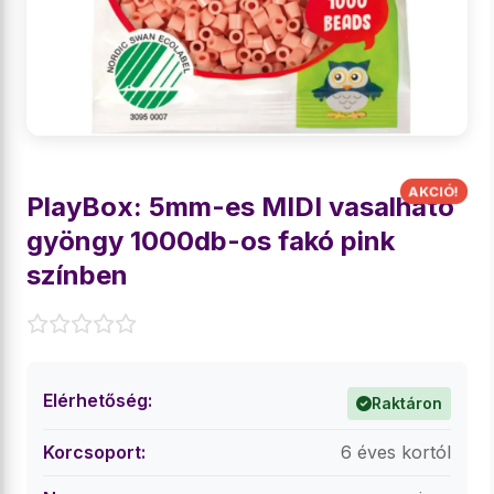
PlayBox: 5mm-es MIDI vasalható
gyöngy 1000db-os fakó pink
színben
Elérhetőség:
Raktáron
Korcsoport:
6 éves kortól