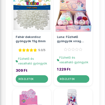
Fehér dekordísz
Luna: Fűzhető
gyöngyök 15g 8mm
gyöngyök virág
alakú tárolóban
többf�...
5.0/5
Fűzhető és
Fűzhető és
vasalható gyöngyök
vasalható gyöngyök
1 229 Ft
309 Ft
RÉSZLETEK
RÉSZLETEK