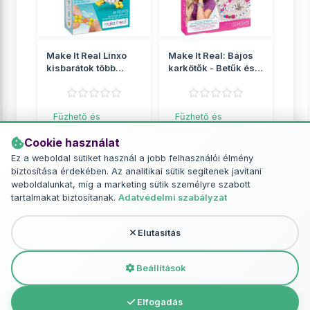
Make It Real Linxo
Make It Real: Bájos
kisbarátok több
karkötők - Betűk és
változatban 1db
gyöngyök
Fűzhető és
Fűzhető és
vasalható gyöngyök
vasalható gyöngyök
Cookie használat
2 049 Ft
2 649 Ft
Ez a weboldal sütiket használ a jobb felhasználói élmény
biztosítása érdekében. Az analitikai sütik segítenek javítani
RÉSZLETEK
RÉSZLETEK
weboldalunkat, míg a marketing sütik személyre szabott
tartalmakat biztosítanak.
Adatvédelmi szabályzat
Elutasítás
További termékek - Fűzhető és
vasalható gyöngyök
Beállítások
Elfogadás