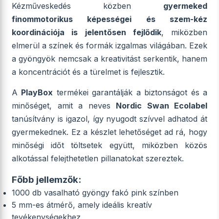
Kézműveskedés közben
gyermeked
finommotorikus képességei és szem-kéz
koordinációja is jelentősen fejlődik
, miközben
elmerül a színek és formák izgalmas világában. Ezek
a gyöngyök nemcsak a kreativitást serkentik, hanem
a koncentrációt és a türelmet is fejlesztik.
A
PlayBox
termékei garantálják a biztonságot és a
minőséget, amit a neves
Nordic Swan Ecolabel
tanúsítvány is igazol, így nyugodt szívvel adhatod át
gyermekednek. Ez a készlet lehetőséget ad rá, hogy
minőségi időt töltsetek együtt, miközben közös
alkotással felejthetetlen pillanatokat szereztek.
Főbb jellemzők:
1000 db vasalható gyöngy fakó pink színben
5 mm-es átmérő, amely ideális kreatív
tevékenységekhez