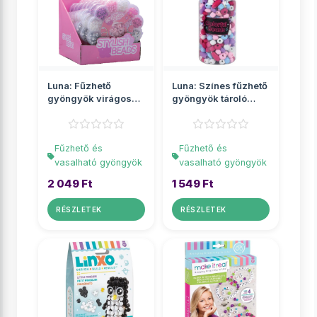
Luna: Fűzhető
Luna: Színes fűzhető
gyöngyök virágos
gyöngyök tároló
tárolóban
üvegben
Fűzhető és
Fűzhető és
vasalható gyöngyök
vasalható gyöngyök
2 049 Ft
1 549 Ft
RÉSZLETEK
RÉSZLETEK