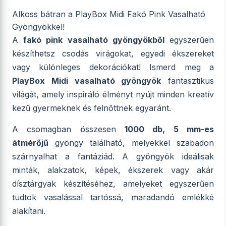
Alkoss bátran a PlayBox Midi Fakó Pink Vasalható
Gyöngyökkel!
A
fakó pink vasalható gyöngyökből
egyszerűen
készíthetsz csodás virágokat, egyedi ékszereket
vagy különleges dekorációkat! Ismerd meg a
PlayBox Midi vasalható gyöngyök
fantasztikus
világát, amely inspiráló élményt nyújt minden kreatív
kezű gyermeknek és felnőttnek egyaránt.
A csomagban összesen
1000 db, 5 mm-es
átmérőjű
gyöngy található, melyekkel szabadon
szárnyalhat a fantáziád. A gyöngyök ideálisak
minták, alakzatok, képek, ékszerek vagy akár
dísztárgyak készítéséhez, amelyeket egyszerűen
tudtok vasalással tartóssá, maradandó emlékké
alakítani.