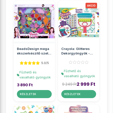
BeadsDesign mega
Crayola: Glitteres
ékszerkészítő szett
Dekorgyöngyök -
gyöngyökkel
Csillámos kreatív
sze...
5.0/5
Fűzhető és
Fűzhető és
vasalható gyöngyök
vasalható gyöngyök
2 999 Ft
9 249 Ft
3 890 Ft
RÉSZLETEK
RÉSZLETEK