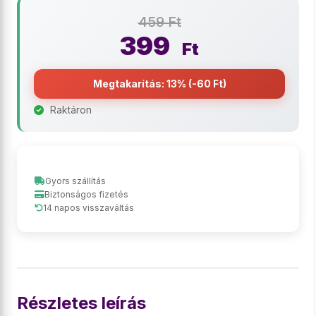
459 Ft
399
Ft
Megtakarítás: 13% (-60 Ft)
Raktáron
Gyors szállítás
Biztonságos fizetés
14 napos visszaváltás
Részletes leírás