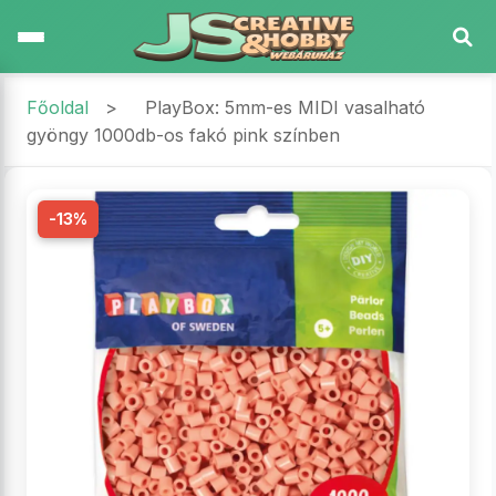
Főoldal
>
PlayBox: 5mm-es MIDI vasalható
gyöngy 1000db-os fakó pink színben
-13%