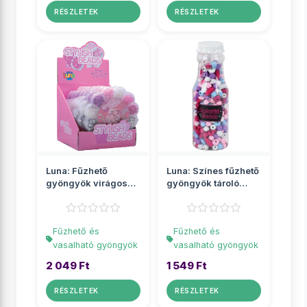
RÉSZLETEK
RÉSZLETEK
Luna: Fűzhető
Luna: Színes fűzhető
gyöngyök virágos
gyöngyök tároló
tárolóban
üvegben
Fűzhető és
Fűzhető és
vasalható gyöngyök
vasalható gyöngyök
2 049 Ft
1 549 Ft
RÉSZLETEK
RÉSZLETEK