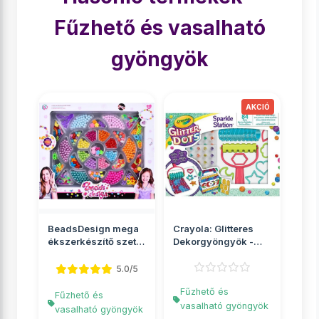
Fűzhető és vasalható
gyöngyök
BeadsDesign mega
Crayola: Glitteres
ékszerkészítő szett
Dekorgyöngyök -
gyöngyökkel
Csillámos kreatív
sze...
5.0/5
Fűzhető és
Fűzhető és
vasalható gyöngyök
vasalható gyöngyök