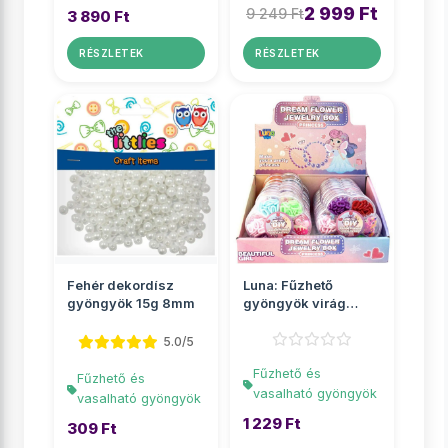
2 999 Ft
9 249 Ft
3 890 Ft
RÉSZLETEK
RÉSZLETEK
Fehér dekordísz
Luna: Fűzhető
gyöngyök 15g 8mm
gyöngyök virág
alakú tárolóban
többf�...
5.0/5
Fűzhető és
Fűzhető és
vasalható gyöngyök
vasalható gyöngyök
1 229 Ft
309 Ft