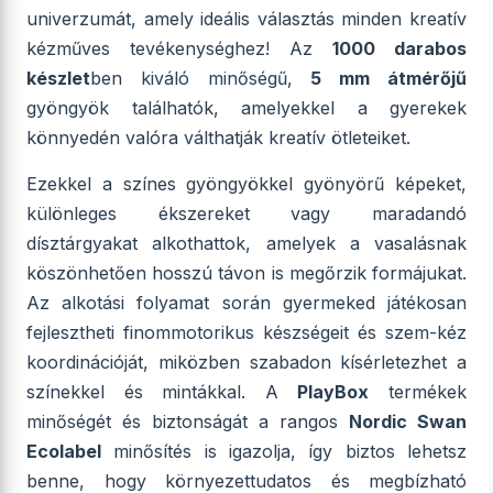
univerzumát, amely ideális választás minden kreatív
kézműves tevékenységhez! Az
1000 darabos
készlet
ben kiváló minőségű,
5 mm átmérőjű
gyöngyök találhatók, amelyekkel a gyerekek
könnyedén valóra válthatják kreatív ötleteiket.
Ezekkel a színes gyöngyökkel gyönyörű képeket,
különleges ékszereket vagy maradandó
dísztárgyakat alkothattok, amelyek a vasalásnak
köszönhetően hosszú távon is megőrzik formájukat.
Az alkotási folyamat során gyermeked játékosan
fejlesztheti finommotorikus készségeit és szem-kéz
koordinációját, miközben szabadon kísérletezhet a
színekkel és mintákkal. A
PlayBox
termékek
minőségét és biztonságát a rangos
Nordic Swan
Ecolabel
minősítés is igazolja, így biztos lehetsz
benne, hogy környezettudatos és megbízható