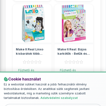
Make It Real Linxo
Make It Real: Bájos
kisbarátok több
karkötők - Betűk és
változatban 1db
gyöngyök
Fűzhető és
Fűzhető és
vasalható gyöngyök
vasalható gyöngyök
Cookie használat
2 049 Ft
2 649 Ft
Ez a weboldal sütiket használ a jobb felhasználói élmény
biztosítása érdekében. Az analitikai sütik segítenek javítani
RÉSZLETEK
RÉSZLETEK
weboldalunkat, míg a marketing sütik személyre szabott
tartalmakat biztosítanak.
Adatvédelmi szabályzat