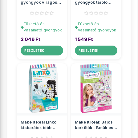
gyöngyök virágos
gyöngyök tároló
tárolóban
üvegben
Fűzhető és
Fűzhető és
vasalható gyöngyök
vasalható gyöngyök
2 049 Ft
1 549 Ft
RÉSZLETEK
RÉSZLETEK
Make It Real Linxo
Make It Real: Bájos
kisbarátok több
karkötők - Betűk és
változatban 1db
gyöngyök