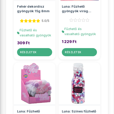
Fehér dekordísz
Luna: Fűzhető
gyöngyök 15g 8mm
gyöngyök virág
alakú tárolóban
többf�...
5.0/5
Fűzhető és
Fűzhető és
vasalható gyöngyök
vasalható gyöngyök
1 229 Ft
309 Ft
RÉSZLETEK
RÉSZLETEK
Luna: Fűzhető
Luna: Színes fűzhető