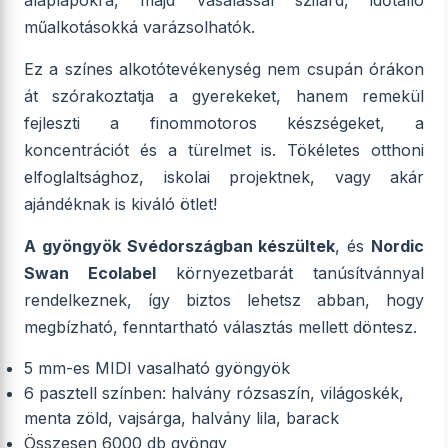
alaplapokra, majd vasalással szilárd, időtálló
műalkotásokká varázsolhatók.
Ez a színes alkotótevékenység nem csupán órákon
át szórakoztatja a gyerekeket, hanem remekül
fejleszti a finommotoros készségeket, a
koncentrációt és a türelmet is. Tökéletes otthoni
elfoglaltsághoz, iskolai projektnek, vagy akár
ajándéknak is kiváló ötlet!
A gyöngyök Svédországban készültek
, és
Nordic
Swan Ecolabel
környezetbarát tanúsítvánnyal
rendelkeznek, így biztos lehetsz abban, hogy
megbízható, fenntartható választás mellett döntesz.
5 mm-es MIDI vasalható gyöngyök
6 pasztell színben: halvány rózsaszín, világoskék,
menta zöld, vajsárga, halvány lila, barack
Összesen 6000 db gyöngy