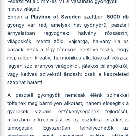
Fedezd fel a 5 mm-es MIDI vasalható gyöngyök
mesés világát!
Ebben a
Playbox of Sweden
szettben
6000 db
gyöngy vár rád, amelyek hat gyönyörű, pasztell
árnyalatban ragyognak: halvány rózsaszín,
világoskék, menta zöld, vajsárga, halvány lila és
barack. Ezek a lágy tónusok lehetővé teszik, hogy
inspirálóan kreatív, harmonikus alkotásokat készíts,
legyen szó aranyos virágokról, játékos pillangókról,
vagy kedves szívekről &ndash; csak a képzeleted
szabhat határt!
A pasztell gyöngyök nemcsak élénk színekkel
töltenek meg bármilyen alkotást, hanem elősegítik a
gyerekek vizuális érzékenységének fejlődését,
miközben a kreativitást és az esztétikai érzéket is
támogatják. Egyszerűen felhelyezhetők az