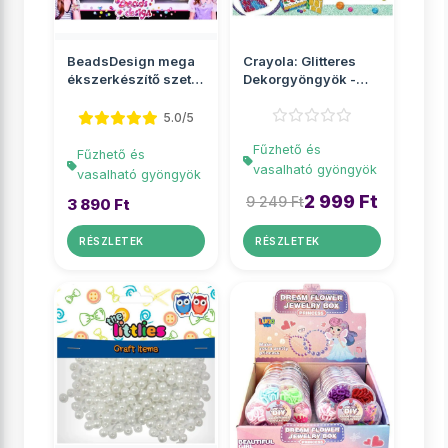
BeadsDesign mega
Crayola: Glitteres
ékszerkészítő szett
Dekorgyöngyök -
gyöngyökkel
Csillámos kreatív
sze...
5.0/5
Fűzhető és
Fűzhető és
vasalható gyöngyök
vasalható gyöngyök
2 999 Ft
9 249 Ft
3 890 Ft
RÉSZLETEK
RÉSZLETEK