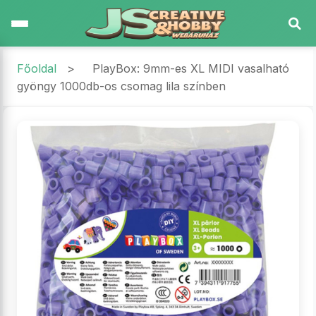
Főoldal
>
PlayBox: 9mm-es XL MIDI vasalható
gyöngy 1000db-os csomag lila színben