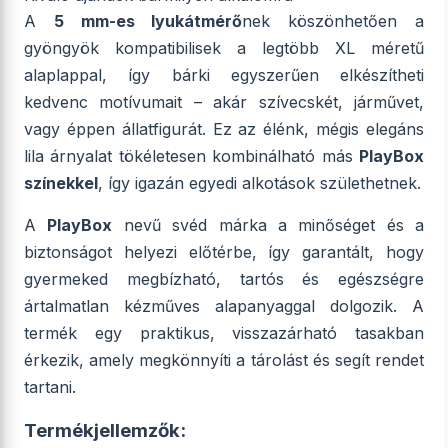
A
5 mm-es lyukátmérő
nek köszönhetően a
gyöngyök kompatibilisek a legtöbb XL méretű
alaplappal, így bárki egyszerűen elkészítheti
kedvenc motívumait – akár szívecskét, járművet,
vagy éppen állatfigurát. Ez az élénk, mégis elegáns
lila árnyalat tökéletesen kombinálható más
PlayBox
színekkel
, így igazán egyedi alkotások születhetnek.
A
PlayBox
nevű svéd márka a minőséget és a
biztonságot helyezi előtérbe, így garantált, hogy
gyermeked megbízható, tartós és egészségre
ártalmatlan kézműves alapanyaggal dolgozik. A
termék egy praktikus, visszazárható tasakban
érkezik, amely megkönnyíti a tárolást és segít rendet
tartani.
Termékjellemzők: