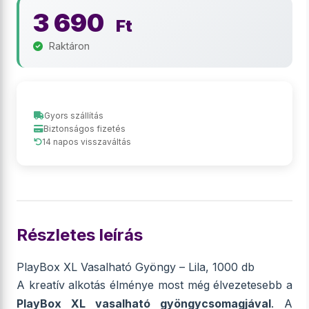
3 690
Ft
Raktáron
Gyors szállítás
Biztonságos fizetés
14 napos visszaváltás
Részletes leírás
PlayBox XL Vasalható Gyöngy – Lila, 1000 db
A kreatív alkotás élménye most még élvezetesebb a
PlayBox XL vasalható gyöngycsomagjával
. A