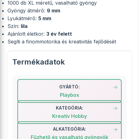
1000 db XL méretű, vasalható gyöngy
Gyöngy átmérő:
9 mm
Lyukátmérő:
5 mm
Szín:
lila
Ajánlott életkor:
3 év felett
Segíti a finommotorika és kreativitás fejlődését
Termékadatok
GYÁRTÓ:
Playbox
KATEGÓRIA:
Kreatív Hobby
ALKATEGÓRIA:
Fűzhető és vasalható gyöngyök