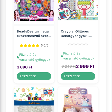
BeadsDesign mega
Crayola: Glitteres
ékszerkészítő szett
Dekorgyöngyök -
gyöngyökkel
Csillámos kreatív
sze...
5.0/5
Fűzhető és
Fűzhető és
vasalható gyöngyök
vasalható gyöngyök
2 999 Ft
9 249 Ft
3 890 Ft
RÉSZLETEK
RÉSZLETEK