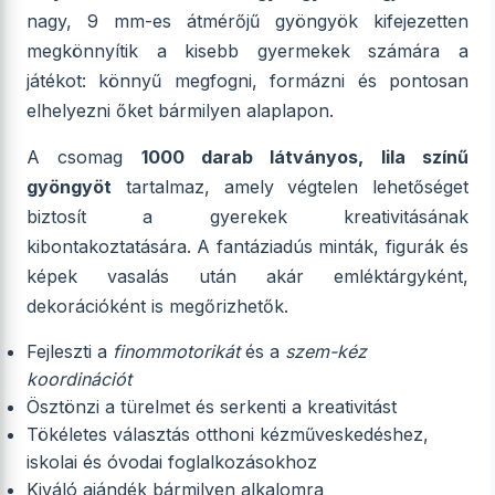
nagy, 9 mm-es átmérőjű gyöngyök kifejezetten
megkönnyítik a kisebb gyermekek számára a
játékot: könnyű megfogni, formázni és pontosan
elhelyezni őket bármilyen alaplapon.
A csomag
1000 darab látványos, lila színű
gyöngyöt
tartalmaz, amely végtelen lehetőséget
biztosít a gyerekek kreativitásának
kibontakoztatására. A fantáziadús minták, figurák és
képek vasalás után akár emléktárgyként,
dekorációként is megőrizhetők.
Fejleszti a
finommotorikát
és a
szem-kéz
koordinációt
Ösztönzi a türelmet és serkenti a kreativitást
Tökéletes választás otthoni kézműveskedéshez,
iskolai és óvodai foglalkozásokhoz
Kiváló ajándék bármilyen alkalomra