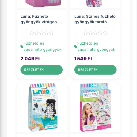
Luna: Fűzhető
Luna: Színes fűzhető
gyöngyök virágos
gyöngyök tároló
tárolóban
üvegben
Fűzhető és
Fűzhető és
vasalható gyöngyök
vasalható gyöngyök
2 049 Ft
1 549 Ft
RÉSZLETEK
RÉSZLETEK