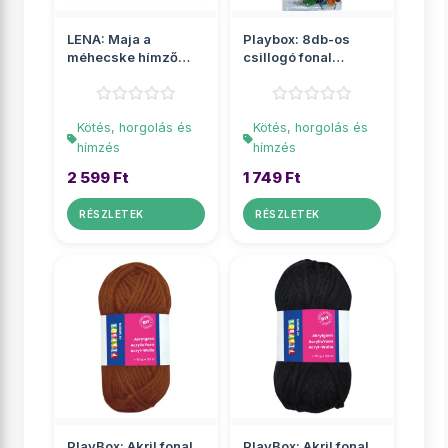
LENA: Maja a
Playbox: 8db-os
méhecske hímző
csillogó fonal
készlet
csomag különböző
színek...
Kötés, horgolás és
Kötés, horgolás és
hímzés
hímzés
2 599 Ft
1 749 Ft
RÉSZLETEK
RÉSZLETEK
PlayBox: Akril fonal
PlayBox: Akril fonal