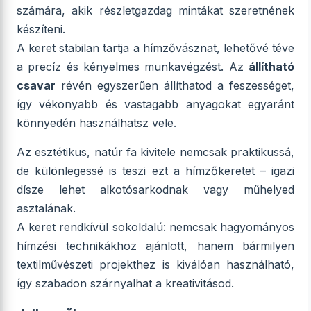
számára, akik részletgazdag mintákat szeretnének
készíteni.
A keret stabilan tartja a hímzővásznat, lehetővé téve
a precíz és kényelmes munkavégzést. Az
állítható
csavar
révén egyszerűen állíthatod a feszességet,
így vékonyabb és vastagabb anyagokat egyaránt
könnyedén használhatsz vele.
Az esztétikus, natúr fa kivitele nemcsak praktikussá,
de különlegessé is teszi ezt a hímzőkeretet – igazi
dísze lehet alkotósarkodnak vagy műhelyed
asztalának.
A keret rendkívül sokoldalú: nemcsak hagyományos
hímzési technikákhoz ajánlott, hanem bármilyen
textilművészeti projekthez is kiválóan használható,
így szabadon szárnyalhat a kreativitásod.