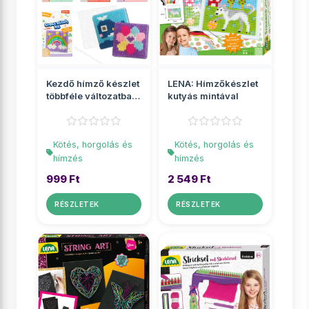
Kezdő hímző készlet
LENA: Hímzőkészlet
többféle változatban
kutyás mintával
1db
Kötés, horgolás és
Kötés, horgolás és
hímzés
hímzés
999 Ft
2 549 Ft
RÉSZLETEK
RÉSZLETEK