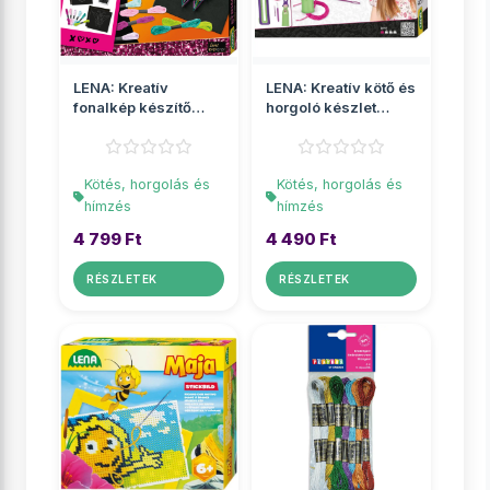
LENA: Kreatív
LENA: Kreatív kötő és
fonalkép készítő
horgoló készlet
szett pillangó és
körmöcskével ...
szí...
Kötés, horgolás és
Kötés, horgolás és
hímzés
hímzés
4 799 Ft
4 490 Ft
RÉSZLETEK
RÉSZLETEK