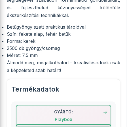
segítségével szabadon formálhatod gondolataidat,
és fejlesztheted kézügyességed különféle
ékszerkészítési technikákkal.
Betűgyöngy szett praktikus tárolóval
Szín: fekete alap, fehér betűk
Forma: kerek
2500 db gyöngy/csomag
Méret: 7,5 mm
Álmodd meg, megalkothatod – kreativitásodnak csak
a képzeleted szab határt!
Termékadatok
GYÁRTÓ:
Playbox