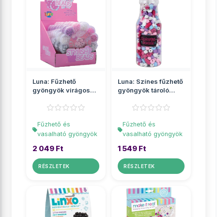
Luna: Fűzhető
Luna: Színes fűzhető
gyöngyök virágos
gyöngyök tároló
tárolóban
üvegben
Fűzhető és
Fűzhető és
vasalható gyöngyök
vasalható gyöngyök
2 049 Ft
1 549 Ft
RÉSZLETEK
RÉSZLETEK