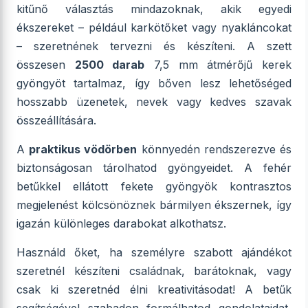
kitűnő választás mindazoknak, akik egyedi
ékszereket – például karkötőket vagy nyakláncokat
– szeretnének tervezni és készíteni. A szett
összesen
2500 darab
7,5 mm átmérőjű kerek
gyöngyöt tartalmaz, így bőven lesz lehetőséged
hosszabb üzenetek, nevek vagy kedves szavak
összeállítására.
A
praktikus vödörben
könnyedén rendszerezve és
biztonságosan tárolhatod gyöngyeidet. A fehér
betűkkel ellátott fekete gyöngyök kontrasztos
megjelenést kölcsönöznek bármilyen ékszernek, így
igazán különleges darabokat alkothatsz.
Használd őket, ha személyre szabott ajándékot
szeretnél készíteni családnak, barátoknak, vagy
csak ki szeretnéd élni kreativitásodat! A betűk