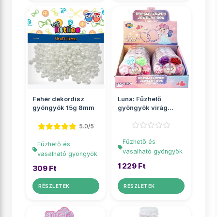
Fehér dekordísz
Luna: Fűzhető
gyöngyök 15g 8mm
gyöngyök virág
alakú tárolóban
többf�...
5.0/5
Fűzhető és
Fűzhető és
vasalható gyöngyök
vasalható gyöngyök
1 229 Ft
309 Ft
RÉSZLETEK
RÉSZLETEK