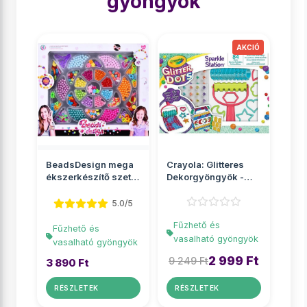
gyöngyök
BeadsDesign mega
Crayola: Glitteres
ékszerkészítő szett
Dekorgyöngyök -
gyöngyökkel
Csillámos kreatív
sze...
5.0/5
Fűzhető és
Fűzhető és
vasalható gyöngyök
vasalható gyöngyök
2 999 Ft
9 249 Ft
3 890 Ft
RÉSZLETEK
RÉSZLETEK