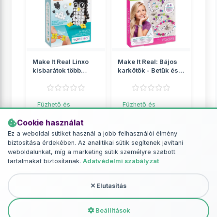
Make It Real Linxo
Make It Real: Bájos
kisbarátok több
karkötők - Betűk és
változatban 1db
gyöngyök
Fűzhető és
Fűzhető és
vasalható gyöngyök
vasalható gyöngyök
Cookie használat
2 049 Ft
2 649 Ft
Ez a weboldal sütiket használ a jobb felhasználói élmény
biztosítása érdekében. Az analitikai sütik segítenek javítani
RÉSZLETEK
RÉSZLETEK
weboldalunkat, míg a marketing sütik személyre szabott
tartalmakat biztosítanak.
Adatvédelmi szabályzat
Elutasítás
További termékek - Fűzhető és
vasalható gyöngyök
Beállítások