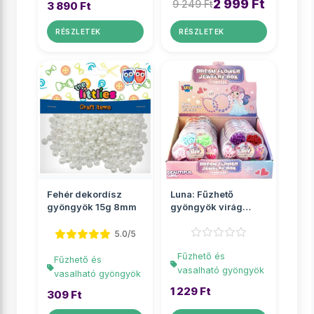
2 999 Ft
9 249 Ft
3 890 Ft
RÉSZLETEK
RÉSZLETEK
Fehér dekordísz
Luna: Fűzhető
gyöngyök 15g 8mm
gyöngyök virág
alakú tárolóban
többf�...
5.0/5
Fűzhető és
Fűzhető és
vasalható gyöngyök
vasalható gyöngyök
1 229 Ft
309 Ft