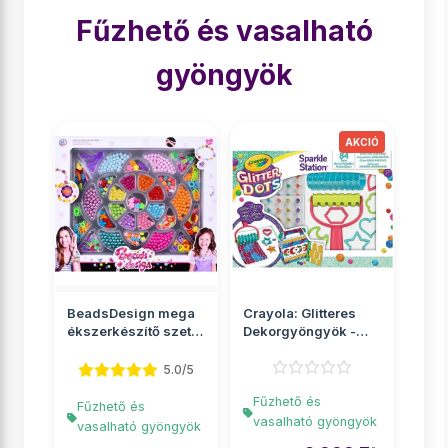
Fűzhető és vasalható
gyöngyök
BeadsDesign mega
Crayola: Glitteres
ékszerkészítő szett
Dekorgyöngyök -
gyöngyökkel
Csillámos kreatív
sze...
5.0/5
Fűzhető és
Fűzhető és
vasalható gyöngyök
vasalható gyöngyök