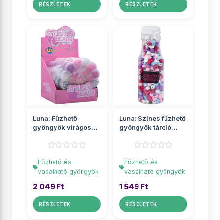
RÉSZLETEK
RÉSZLETEK
Luna: Fűzhető
Luna: Színes fűzhető
gyöngyök virágos
gyöngyök tároló
tárolóban
üvegben
Fűzhető és
Fűzhető és
vasalható gyöngyök
vasalható gyöngyök
2 049 Ft
1 549 Ft
RÉSZLETEK
RÉSZLETEK