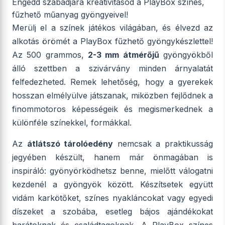
Engedd szabadjára kreativitásod a PlayBox színes,
fűzhető műanyag gyöngyeivel!
Merülj el a színek játékos világában, és élvezd az
alkotás örömét a PlayBox fűzhető gyöngykészlettel!
Az 500 grammos,
2-3 mm átmérőjű
gyöngyökből
álló szettben a szivárvány minden árnyalatát
felfedezheted. Remek lehetőség, hogy a gyerekek
hosszan elmélyülve játszanak, miközben fejlődnek a
finommotoros képességeik és megismerkednek a
különféle színekkel, formákkal.
Az
átlátszó tárolóedény
nemcsak a praktikusság
jegyében készült, hanem már önmagában is
inspiráló: gyönyörködhetsz benne, mielőtt válogatni
kezdenél a gyöngyök között. Készítsetek együtt
vidám karkötőket, színes nyakláncokat vagy egyedi
díszeket a szobába, esetleg bájos ajándékokat