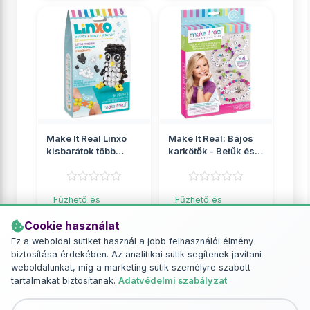
Make It Real Linxo
Make It Real: Bájos
kisbarátok több
karkötők - Betűk és
változatban 1db
gyöngyök
Fűzhető és
Fűzhető és
vasalható gyöngyök
vasalható gyöngyök
Cookie használat
2 049 Ft
2 649 Ft
Ez a weboldal sütiket használ a jobb felhasználói élmény
biztosítása érdekében. Az analitikai sütik segítenek javítani
RÉSZLETEK
RÉSZLETEK
weboldalunkat, míg a marketing sütik személyre szabott
tartalmakat biztosítanak.
Adatvédelmi szabályzat