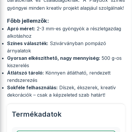
barátoknak és családtagoknak. A PlayBox színes
gyöngyei minden kreatív projekt alapjául szolgálnak!
Főbb jellemzők:
Apró méret:
2-3 mm-es gyöngyök a részletgazdag
alkotáshoz
Színes választék:
Szivárványban pompázó
árnyalatok
Gyorsan elkészíthető, nagy mennyiség:
500 g-os
kiszerelés
Átlátszó tároló:
Könnyen átlátható, rendezett
rendszerezés
Sokféle felhasználás:
Díszek, ékszerek, kreatív
dekorációk – csak a képzeleted szab határt!
Termékadatok