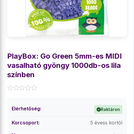
PlayBox: Go Green 5mm-es MIDI
vasalható gyöngy 1000db-os lila
színben
Elérhetőség:
Raktáron
Korcsoport:
5 évess kortól