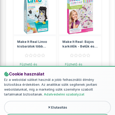
Make It Real Linxo
Make It Real: Bájos
kisbarátok több
karkötők - Betűk és
változatban 1db
gyöngyök
Fűzhető és
Fűzhető és
vasalható gyöngyök
vasalható gyöngyök
Cookie használat
2 049 Ft
2 649 Ft
Ez a weboldal sütiket használ a jobb felhasználói élmény
biztosítása érdekében. Az analitikai sütik segítenek javítani
RÉSZLETEK
RÉSZLETEK
weboldalunkat, míg a marketing sütik személyre szabott
tartalmakat biztosítanak.
Adatvédelmi szabályzat
Elutasítás
További termékek - Fűzhető és