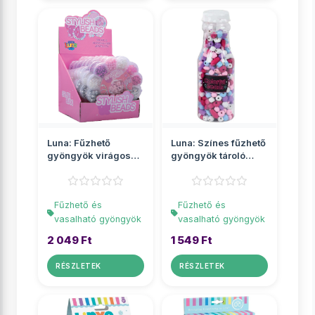
Luna: Fűzhető
Luna: Színes fűzhető
gyöngyök virágos
gyöngyök tároló
tárolóban
üvegben
Fűzhető és
Fűzhető és
vasalható gyöngyök
vasalható gyöngyök
2 049 Ft
1 549 Ft
RÉSZLETEK
RÉSZLETEK