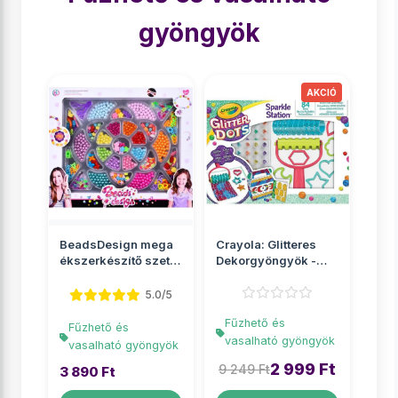
gyöngyök
BeadsDesign mega
Crayola: Glitteres
ékszerkészítő szett
Dekorgyöngyök -
gyöngyökkel
Csillámos kreatív
sze...
5.0/5
Fűzhető és
Fűzhető és
vasalható gyöngyök
vasalható gyöngyök
2 999 Ft
9 249 Ft
3 890 Ft