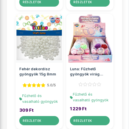
RÉSZLETEK
RÉSZLETEK
Fehér dekordísz
Luna: Fűzhető
gyöngyök 15g 8mm
gyöngyök virág
alakú tárolóban
többf�...
5.0/5
Fűzhető és
Fűzhető és
vasalható gyöngyök
vasalható gyöngyök
1 229 Ft
309 Ft
RÉSZLETEK
RÉSZLETEK