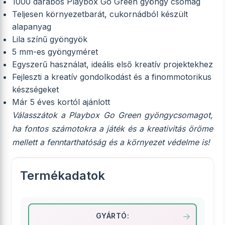
1000 darabos Playbox Go Green gyöngy csomag
Teljesen környezetbarát, cukornádból készült
alapanyag
Lila színű gyöngyök
5 mm-es gyöngyméret
Egyszerű használat, ideális első kreatív projektekhez
Fejleszti a kreatív gondolkodást és a finommotorikus
készségeket
Már 5 éves kortól ajánlott
Válasszátok a Playbox Go Green gyöngycsomagot,
ha fontos számotokra a játék és a kreativitás öröme
mellett a fenntarthatóság és a környezet védelme is!
Termékadatok
GYÁRTÓ: