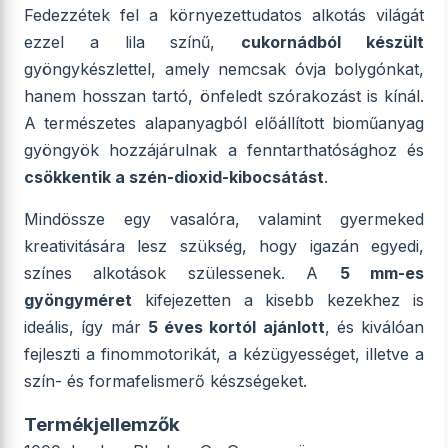
Fedezzétek fel a környezettudatos alkotás világát
ezzel a lila színű,
cukornádból készült
gyöngykészlettel, amely nemcsak óvja bolygónkat,
hanem hosszan tartó, önfeledt szórakozást is kínál.
A természetes alapanyagból előállított bioműanyag
gyöngyök hozzájárulnak a fenntarthatósághoz és
csökkentik a szén-dioxid-kibocsátást
.
Mindössze egy vasalóra, valamint gyermeked
kreativitására lesz szükség, hogy igazán egyedi,
színes alkotások szülessenek. A
5 mm-es
gyöngyméret
kifejezetten a kisebb kezekhez is
ideális, így már
5 éves kortól ajánlott
, és kiválóan
fejleszti a finommotorikát, a kézügyességet, illetve a
szín- és formafelismerő készségeket.
Termékjellemzők