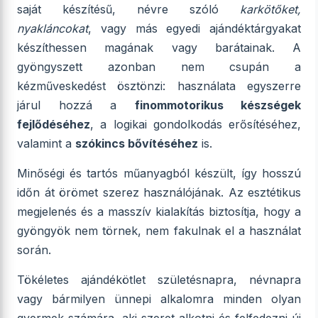
saját készítésű, névre szóló
karkötőket,
nyakláncokat
, vagy más egyedi ajándéktárgyakat
készíthessen magának vagy barátainak. A
gyöngyszett azonban nem csupán a
kézműveskedést ösztönzi: használata egyszerre
járul hozzá a
finommotorikus készségek
fejlődéséhez
, a logikai gondolkodás erősítéséhez,
valamint a
szókincs bővítéséhez
is.
Minőségi és tartós műanyagból készült, így hosszú
időn át örömet szerez használójának. Az esztétikus
megjelenés és a masszív kialakítás biztosítja, hogy a
gyöngyök nem törnek, nem fakulnak el a használat
során.
Tökéletes ajándékötlet születésnapra, névnapra
vagy bármilyen ünnepi alkalomra minden olyan