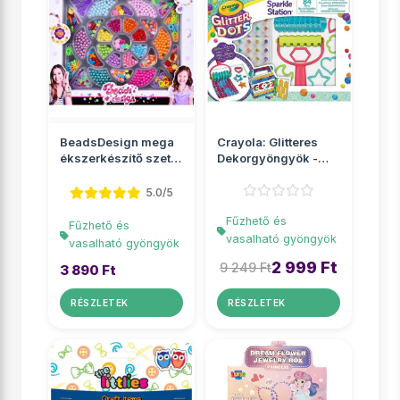
BeadsDesign mega
Crayola: Glitteres
ékszerkészítő szett
Dekorgyöngyök -
gyöngyökkel
Csillámos kreatív
sze...
5.0/5
Fűzhető és
Fűzhető és
vasalható gyöngyök
vasalható gyöngyök
2 999 Ft
9 249 Ft
3 890 Ft
RÉSZLETEK
RÉSZLETEK