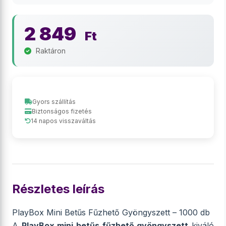
2 849
Ft
Raktáron
Gyors szállítás
Biztonságos fizetés
14 napos visszaváltás
Részletes leírás
PlayBox Mini Betűs Fűzhető Gyöngyszett – 1000 db
A
PlayBox mini betűs fűzhető gyöngyszett
kiváló