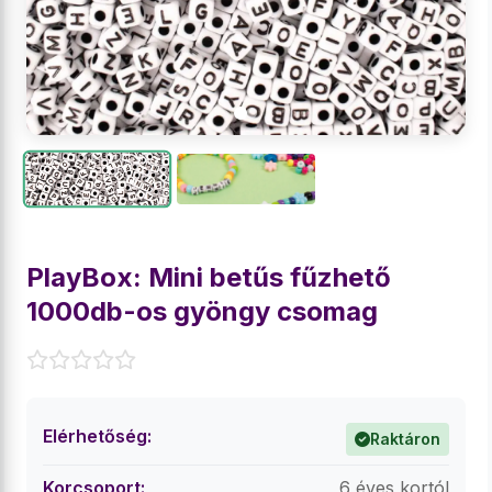
PlayBox: Mini betűs fűzhető
1000db-os gyöngy csomag
Elérhetőség:
Raktáron
Korcsoport:
6 éves kortól