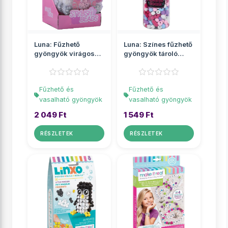
Luna: Fűzhető
Luna: Színes fűzhető
gyöngyök virágos
gyöngyök tároló
tárolóban
üvegben
Fűzhető és
Fűzhető és
vasalható gyöngyök
vasalható gyöngyök
2 049 Ft
1 549 Ft
RÉSZLETEK
RÉSZLETEK