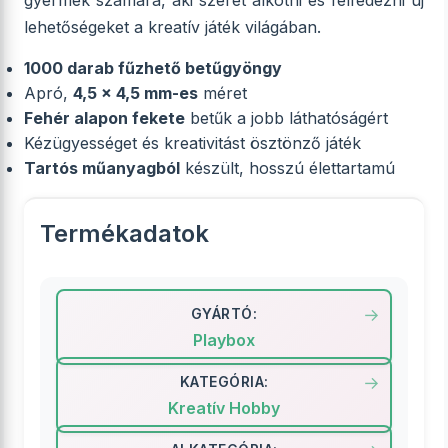
gyermek számára, aki szeret alkotni és felfedezni új
lehetőségeket a kreatív játék világában.
1000 darab fűzhető betűgyöngy
Apró,
4,5 x 4,5 mm-es
méret
Fehér alapon fekete
betűk a jobb láthatóságért
Kézügyességet és kreativitást ösztönző játék
Tartós műanyagból
készült, hosszú élettartamú
Termékadatok
GYÁRTÓ:
Playbox
KATEGÓRIA:
Kreatív Hobby