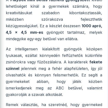
lehetőséget kínál a gyermekek számára, hogy
kreativitásukat szabadon kibontakoztassák,
miközben szórakozva fejleszthetik
kézügyességüket. Ez a készlet összesen
1000 apró,
4,5 x 4,5 mm-es
gyöngyöt tartalmaz, melyek
mindegyike egy-egy betűvel van ellátva.
Az intelligensen kialakított gyöngyök középen
lyukasak, ezáltal könnyedén felfűzhetők különféle
zsinórokra vagy fűzőszálakra. A karakterek
fekete
színnel
jelennek meg a fehér alapfelületen, így jól
olvashatók és könnyen felismerhetők. Ez segíti a
gyermekeket abban, hogy játék közben
ismerkedjenek meg az ABC betűivel, valamint
gyakorolják a szavak alkotását.
Remek választás, ha szeretnéd, hogy gyermeked