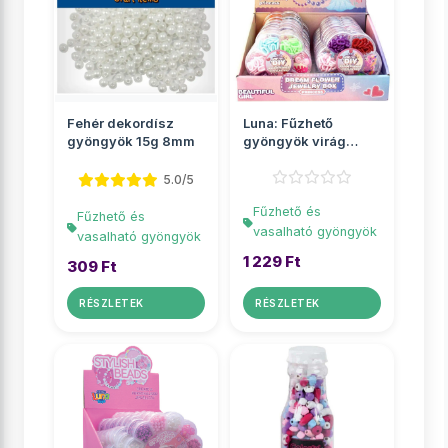
Fehér dekordísz
Luna: Fűzhető
gyöngyök 15g 8mm
gyöngyök virág
alakú tárolóban
többf�...
5.0/5
Fűzhető és
Fűzhető és
vasalható gyöngyök
vasalható gyöngyök
1 229 Ft
309 Ft
RÉSZLETEK
RÉSZLETEK