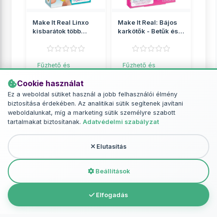
Make It Real Linxo
Make It Real: Bájos
kisbarátok több
karkötők - Betűk és
változatban 1db
gyöngyök
Fűzhető és
Fűzhető és
vasalható gyöngyök
vasalható gyöngyök
Cookie használat
2 049 Ft
2 649 Ft
Ez a weboldal sütiket használ a jobb felhasználói élmény
biztosítása érdekében. Az analitikai sütik segítenek javítani
RÉSZLETEK
RÉSZLETEK
weboldalunkat, míg a marketing sütik személyre szabott
tartalmakat biztosítanak.
Adatvédelmi szabályzat
Elutasítás
További termékek - Fűzhető és
vasalható gyöngyök
Beállítások
Elfogadás