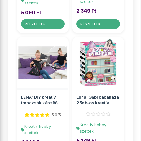
szettek
szettek
2 349 Ft
5 090 Ft
RÉSZLETEK
RÉSZLETEK
LENA: DIY kreatív
Luna: Gabi babaháza
tornazsák készítő
25db-os kreatív
szett
szett
5.0/5
Kreatív hobby
Kreatív hobby
szettek
szettek
5 249 Ft