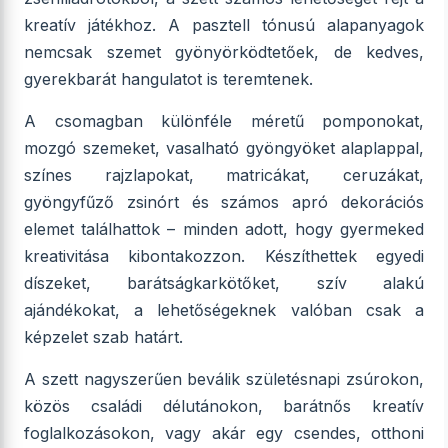
kreatív játékhoz. A pasztell tónusú alapanyagok
nemcsak szemet gyönyörködtetőek, de kedves,
gyerekbarát hangulatot is teremtenek.
A csomagban különféle méretű pomponokat,
mozgó szemeket, vasalható gyöngyöket alaplappal,
színes rajzlapokat, matricákat, ceruzákat,
gyöngyfűző zsinórt és számos apró dekorációs
elemet találhattok – minden adott, hogy gyermeked
kreativitása kibontakozzon. Készíthettek egyedi
díszeket, barátságkarkötőket, szív alakú
ajándékokat, a lehetőségeknek valóban csak a
képzelet szab határt.
A szett nagyszerűen beválik születésnapi zsúrokon,
közös családi délutánokon, barátnős kreatív
foglalkozásokon, vagy akár egy csendes, otthoni