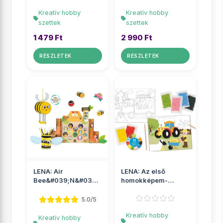
Kreatív hobby
Kreatív hobby
szettek
szettek
1 479 Ft
2 990 Ft
RÉSZLETEK
RÉSZLETEK
LENA: Air
LENA: Az első
Bee&#039;N&#039;Bee
homokképem-
DIY ECO
Járművek
Rovarhotelkészítő
homokfestő szett
5.0/5
s...
Kreatív hobby
Kreatív hobby