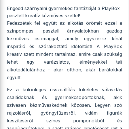
Engedd szárnyalni gyermeked fantáziáját a PlayBox
pasztell kreatív kézműves szettel!
Fedezzétek fel együtt az alkotás örömét ezzel a
színpompás, pasztell árnyalatokban gazdag
kézműves csomaggal, amely egyszerre kínál
inspiráló és szórakoztató időtöltést! A PlayBox
kreatív szett mindent tartalmaz, amire csak szükség
lehet egy varázslatos, élményekkel teli
alkotódélutánhoz – akár otthon, akár barátokkal
együtt.
Ez a különleges összeállítás tökéletes választás
családoknak és gyermekcsoportoknak, akik
szívesen kézműveskednek közösen. Legyen szó
rajzolásról, gyöngyfűzésről, vidám figurák
készítéséről színes pomponokból és
zseníliadrótokból, a szett számos lehetőséget rejt a