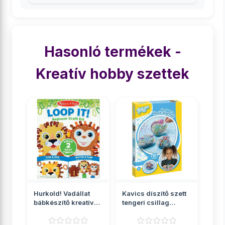
Hasonló termékek -
Kreatív hobby szettek
Hurkold! Vadállat
Kavics díszítő szett
bábkészítő kreatív
tengeri csillag
játékszett - Me...
mintával - Totum