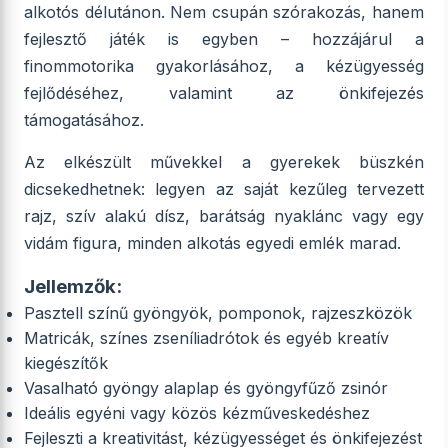
alkotós délutánon. Nem csupán szórakozás, hanem
fejlesztő játék is egyben – hozzájárul a
finommotorika gyakorlásához, a kézügyesség
fejlődéséhez, valamint az önkifejezés
támogatásához.
Az elkészült művekkel a gyerekek büszkén
dicsekedhetnek: legyen az saját kezűleg tervezett
rajz, szív alakú dísz, barátság nyaklánc vagy egy
vidám figura, minden alkotás egyedi emlék marad.
Jellemzők:
Pasztell színű gyöngyök, pomponok, rajzeszközök
Matricák, színes zseníliadrótok és egyéb kreatív
kiegészítők
Vasalható gyöngy alaplap és gyöngyfűző zsinór
Ideális egyéni vagy közös kézműveskedéshez
Fejleszti a kreativitást, kézügyességet és önkifejezést