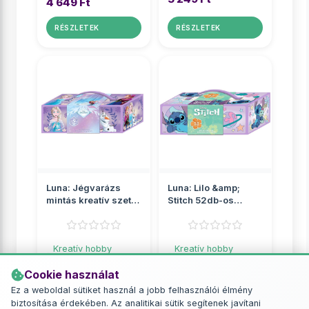
4 649 Ft
RÉSZLETEK
RÉSZLETEK
Luna: Jégvarázs
Luna: Lilo &amp;
mintás kreatív szett
Stitch 52db-os
bőröndben 52db-os
kreatív szett
bőröndben
Kreatív hobby
Kreatív hobby
szettek
szettek
Cookie használat
5 349 Ft
5 349 Ft
Ez a weboldal sütiket használ a jobb felhasználói élmény
biztosítása érdekében. Az analitikai sütik segítenek javítani
RÉSZLETEK
RÉSZLETEK