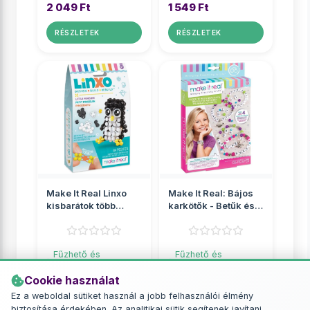
2 049 Ft
1 549 Ft
RÉSZLETEK
RÉSZLETEK
Make It Real Linxo
Make It Real: Bájos
kisbarátok több
karkötők - Betűk és
változatban 1db
gyöngyök
Fűzhető és
Fűzhető és
vasalható gyöngyök
vasalható gyöngyök
Cookie használat
2 049 Ft
2 649 Ft
Ez a weboldal sütiket használ a jobb felhasználói élmény
biztosítása érdekében. Az analitikai sütik segítenek javítani