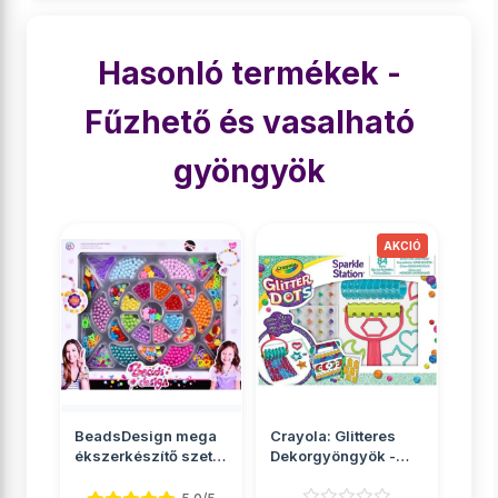
Hasonló termékek -
Fűzhető és vasalható
gyöngyök
BeadsDesign mega
Crayola: Glitteres
ékszerkészítő szett
Dekorgyöngyök -
gyöngyökkel
Csillámos kreatív
sze...