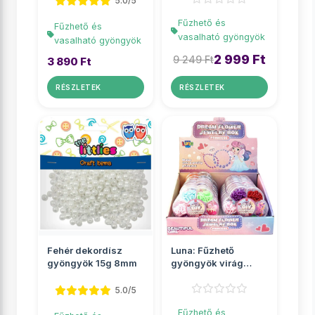
5.0/5
Fűzhető és
Fűzhető és
vasalható gyöngyök
vasalható gyöngyök
2 999 Ft
9 249 Ft
3 890 Ft
RÉSZLETEK
RÉSZLETEK
Fehér dekordísz
Luna: Fűzhető
gyöngyök 15g 8mm
gyöngyök virág
alakú tárolóban
többf�...
5.0/5
Fűzhető és