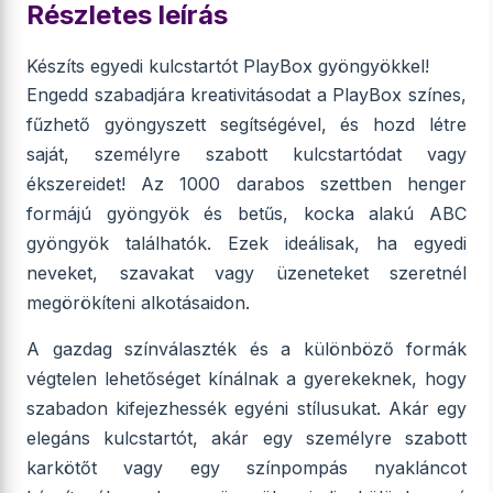
Részletes leírás
Készíts egyedi kulcstartót PlayBox gyöngyökkel!
Engedd szabadjára kreativitásodat a PlayBox színes,
fűzhető gyöngyszett segítségével, és hozd létre
saját, személyre szabott kulcstartódat vagy
ékszereidet! Az 1000 darabos szettben henger
formájú gyöngyök és betűs, kocka alakú ABC
gyöngyök találhatók. Ezek ideálisak, ha egyedi
neveket, szavakat vagy üzeneteket szeretnél
megörökíteni alkotásaidon.
A gazdag színválaszték és a különböző formák
végtelen lehetőséget kínálnak a gyerekeknek, hogy
szabadon kifejezhessék egyéni stílusukat. Akár egy
elegáns kulcstartót, akár egy személyre szabott
karkötőt vagy egy színpompás nyakláncot