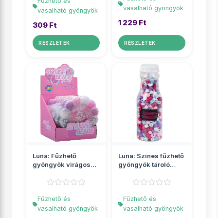
Fűzhető és
vasalható gyöngyök
vasalható gyöngyök
1 229 Ft
309 Ft
RÉSZLETEK
RÉSZLETEK
Luna: Fűzhető
Luna: Színes fűzhető
gyöngyök virágos
gyöngyök tároló
tárolóban
üvegben
Fűzhető és
Fűzhető és
vasalható gyöngyök
vasalható gyöngyök