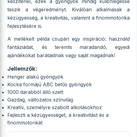
készítenél, ezek a gyöngyök mindig különlegessé
teszik a végeredményt. Kiválóan alkalmasak a
kézügyesség, a kreativitás, valamint a finommotorika
fejlesztésére is.
A mellékelt példa csupán egy inspiráció: használd
fantáziádat, és teremts maradandó, egyedi
ajándékokat barátaidnak vagy saját magadnak!
Jellemzők:
Henger alakú gyöngyök
Kocka formájú ABC betűs gyöngyök
1000 darabból álló szett
Gazdag, változatos színvilág
Kreatív, személyre szabott alkotásokhoz
Fejleszti a kézügyességet, a kreativitást és a
finommotorikát