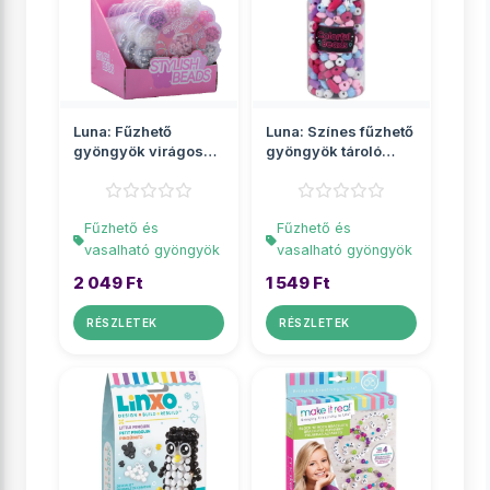
Luna: Fűzhető
Luna: Színes fűzhető
gyöngyök virágos
gyöngyök tároló
tárolóban
üvegben
Fűzhető és
Fűzhető és
vasalható gyöngyök
vasalható gyöngyök
2 049 Ft
1 549 Ft
RÉSZLETEK
RÉSZLETEK