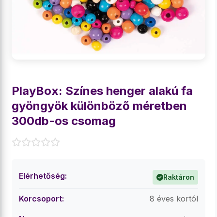
PlayBox: Színes henger alakú fa
gyöngyök különböző méretben
300db-os csomag
Elérhetőség:
Raktáron
Korcsoport:
8 éves kortól