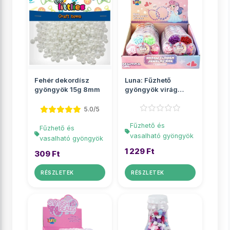
Fehér dekordísz
Luna: Fűzhető
gyöngyök 15g 8mm
gyöngyök virág
alakú tárolóban
többf�...
5.0/5
Fűzhető és
Fűzhető és
vasalható gyöngyök
vasalható gyöngyök
1 229 Ft
309 Ft
RÉSZLETEK
RÉSZLETEK