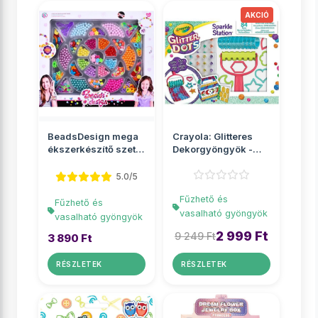
BeadsDesign mega
Crayola: Glitteres
ékszerkészítő szett
Dekorgyöngyök -
gyöngyökkel
Csillámos kreatív
sze...
5.0/5
Fűzhető és
Fűzhető és
vasalható gyöngyök
vasalható gyöngyök
2 999 Ft
9 249 Ft
3 890 Ft
RÉSZLETEK
RÉSZLETEK