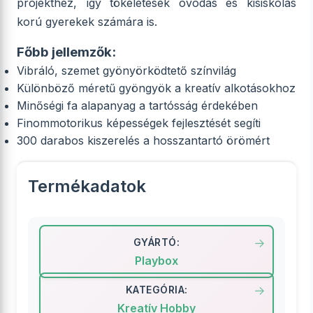
projekthez, így tökéletesek óvodás és kisiskolás
korú gyerekek számára is.
Főbb jellemzők:
Vibráló, szemet gyönyörködtető színvilág
Különböző méretű gyöngyök a kreatív alkotásokhoz
Minőségi fa alapanyag a tartósság érdekében
Finommotorikus képességek fejlesztését segíti
300 darabos kiszerelés a hosszantartó örömért
Termékadatok
GYÁRTÓ:
Playbox
KATEGÓRIA:
Kreatív Hobby