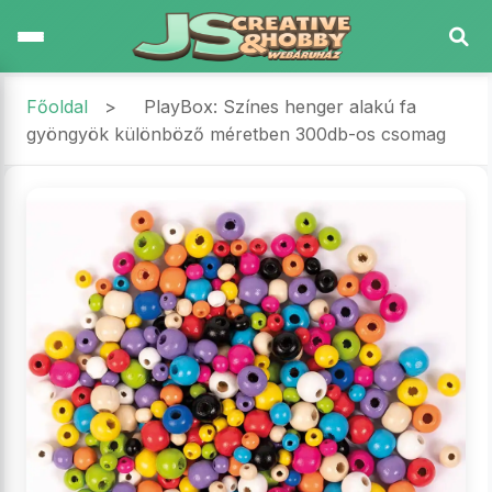
Főoldal
>
PlayBox: Színes henger alakú fa
gyöngyök különböző méretben 300db-os csomag