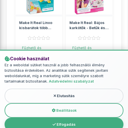
Make It Real Linxo
Make It Real: Bájos
kisbarátok több
karkötők - Betűk és
változatban 1db
gyöngyök
Fűzhető és
Fűzhető és
vasalható gyöngyök
vasalható gyöngyök
Cookie használat
2 049 Ft
2 649 Ft
Ez a weboldal sütiket használ a jobb felhasználói élmény
biztosítása érdekében. Az analitikai sütik segítenek javítani
RÉSZLETEK
RÉSZLETEK
weboldalunkat, míg a marketing sütik személyre szabott
tartalmakat biztosítanak.
Adatvédelmi szabályzat
Elutasítás
További termékek - Fűzhető és
vasalható gyöngyök
Beállítások
Elfogadás