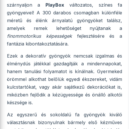
szárnyaljon a
PlayBox
változatos, színes fa
gyöngyeivel! A 300 darabos csomagban különféle
méretű és élénk árnyalatú gyöngyöket találsz,
amelyek remek lehetőséget nyújtanak a
finommotorikus képességek
fejlesztésére és a
fantázia kibontakoztatására.
Ezek a dekoratív gyöngyök nemcsak izgalmas és
élménydús játékkal gazdagítják a mindennapokat,
hanem tanulási folyamatot is kínálnak. Gyermeked
örömmel alkothat belőlük egyedi ékszereket, vidám
kulcstartókat, vagy akár sajátkezű dekorációkat is,
miközben fejlődik a kézügyessége és önálló alkotói
készsége is.
Az egyszerű és sokoldalú fa gyöngyök kiváló
választásnak bizonyulnak bármely első kézműves