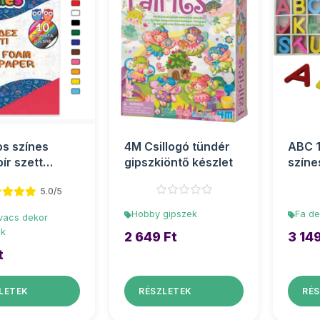
os színes
4M Csillogó tündér
ABC 1
ír szett
gipszkiöntő készlet
színe
cm
készl
5.0/5
Hobby gipszek
Fa de
vacs dekor
ok
2 649 Ft
3 149
t
LETEK
RÉSZLETEK
RÉS