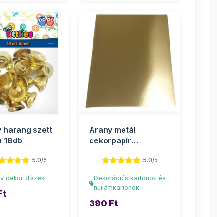
 harang szett
Arany metál
 18db
dekorpapír
egyoldalas 50x70cm
5.0/5
5.0/5
ív dekor díszek
Dekorációs kartonok és
hullámkartonok
Ft
390 Ft