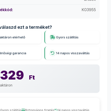
ékkód:
K03955
válaszd ezt a terméket?
aktáron elérhető
Gyors szállítás
inőségi garancia
14 napos visszaváltás
 329
Ft
aktáron
Gyors szállítás
Biztonságos fizetés
14 napos visszaváltás