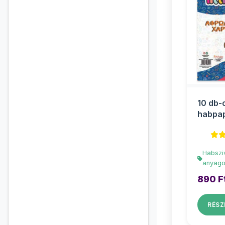
10 db-
habpap
20x30
Habszi
anyag
890 F
RÉSZ