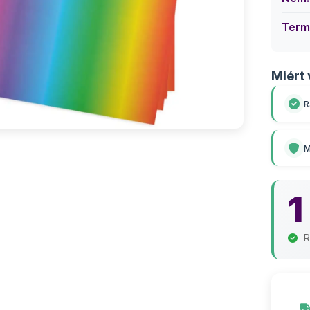
Term
Miért 
R
M
1
R