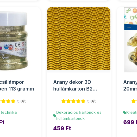
csillámpor
Arany dekor 3D
Arany
ben 113 gramm
hullámkarton B2
20mm
50x70cm 1db
5.0/5
5.0/5
 technika
Dekorációs kartonok és
Kreat
hullámkartonok
Ft
699 
459 Ft