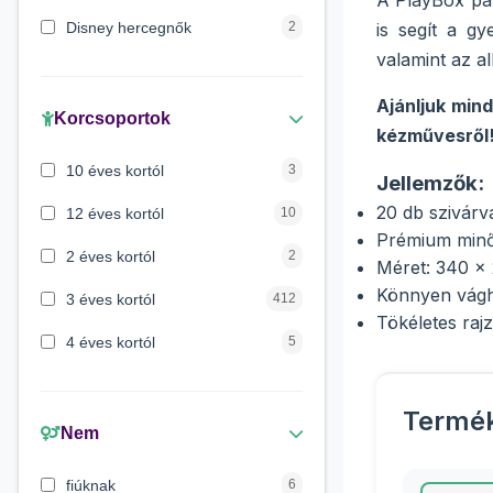
A PlayBox pap
Disney hercegnők
2
is segít a g
valamint az al
Lilo és Stitch
1
Ajánljuk min
Peppa malac
1
Korcsoportok
kézművesről
Maja a méhecske
1
10 éves kortól
3
Jellemzők:
Verdák
1
20 db szivárv
12 éves kortól
10
Prémium minős
Mancs őrjárat
1
2 éves kortól
2
Méret: 340 x
Könnyen vágha
3 éves kortól
412
Tökéletes ra
4 éves kortól
5
5 évess kortól
175
Termé
6 éves kortól
428
Nem
7 éves kortól
67
fiúknak
6