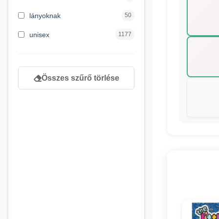
8 éves kortól
130
lányoknak
50
9 éves kortól
1
unisex
1177
Összes szűrő törlése