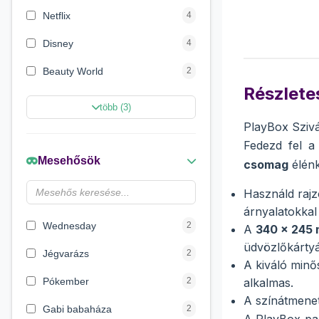
Netflix
4
Disney
4
Beauty World
2
Részletes
Creative Line
2
több (3)
PlayBox Szivá
Sycomore
2
Fedezd fel a 
Marvel Szuperhősök
2
Mesehősök
csomag
élénk
Disney hercegnők
2
Használd rajz
Wow Generation
1
árnyalatokkal
Wednesday
2
A
340 x 245
üdvözlőkártyá
Jégvarázs
2
A kiváló minő
Pókember
2
alkalmas.
A színátmenet
Gabi babaháza
2