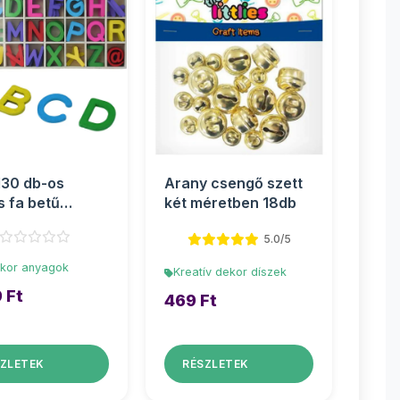
30 db-os
Arany csengő szett
s fa betű
két méretben 18db
et
5.0/5
kor anyagok
Kreatív dekor díszek
 Ft
469 Ft
ZLETEK
RÉSZLETEK