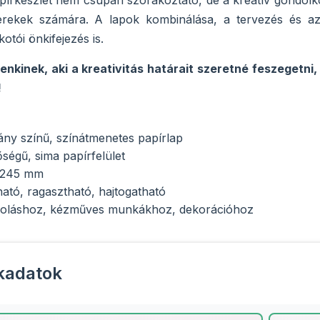
írkészlet nem csupán szórakoztató, de a kreatív gondolk
yerekek számára. A lapok kombinálása, a tervezés és az 
kotói önkifejezés is.
denkinek, aki a kreativitás határait szeretné feszegetn
!
ány színű, színátmenetes papírlap
égű, sima papírfelület
 245 mm
tó, ragasztható, hajtogatható
jzoláshoz, kézműves munkákhoz, dekorációhoz
kadatok