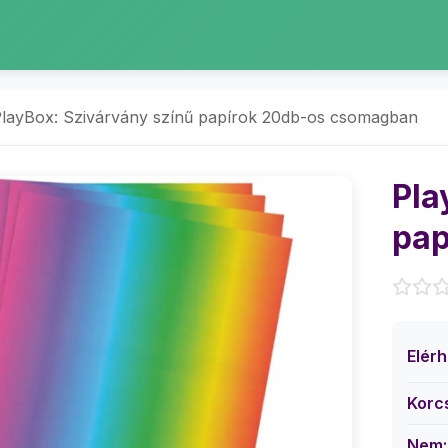
layBox: Szivárvány színű papírok 20db-os csomagban
Pla
pap
Elér
Korc
Nem: