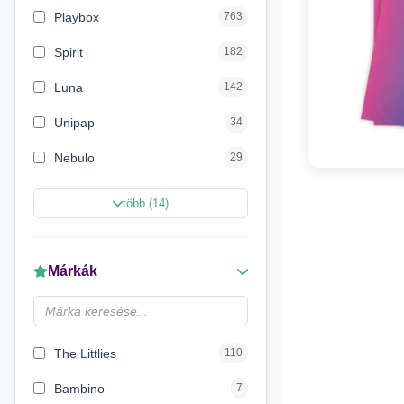
Playbox
763
Spirit
182
Luna
142
Unipap
34
Nebulo
29
Magic Toys
26
több (14)
Carioca
11
LENA
6
Márkák
Make it Real
5
Magyar Gyártó
4
The Littlies
110
Bambino
7