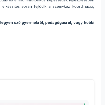
odás és a finommotorikus képességek fejlesztésében
elkészítés során fejlődik a szem-kéz koordináció,
i, legyen szó gyermekről, pedagógusról, vagy hobbi