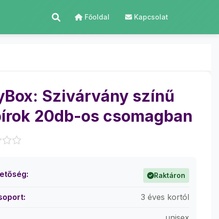
Főoldal
Kapcsolat
yBox: Szivárvány színű
írok 20db-os csomagban
hetőség:
Raktáron
soport:
3 éves kortól
unisex