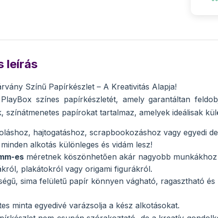
 leírás
rvány Színű Papírkészlet – A Kreativitás Alapja!
PlayBox színes papírkészletét, amely garantáltan feldob
, színátmenetes papírokat tartalmaz, amelyek ideálisak k
oláshoz, hajtogatáshoz, scrapbookozáshoz vagy egyedi de
 minden alkotás különleges és vidám lesz!
 mm-es
méretnek köszönhetően akár nagyobb munkákhoz is
król, plakátokról vagy origami figurákról.
ségű, sima felületű papír könnyen vágható, ragasztható és 
es minta egyedivé varázsolja a kész alkotásokat.