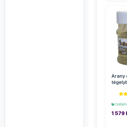
Arany 
tégely
Csillám
1 579 