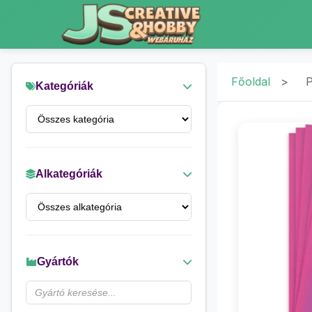
Főoldal
>
P
Kategóriák
Alkategóriák
Gyártók