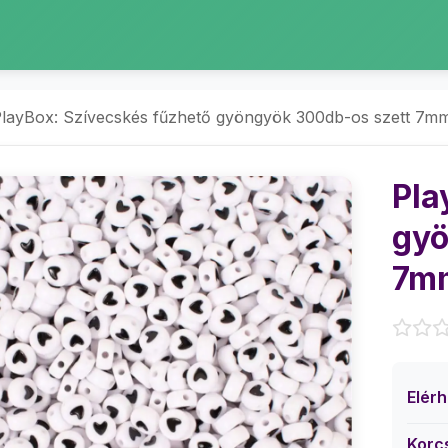
layBox: Szívecskés fűzhető gyöngyök 300db-os szett 7m
Pla
gyö
7m
Elér
Korc