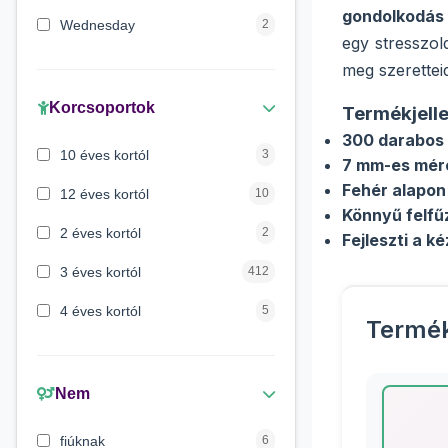
gondolkodás
Wednesday
2
egy stresszol
Maja a méhecske
1
meg szeretteid
Verdák
1
Korcsoportok
Termékjell
300 darabos 
Mancs őrjárat
1
10 éves kortól
3
7 mm-es mér
Lilo és Stitch
1
Fehér alapon
12 éves kortól
10
Könnyű felfű
Peppa malac
1
2 éves kortól
2
Fejleszti a k
3 éves kortól
412
4 éves kortól
5
Termé
5 évess kortól
175
6 éves kortól
428
Nem
7 éves kortól
67
fiúknak
6