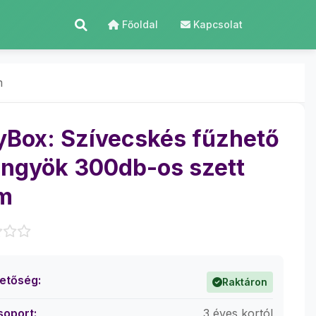
Főoldal
Kapcsolat
m
yBox: Szívecskés fűzhető
ngyök 300db-os szett
m
hetőség:
Raktáron
soport:
3 éves kortól