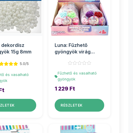
 dekordísz
Luna: Fűzhető
gyök 15g 8mm
gyöngyök virág
alakú tárolóban
5.0/5
többf�...
Fűzhető és vasalható
tő és vasalható
gyöngyök
gyök
1 229 Ft
Ft
ZLETEK
RÉSZLETEK