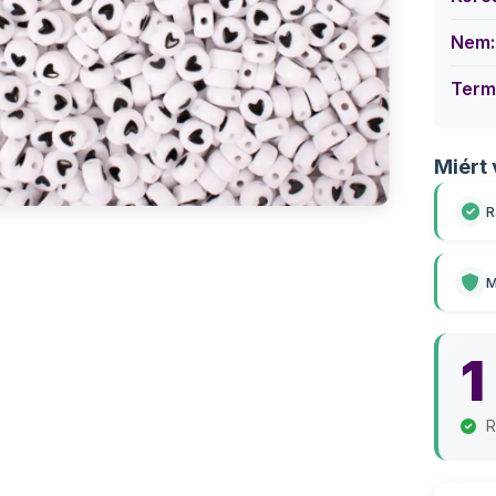
Nem:
Term
Miért 
R
M
1
R