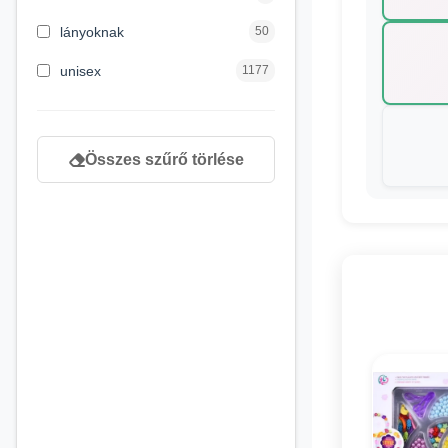
8 éves kortól
130
lányoknak
50
9 éves kortól
1
unisex
1177
Összes szűrő törlése