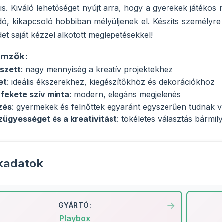
is. Kiváló lehetőséget nyújt arra, hogy a gyerekek játékos
dó, kikapcsoló hobbiban mélyüljenek el. Készíts személyre
et saját kézzel alkotott meglepetésekkel!
emzők:
szett
: nagy mennyiség a kreatív projektekhez
et
: ideális ékszerekhez, kiegészítőkhöz és dekorációkhoz
 fekete szív minta
: modern, elegáns megjelenés
zés
: gyermekek és felnőttek egyaránt egyszerűen tudnak v
ézügyességet és a kreativitást
: tökéletes választás bárm
kadatok
GYÁRTÓ:
Playbox