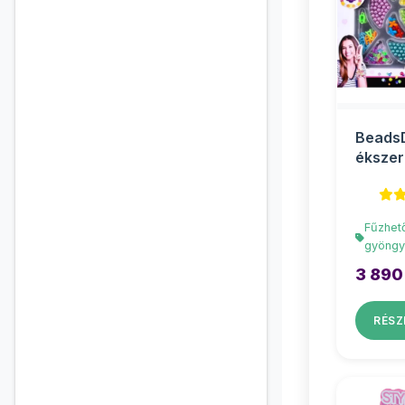
Beads
ékszer
gyöngy
Fűzhet
gyöngy
3 890
RÉSZ