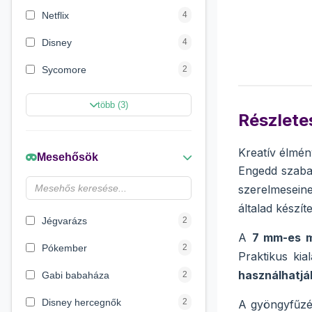
Netflix
4
Disney
4
Sycomore
2
Marvel Szuperhősök
2
több (3)
Részletes
Disney hercegnők
2
Beauty World
2
Kreatív élmén
Mesehősök
Engedd szabad
Creative Line
2
szerelmesein
Wow Generation
1
általad készí
Jégvarázs
2
A
7 mm-es 
Pókember
2
Praktikus ki
használhatjá
Gabi babaháza
2
Disney hercegnők
2
A gyöngyfűzé