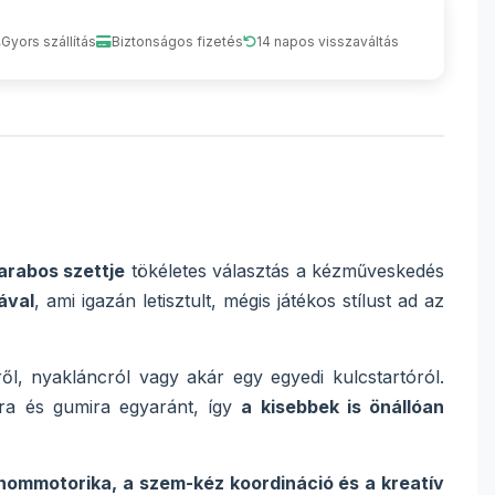
Gyors szállítás
Biztonságos fizetés
14 napos visszaváltás
arabos szettje
tökéletes választás a kézműveskedés
ával
, ami igazán letisztult, mégis játékos stílust ad az
ől, nyakláncról vagy akár egy egyedi kulcstartóról.
rra és gumira egyaránt, így
a kisebbek is önállóan
finommotorika, a szem-kéz koordináció és a kreatív