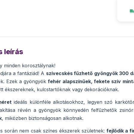
 leírás
y minden korosztálynak!
jára a fantáziád! A
szívecskés fűzhető gyöngyök 300 d
ek. Ezek a gyöngyök
fehér alapszínűek, fekete szív mint
tett ékszereknek, kulcstartóknak vagy dekorációknak.
méret
ideális különféle alkotásokhoz, legyen szó karkötőr
alakítása révén a gyöngyök könnyedén felfűzhetők zsinó
k
, miközben biztonságosan alkotnak.
s során nem csak színes ékszerek születnek:
fejlődik a 