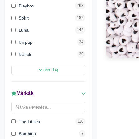
Playbox
763
Spirit
182
Luna
142
Unipap
34
Nebulo
29
Magic Toys
26
több (14)
Carioca
11
LENA
6
Márkák
Make it Real
5
Magyar Gyártó
4
The Littlies
110
Bambino
7