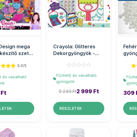
Design mega
Crayola: Glitteres
Fehér
készítő szett
Dekorgyöngyök -
gyön
ökkel
Csillámos kreatív
5.0/5
sze...
Fűzhető és vasalható
ő és vasalható
Fűzhe
gyöngyök
ök
gyön
2 999 Ft
9 249 Ft
 Ft
309 
LETEK
RÉSZLETEK
RÉS