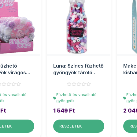
Fűzhető
Luna: Színes fűzhető
Make 
ök virágos
gyöngyök tároló
kisba
ban
üvegben
válto
ő és vasalható
Fűzhető és vasalható
Fűzhe
ök
gyöngyök
gyön
 Ft
1 549 Ft
2 04
LETEK
RÉSZLETEK
RÉS