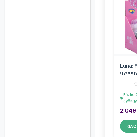
Luna: 
gyöngy
tároló
Fűzhet
gyöngy
2 049
RÉSZ