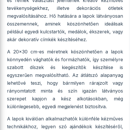
és remek választást jelentenek kreatív kézműves
tevékenységekhez, illetve dekorációs ötletek
megvalósításához. Hő hatására a lapok látványosan
összemennek, aminek köszönhetően ideálisak
például egyedi kulcstartók, medálok, ékszerek, vagy
akár dekoratív címkék készítéséhez.
A 20x30 cm-es méretnek köszönhetően a lapok
könnyedén vághatók és formázhatók, így személyre
szabott díszek és kiegészítők készítése is
egyszerűen megvalósítható. Az átlátszó alapanyag
lehetővé teszi, hogy bármilyen rárajzolt vagy
rányomtatott minta és szín igazán látványos
szerepet kapjon a kész alkotásokban, még
különlegesebb, egyedi megjelenést biztosítva.
A lapok kiválóan alkalmazhatók különféle kézműves
technikákhoz, legyen szó ajándékok készítéséről,