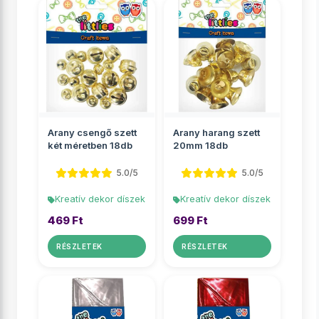
Arany csengő szett
Arany harang szett
két méretben 18db
20mm 18db
5.0/5
5.0/5
Kreatív dekor díszek
Kreatív dekor díszek
469 Ft
699 Ft
RÉSZLETEK
RÉSZLETEK