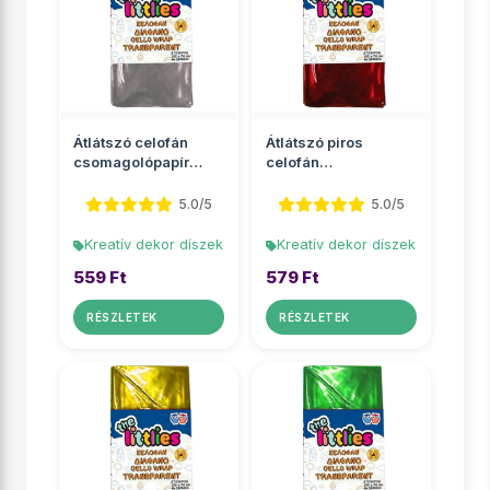
Átlátszó celofán
Átlátszó piros
csomagolópapír
celofán
70x100cm 2 ív
csomagolópapír
70x100cm 2 ív
5.0/5
5.0/5
Kreatív dekor díszek
Kreatív dekor díszek
559 Ft
579 Ft
RÉSZLETEK
RÉSZLETEK