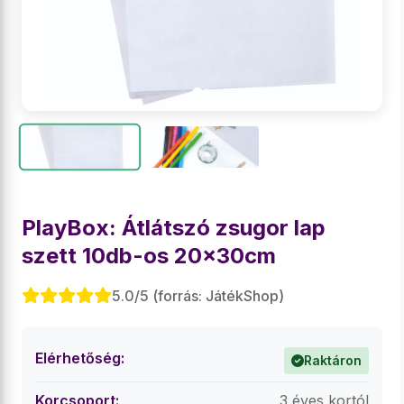
PlayBox: Átlátszó zsugor lap
szett 10db-os 20x30cm
5.0/5 (forrás: JátékShop)
Elérhetőség:
Raktáron
Korcsoport:
3 éves kortól