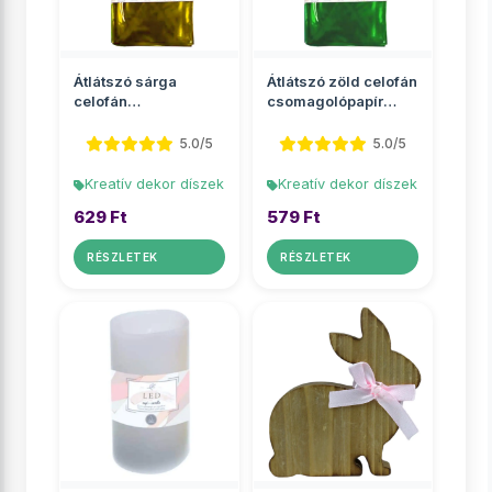
Átlátszó sárga
Átlátszó zöld celofán
celofán
csomagolópapír
csomagolópapír
70x100cm 2 ív
70x100cm 2 ív
5.0/5
5.0/5
Kreatív dekor díszek
Kreatív dekor díszek
629 Ft
579 Ft
RÉSZLETEK
RÉSZLETEK