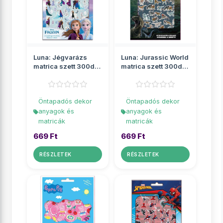
Luna: Jégvarázs
Luna: Jurassic World
matrica szett 300db-
matrica szett 300db-
os
os
Öntapadós dekor
Öntapadós dekor
anyagok és
anyagok és
matricák
matricák
669 Ft
669 Ft
RÉSZLETEK
RÉSZLETEK