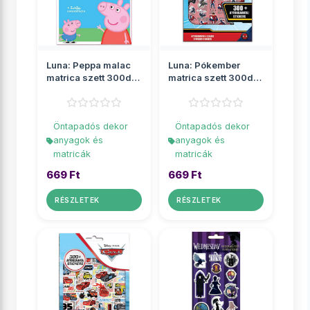
Luna: Peppa malac
Luna: Pókember
matrica szett 300db-
matrica szett 300db-
os
os
Öntapadós dekor
Öntapadós dekor
anyagok és
anyagok és
matricák
matricák
669 Ft
669 Ft
RÉSZLETEK
RÉSZLETEK