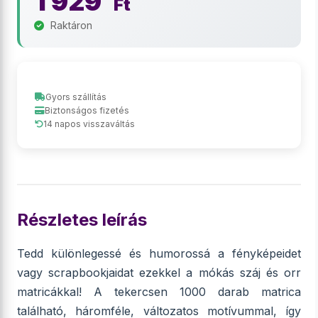
1 929
Ft
Raktáron
Gyors szállítás
Biztonságos fizetés
14 napos visszaváltás
Részletes leírás
Tedd különlegessé és humorossá a fényképeidet
vagy scrapbookjaidat ezekkel a mókás száj és orr
matricákkal! A tekercsen 1000 darab matrica
található, háromféle, változatos motívummal, így