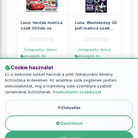
Luna: Verdák matrica
Luna: Wednesday 3D
szett 300db-os
pufi matrica szett
10x22cm íven
Öntapadós dekor
Öntapadós dekor
anyagok és
anyagok és
matricák
matricák
Cookie használat
669 Ft
449 Ft
Ez a weboldal sütiket használ a jobb felhasználói élmény
biztosítása érdekében. Az analitikai sütik segítenek javítani
RÉSZLETEK
RÉSZLETEK
weboldalunkat, míg a marketing sütik személyre szabott
tartalmakat biztosítanak.
Adatvédelmi szabályzat
Elutasítás
További termékek - Öntapadós dekor
anyagok és matricák
Beállítások