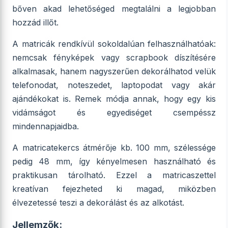
bőven akad lehetőséged megtalálni a legjobban
hozzád illőt.
A matricák rendkívül sokoldalúan felhasználhatóak:
nemcsak fényképek vagy scrapbook díszítésére
alkalmasak, hanem nagyszerűen dekorálhatod velük
telefonodat, noteszedet, laptopodat vagy akár
ajándékokat is. Remek módja annak, hogy egy kis
vidámságot és egyediséget csempéssz
mindennapjaidba.
A matricatekercs átmérője kb. 100 mm, szélessége
pedig 48 mm, így kényelmesen használható és
praktikusan tárolható. Ezzel a matricaszettel
kreatívan fejezheted ki magad, miközben
élvezetessé teszi a dekorálást és az alkotást.
Jellemzők: