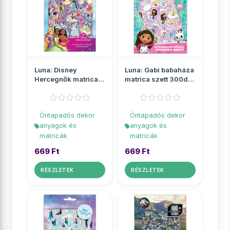
Luna: Disney
Luna: Gabi babaháza
Hercegnők matrica
matrica szett 300db-
szett 300db-os
os
Öntapadós dekor
Öntapadós dekor
anyagok és
anyagok és
matricák
matricák
669 Ft
669 Ft
RÉSZLETEK
RÉSZLETEK