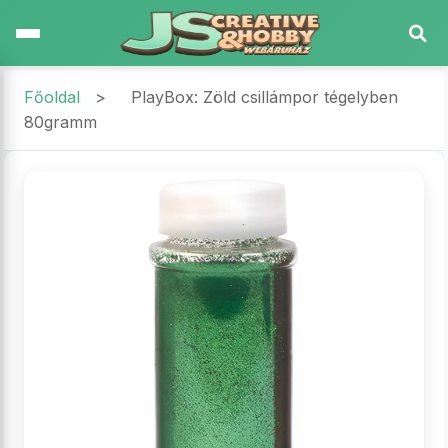
Főoldal
>
PlayBox: Zöld csillámpor tégelyben
80gramm