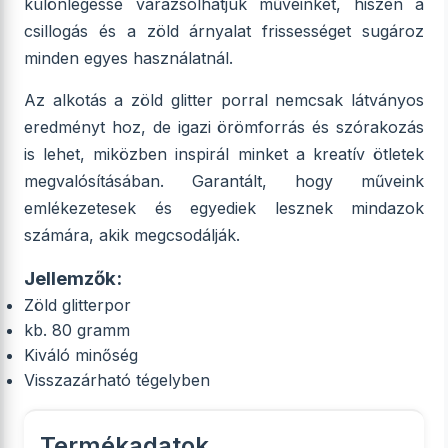
különlegessé varázsolhatjuk műveinket, hiszen a
csillogás és a zöld árnyalat frissességet sugároz
minden egyes használatnál.
Az alkotás a zöld glitter porral nemcsak látványos
eredményt hoz, de igazi örömforrás és szórakozás
is lehet, miközben inspirál minket a kreatív ötletek
megvalósításában. Garantált, hogy műveink
emlékezetesek és egyediek lesznek mindazok
számára, akik megcsodálják.
Jellemzők:
Zöld glitterpor
kb. 80 gramm
Kiváló minőség
Visszazárható tégelyben
Termékadatok