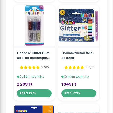
Carioca: Glitter Dust
Csillám filctoll 8db-
6db-os csillámpor
os szett
szett tégelyben - ...
5.0/5
5.0/5
Csillám technika
Csillám technika
2 299 Ft
1 949 Ft
RÉSZLETEK
RÉSZLETEK