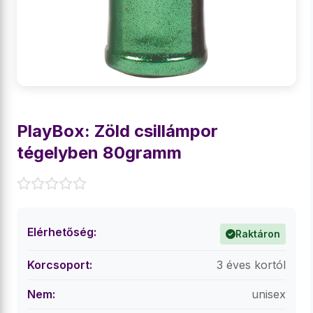
PlayBox: Zöld csillámpor
tégelyben 80gramm
Elérhetőség:
Raktáron
Korcsoport:
3 éves kortól
Nem:
unisex