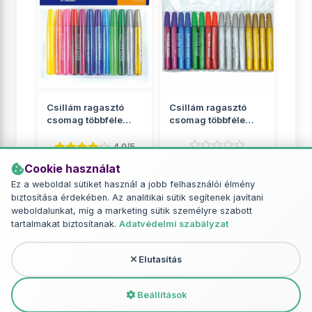
Csillám ragasztó
Csillám ragasztó
csomag többféle
csomag többféle
színnel 12x13ml
színnel 16x13ml
4.0/5
Cookie használat
Csillám technika
Csillám technika
Ez a weboldal sütiket használ a jobb felhasználói élmény
1 929 Ft
1 449 Ft
biztosítása érdekében. Az analitikai sütik segítenek javítani
weboldalunkat, míg a marketing sütik személyre szabott
RÉSZLETEK
RÉSZLETEK
tartalmakat biztosítanak.
Adatvédelmi szabályzat
Elutasítás
További termékek - Csillám technika
Beállítások