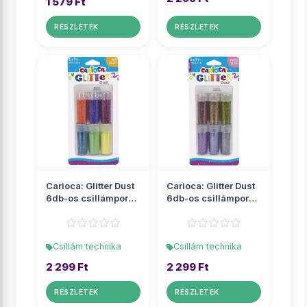
1 579 Ft
RÉSZLETEK
RÉSZLETEK
Carioca: Glitter Dust
Carioca: Glitter Dust
6db-os csillámpor
6db-os csillámpor
szett tégelyben - ...
szett tégelyben - ...
Csillám technika
Csillám technika
2 299 Ft
2 299 Ft
RÉSZLETEK
RÉSZLETEK