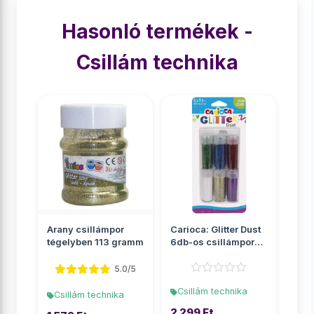
Hasonló termékek -
Csillám technika
Arany csillámpor
Carioca: Glitter Dust
tégelyben 113 gramm
6db-os csillámpor
szett tégelyben - ...
5.0/5
Csillám technika
Csillám technika
2 299 Ft