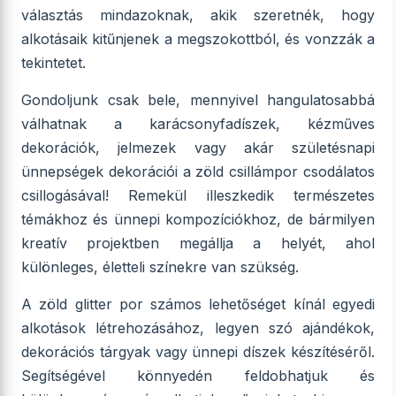
választás mindazoknak, akik szeretnék, hogy
alkotásaik kitűnjenek a megszokottból, és vonzzák a
tekintetet.
Gondoljunk csak bele, mennyivel hangulatosabbá
válhatnak a karácsonyfadíszek, kézműves
dekorációk, jelmezek vagy akár születésnapi
ünnepségek dekorációi a zöld csillámpor csodálatos
csillogásával! Remekül illeszkedik természetes
témákhoz és ünnepi kompozíciókhoz, de bármilyen
kreatív projektben megállja a helyét, ahol
különleges, életteli színekre van szükség.
A zöld glitter por számos lehetőséget kínál egyedi
alkotások létrehozásához, legyen szó ajándékok,
dekorációs tárgyak vagy ünnepi díszek készítéséről.
Segítségével könnyedén feldobhatjuk és