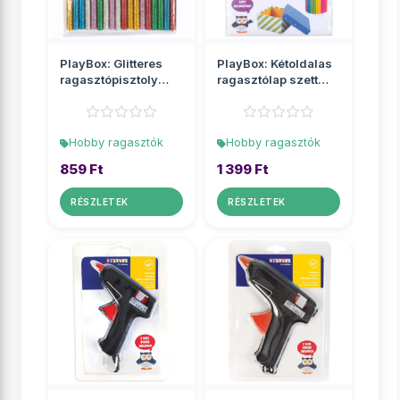
PlayBox: Glitteres
PlayBox: Kétoldalas
ragasztópisztoly
ragasztólap szett
utántöltő szett 18db...
15x15cm 5lap
Hobby ragasztók
Hobby ragasztók
859 Ft
1 399 Ft
RÉSZLETEK
RÉSZLETEK