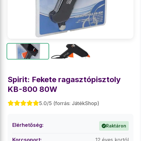
Spirit: Fekete ragasztópisztoly
KB-800 80W
5.0/5 (forrás: JátékShop)
Elérhetőség:
Raktáron
Korcsoport:
12 éves kortól