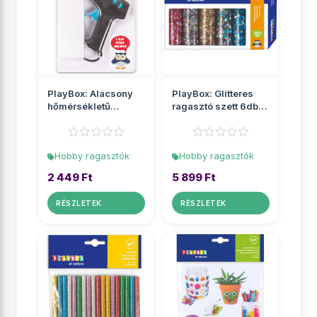
PlayBox: Alacsony
PlayBox: Glitteres
hőmérsékletű
ragasztó szett 6db-
ragasztópisztoly
os
Hobby ragasztók
Hobby ragasztók
2 449 Ft
5 899 Ft
RÉSZLETEK
RÉSZLETEK