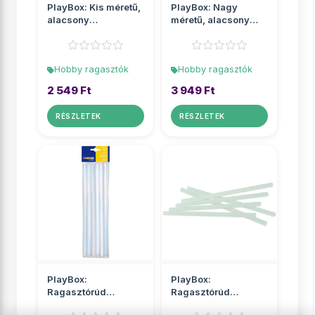
PlayBox: Kis méretű,
PlayBox: Nagy
alacsony
méretű, alacsony
hőmérsékletű
hőmérsékletű
ragasztópi...
ragasztóp...
Hobby ragasztók
Hobby ragasztók
2 549 Ft
3 949 Ft
RÉSZLETEK
RÉSZLETEK
PlayBox:
PlayBox:
Ragasztórúd
Ragasztórúd
utántöltő 11mm-es
utántöltő 11mm-es