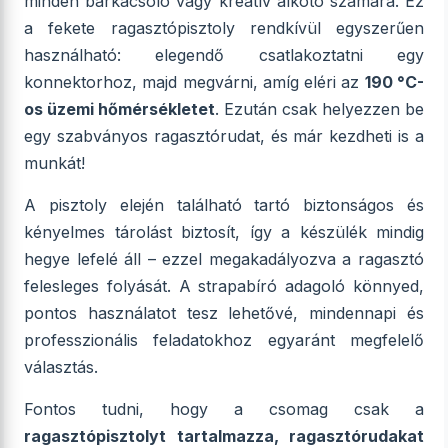
minden barkácsoló vagy kreatív alkotó számára. Ez
a fekete ragasztópisztoly rendkívül egyszerűen
használható: elegendő csatlakoztatni egy
konnektorhoz, majd megvárni, amíg eléri az
190 °C-
os üzemi hőmérsékletet
. Ezután csak helyezzen be
egy szabványos ragasztórudat, és már kezdheti is a
munkát!
A pisztoly elején található tartó biztonságos és
kényelmes tárolást biztosít, így a készülék mindig
hegye lefelé áll – ezzel megakadályozva a ragasztó
felesleges folyását. A strapabíró adagoló könnyed,
pontos használatot tesz lehetővé, mindennapi és
professzionális feladatokhoz egyaránt megfelelő
választás.
Fontos tudni, hogy a csomag csak a
ragasztópisztolyt tartalmazza, ragasztórudakat