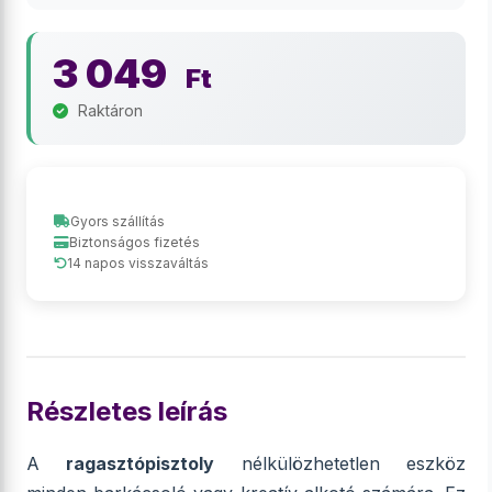
3 049
Ft
Raktáron
Gyors szállítás
Biztonságos fizetés
14 napos visszaváltás
Részletes leírás
A
ragasztópisztoly
nélkülözhetetlen eszköz