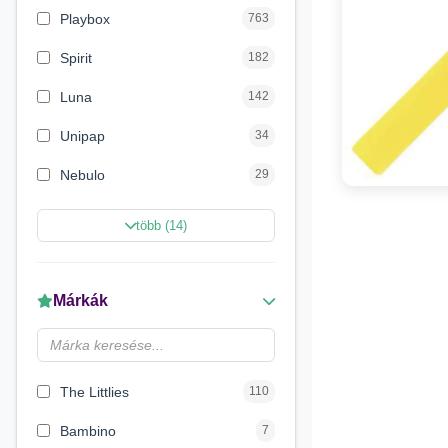
Playbox
763
Spirit
182
Luna
142
Unipap
34
Nebulo
29
Magic Toys
26
több (14)
Carioca
11
LENA
6
Márkák
Make it Real
5
Magyar Gyártó
4
The Littlies
110
Bambino
7