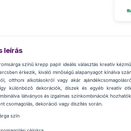
 leírás
romsárga színű krepp papír ideális választás kreatív kéz
ercsben érkezik, kiváló minőségű alapanyagot kínálva szám
ról, otthoni alkotásokról vagy akár ajándékcsomagolásr
így különböző dekorációk, díszek és egyéb kreatív ötle
mbinálva látványos és izgalmas színkombinációk hozhatók l
ent csomagolás, dekoráció vagy díszítés során.
árga szín
csomagolási célokra