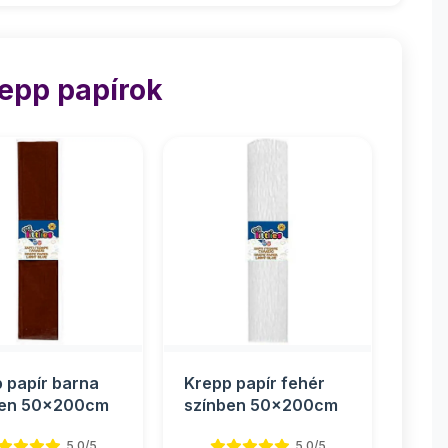
epp papírok
 papír barna
Krepp papír fehér
ben 50x200cm
színben 50x200cm
5.0/5
5.0/5