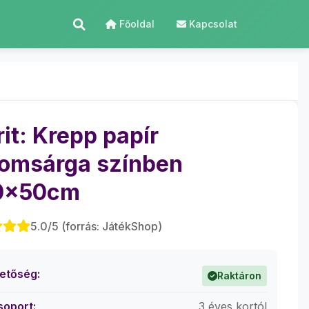
Főoldal
Kapcsolat
rit: Krepp papír
romsárga színben
0x50cm
5.0/5 (forrás: JátékShop)
hetőség:
Raktáron
soport:
3 éves kortól