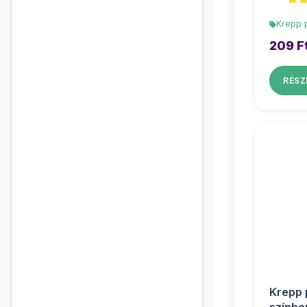
Krepp 
209 F
RÉSZ
Krepp 