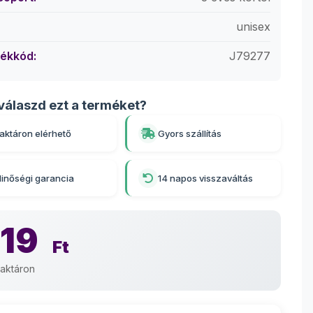
unisex
ékkód:
J79277
válaszd ezt a terméket?
aktáron elérhető
Gyors szállítás
inőségi garancia
14 napos visszaváltás
219
Ft
aktáron