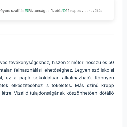
Gyors szállítás
Biztonságos fizetés
14 napos visszaváltás
műves tevékenységekhez, hiszen 2 méter hosszú és 50
talan felhasználási lehetőséghez. Legyen szó iskolai
ól, ez a papír sokoldalúan alkalmazható. Könnyen
tek elkészítéséhez is tökéletes. Más színű krepp
étre. Vízálló tulajdonságának köszönhetően időtálló