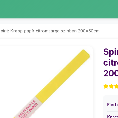
pirit: Krepp papír citromsárga színben 200x50cm
Spi
cit
20
Elér
Korc