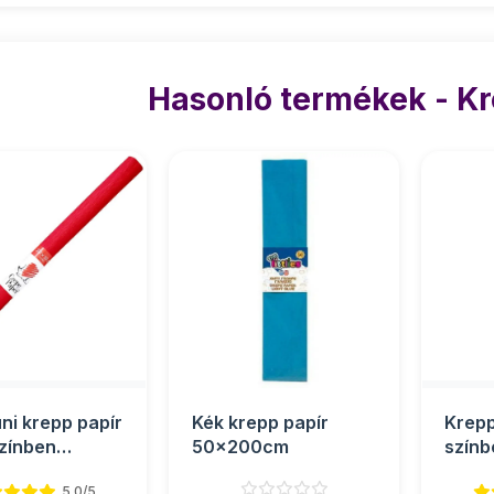
Hasonló termékek - Kr
üni krepp papír
Kék krepp papír
Krepp
színben
50x200cm
szín
0cm
5.0/5