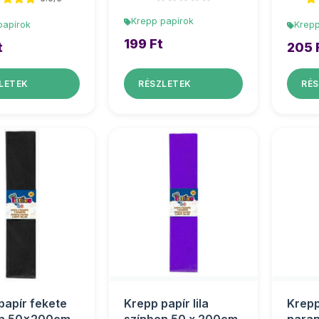
Krepp papírok
papírok
Krepp
199 Ft
t
205 
LETEK
RÉSZLETEK
RÉS
papír fekete
Krepp papír lila
Krepp