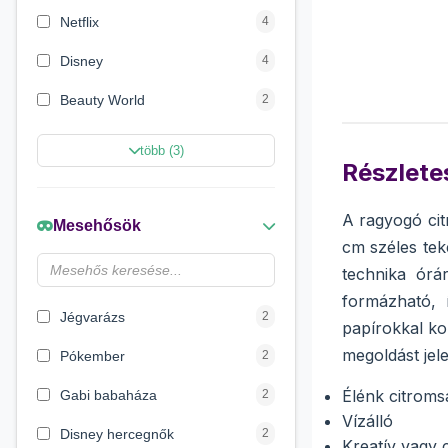
Netflix
4
Disney
4
Beauty World
2
Creative Line
2
több (3)
Részletes
Sycomore
2
Marvel Szuperhősök
2
A ragyogó cit
Mesehősök
cm széles tek
Disney hercegnők
2
technika órá
Wow Generation
1
formázható, 
Jégvarázs
2
papírokkal ko
megoldást jel
Pókember
2
Élénk citroms
Gabi babaháza
2
Vízálló
Disney hercegnők
2
Kreatív vagy 