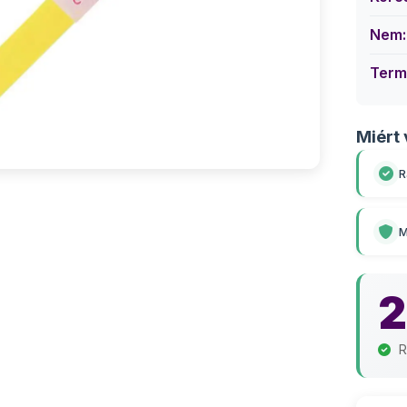
Nem:
Term
Miért 
R
M
R