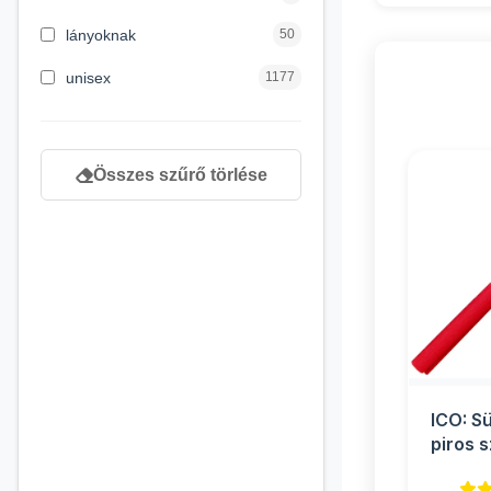
8 éves kortól
130
lányoknak
50
9 éves kortól
1
unisex
1177
Összes szűrő törlése
ICO: S
piros 
200x5