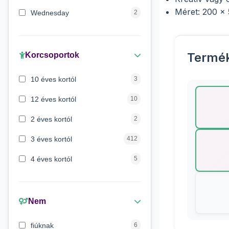
Méret: 200 x
Wednesday
2
Peppa malac
1
Maja a méhecske
1
Termé
Korcsoportok
Verdák
1
10 éves kortól
3
Mancs őrjárat
1
12 éves kortól
10
Lilo és Stitch
1
2 éves kortól
2
3 éves kortól
412
4 éves kortól
5
5 évess kortól
175
6 éves kortól
428
Nem
7 éves kortól
67
fiúknak
6