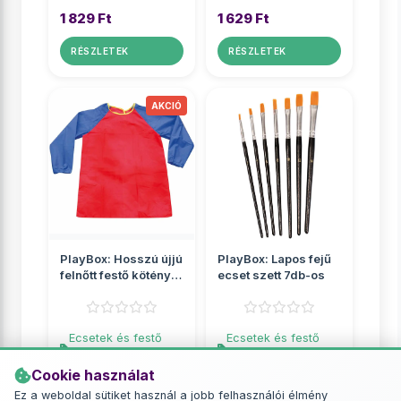
1 829 Ft
1 629 Ft
RÉSZLETEK
RÉSZLETEK
PlayBox: Hosszú újjú
PlayBox: Lapos fejű
felnőtt festő kötény
ecset szett 7db-os
95cm
Ecsetek és festő
Ecsetek és festő
eszközök
eszközök
Cookie használat
2 149 Ft
3 299 Ft
3 849 Ft
Ez a weboldal sütiket használ a jobb felhasználói élmény