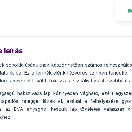
 leírás
ok sokoldalúságuknak köszönhetően számos felhasználási 
tatunk be. Ez a termék élénk rézvörös színben tündököl,
itteres bevonat tovább fokozza a vizuális hatást, szebbé és
gságú habszivacs lap könnyedén vágható, ezért egyszer
ntapadós réteggel látták el, ezáltal a felhelyezése gyo
Ez az EVA anyagból készült lap tökéletes választás k
khez.