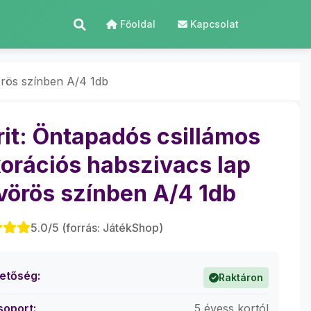
Főoldal
Kapcsolat
örös színben A/4 1db
rit: Öntapadós csillámos
orációs habszivacs lap
vörös színben A/4 1db
5.0/5 (forrás: JátékShop)
hetőség:
Raktáron
soport:
5 évess kortól