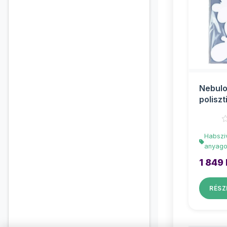
Nebulo
poliszt
4db-os
Habszi
anyag
1 849 
RÉSZ