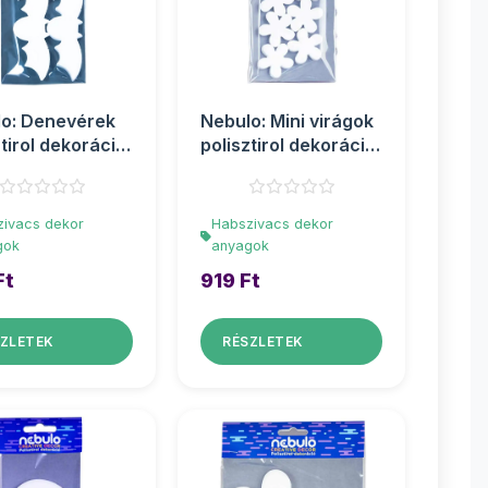
o: Denevérek
Nebulo: Mini virágok
ztirol dekoráció
polisztirol dekoráció
s szett
10db-os szett
ivacs dekor
Habszivacs dekor
gok
anyagok
Ft
919 Ft
ZLETEK
RÉSZLETEK