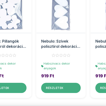
: Pillangók
Nebulo: Szívek
Nebul
iról dekoráció
polisztirol dekoráció
polis
 szett
3db-os szett
4db-o
vacs dekor
Habszivacs dekor
Habsz
ok
anyagok
anya
Ft
919 Ft
919 
LETEK
RÉSZLETEK
RÉS