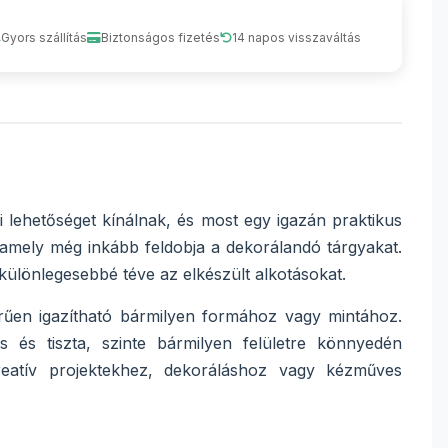
Gyors szállítás
Biztonságos fizetés
14 napos visszaváltás
lehetőséget kínálnak, és most egy igazán praktikus
 amely még inkább feldobja a dekorálandó tárgyakat.
 különlegesebbé téve az elkészült alkotásokat.
űen igazítható bármilyen formához vagy mintához.
rs és tiszta, szinte bármilyen felületre könnyedén
reatív projektekhez, dekoráláshoz vagy kézműves