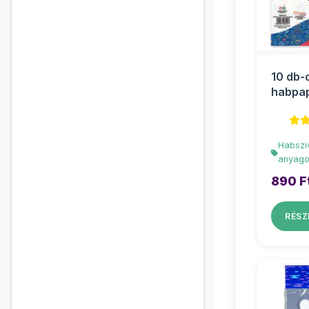
10 db-
habpap
20x30
Habszi
anyag
890 F
RÉSZ