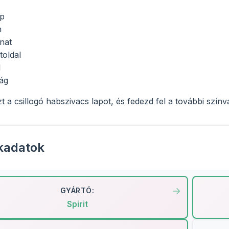
ap
n
onat
toldal
l
ág
 a csillogó habszivacs lapot, és fedezd fel a további színv
kadatok
GYÁRTÓ:
Spirit