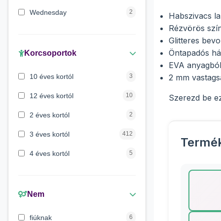
Wednesday
2
Habszivacs l
Rézvörös szí
Maja a méhecske
1
Glitteres bev
Verdák
1
Öntapadós há
Korcsoportok
EVA anyagbó
Mancs őrjárat
1
10 éves kortól
3
2 mm vastags
Lilo és Stitch
1
12 éves kortól
10
Szerezd be ezt
Peppa malac
1
2 éves kortól
2
3 éves kortól
412
Termé
4 éves kortól
5
5 évess kortól
175
6 éves kortól
428
Nem
7 éves kortól
67
fiúknak
6