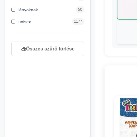
8 éves kortól
130
lányoknak
50
9 éves kortól
1
unisex
1177
Összes szűrő törlése