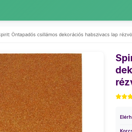
pirit: Öntapadós csillámos dekorációs habszivacs lap rézv
Spi
dek
réz
Elér
Korc