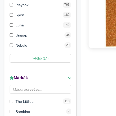
Playbox
763
Spirit
182
Luna
142
Unipap
34
Nebulo
29
Magic Toys
26
több (14)
Carioca
11
LENA
6
Márkák
Make it Real
5
Magyar Gyártó
4
The Littlies
110
Bambino
7