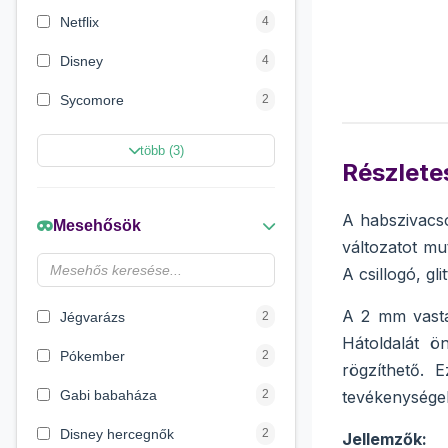
Netflix
4
Disney
4
Sycomore
2
Marvel Szuperhősök
2
több (3)
Részletes
Disney hercegnők
2
Beauty World
2
A habszivacs
Mesehősök
változatot mu
Creative Line
2
A csillogó, gl
Wow Generation
1
A 2 mm vasta
Jégvarázs
2
Hátoldalát ö
Pókember
2
rögzíthető. 
Gabi babaháza
2
tevékenysége
Disney hercegnők
2
Jellemzők: