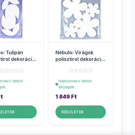
o: Tulipán
Nebulo: Virágok
ztirol dekoráció
polisztirol dekoráció
s szett
4db-os szett
ivacs dekor
Habszivacs dekor
gok
anyagok
Ft
1 849 Ft
ZLETEK
RÉSZLETEK