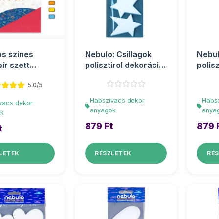
os színes
Nebulo: Csillagok
Nebul
ír szett
polisztirol dekoráció
polis
cm
4db-os szett
4db-o
5.0/5
Habszivacs dekor
Habsz
vacs dekor
anyagok
anya
ok
879 Ft
879 
t
LETEK
RÉSZLETEK
RÉS