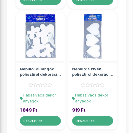
RÉSZLETEK
RÉSZLETEK
Nebulo: Pillangók
Nebulo: Szívek
polisztiról dekoráció
polisztirol dekoráció
4db-os szett
3db-os szett
Habszivacs dekor
Habszivacs dekor
anyagok
anyagok
1 849 Ft
919 Ft
RÉSZLETEK
RÉSZLETEK