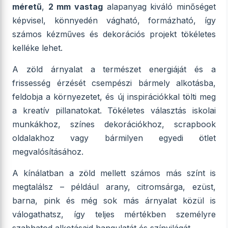
méretű
,
2 mm vastag
alapanyag kiváló minőséget
képvisel, könnyedén vágható, formázható, így
számos kézműves és dekorációs projekt tökéletes
kelléke lehet.
A zöld árnyalat a természet energiáját és a
frissesség érzését csempészi bármely alkotásba,
feldobja a környezetet, és új inspirációkkal tölti meg
a kreatív pillanatokat. Tökéletes választás iskolai
munkákhoz, színes dekorációkhoz, scrapbook
oldalakhoz vagy bármilyen egyedi ötlet
megvalósításához.
A kínálatban a zöld mellett számos más színt is
megtalálsz – például arany, citromsárga, ezüst,
barna, pink és még sok más árnyalat közül is
válogathatsz, így teljes mértékben személyre