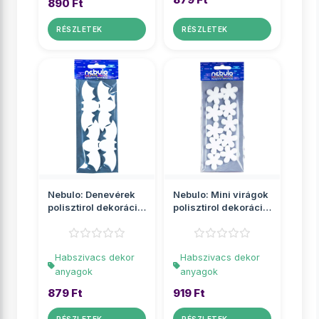
890 Ft
RÉSZLETEK
RÉSZLETEK
Nebulo: Denevérek
Nebulo: Mini virágok
polisztirol dekoráció
polisztirol dekoráció
4db-os szett
10db-os szett
Habszivacs dekor
Habszivacs dekor
anyagok
anyagok
879 Ft
919 Ft