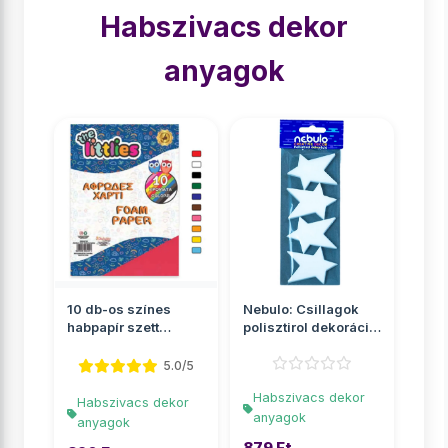
Habszivacs dekor
anyagok
10 db-os színes
Nebulo: Csillagok
habpapír szett
polisztirol dekoráció
20x30cm
4db-os szett
5.0/5
Habszivacs dekor
Habszivacs dekor
anyagok
anyagok
879 Ft