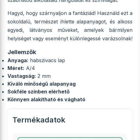
szabhatod alkotásaid hangulatát és színvilágát.
Hagyd, hogy szárnyaljon a fantáziád! Használd ezt a
sokoldalú, természet ihlette alapanyagot, és alkoss
egyedi, látványos műveket, amelyek bármilyen
helyiséget vagy eseményt különlegessé varázsolnak!
Jellemzők
Anyaga:
habszivacs lap
Méret:
A/4
Vastagság:
2 mm
Kiváló minőségű alapanyag
Sokféle színben elérhető
Könnyen alakítható és vágható
Termékadatok