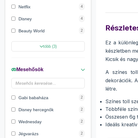
Netflix
4
Disney
4
Részletes
Beauty World
2
Ez a különleg
Creative Line
2
több (3)
készletben me
Sycomore
2
Kicsik és nag
Marvel Szuperhősök
2
Mesehősök
A színes tol
Disney hercegnők
2
dekorációk. A
létre.
Nickelodeon
1
Gabi babaháza
2
Színes toll sze
Többféle színű
Disney hercegnők
2
Összesen 6g t
Wednesday
2
Ideális kreat
Jégvarázs
2