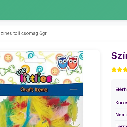
zínes toll csomag 6gr
Szí
Elér
Korc
Nem:
Term