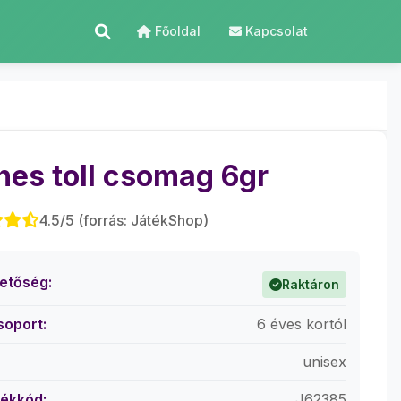
Főoldal
Kapcsolat
nes toll csomag 6gr
4.5/5 (forrás: JátékShop)
hetőség:
Raktáron
soport:
6 éves kortól
unisex
ékkód:
J62385