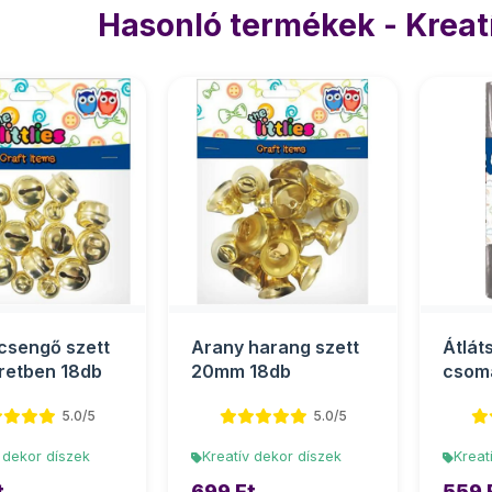
Hasonló termékek - Kreat
csengő szett
Arany harang szett
Átlát
retben 18db
20mm 18db
csom
70x10
5.0/5
5.0/5
 dekor díszek
Kreatív dekor díszek
Kreat
t
699 Ft
559 