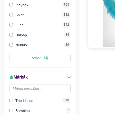
Playbox
763
Spirit
182
Luna
142
Unipap
34
Nebulo
29
Magic Toys
26
több (14)
Carioca
11
LENA
6
Márkák
Make it Real
5
Magyar Gyártó
4
The Littlies
110
Bambino
7