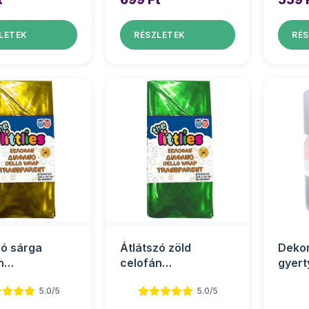
LETEK
RÉSZLETEK
RÉS
zó sárga
Átlátszó zöld
Dekor
n
celofán
gyert
olópapír
csomagolópapír
5.0/5
5.0/5
cm 2 ív
70x100cm 2 ív