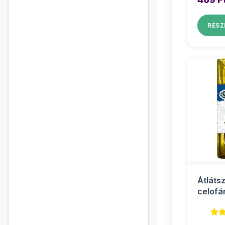
RÉSZ
Átláts
celofá
csomag
70x100