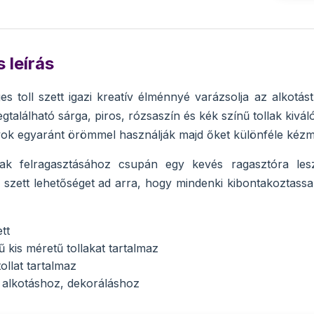
 leírás
es toll szett igazi kreatív élménnyé varázsolja az alkotás
gtalálható sárga, piros, rózsaszín és kék színű tollak kivá
yok egyaránt örömmel használják majd őket különféle kéz
lak felragasztásához csupán egy kevés ragasztóra les
 szett lehetőséget ad arra, hogy mindenki kibontakoztassa
tt
 kis méretű tollakat tartalmaz
ollat tartalmaz
ív alkotáshoz, dekoráláshoz