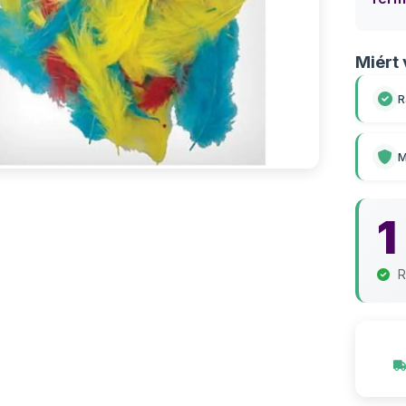
Miért 
R
M
1
R