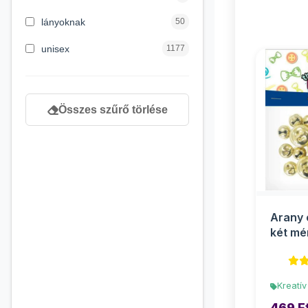
8 éves kortól
130
lányoknak
50
9 éves kortól
1
unisex
1177
Összes szűrő törlése
Arany 
két mé
Kreatív
469 F