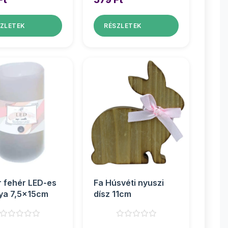
ZLETEK
RÉSZLETEK
 fehér LED-es
Fa Húsvéti nyuszi
ya 7,5x15cm
dísz 11cm