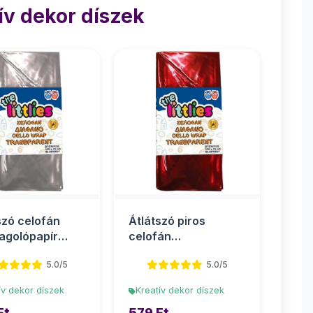
ív dekor díszek
szó celofán
Átlátszó piros
agolópapír
celofán
0cm 2 ív
csomagolópapír
5.0/5
5.0/5
70x100cm 2 ív
ív dekor díszek
Kreatív dekor díszek
Ft
579 Ft