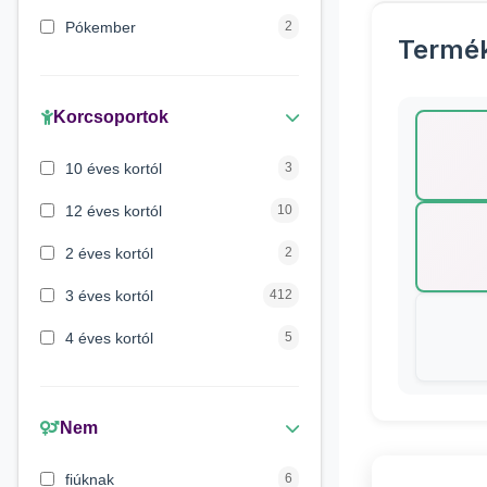
Pókember
2
Termé
Lilo és Stitch
1
Peppa malac
1
Korcsoportok
Maja a méhecske
1
10 éves kortól
3
Verdák
1
12 éves kortól
10
Mancs őrjárat
1
2 éves kortól
2
3 éves kortól
412
4 éves kortól
5
5 évess kortól
175
6 éves kortól
428
Nem
7 éves kortól
67
fiúknak
6