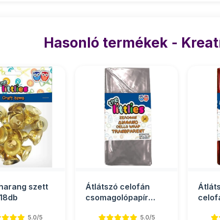
Hasonló termékek - Kreat
harang szett
Átlátszó celofán
Átlát
18db
csomagolópapír
celof
70x100cm 2 ív
csom
5.0/5
5.0/5
70x10