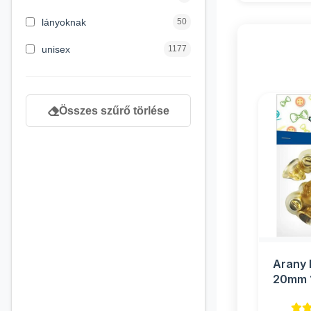
8 éves kortól
130
lányoknak
50
9 éves kortól
1
unisex
1177
Összes szűrő törlése
Arany 
20mm 