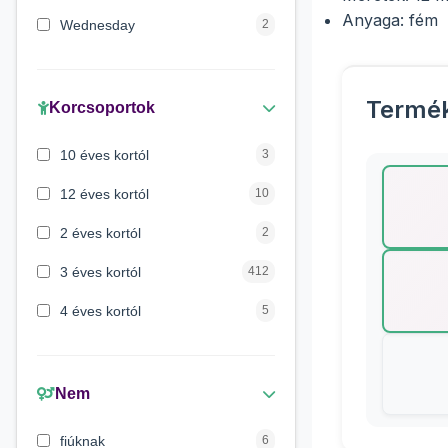
Anyaga: fém
Wednesday
2
Maja a méhecske
1
Verdák
1
Termé
Korcsoportok
Mancs őrjárat
1
10 éves kortól
3
Lilo és Stitch
1
12 éves kortól
10
Peppa malac
1
2 éves kortól
2
3 éves kortól
412
4 éves kortól
5
5 évess kortól
175
6 éves kortól
428
Nem
7 éves kortól
67
fiúknak
6