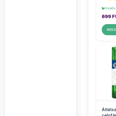
Kreatív
699 F
RÉSZ
Átláts
celofá