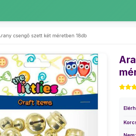
rany csengő szett két méretben 18db
Ara
mér
Elér
Korc
Nem: