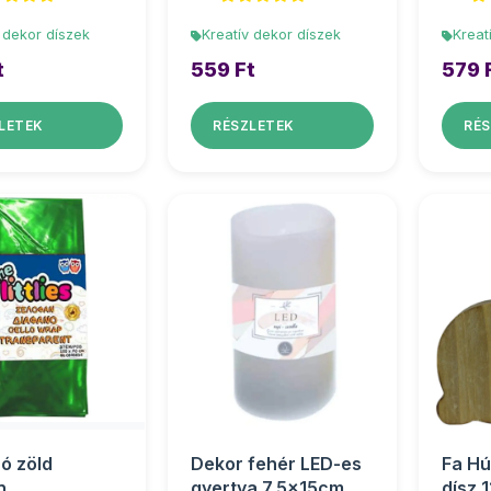
 dekor díszek
Kreatív dekor díszek
Kreat
t
559 Ft
579 
LETEK
RÉSZLETEK
RÉS
zó zöld
Dekor fehér LED-es
Fa Hú
n
gyertya 7,5x15cm
dísz 