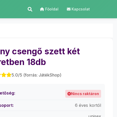
Főoldal
Kapcsolat
ny csengő szett két
etben 18db
5.0/5 (forrás: JátékShop)
hetőség:
Nincs raktáron
soport:
6 éves kortól
unisex