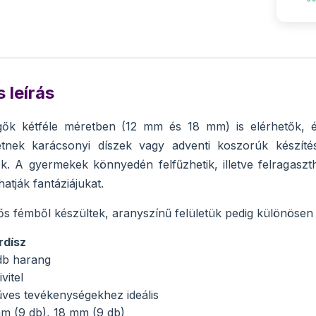
 leírás
ők kétféle méretben (12 mm és 18 mm) is elérhetők, és
hetnek karácsonyi díszek vagy adventi koszorúk készíté
k. A gyermekek könnyedén felfűzhetik, illetve felragaszt
atják fantáziájukat.
s fémből készültek, aranyszínű felületük pedig különösen
rdísz
db harang
vitel
ves tevékenységekhez ideális
m (9 db), 18 mm (9 db)