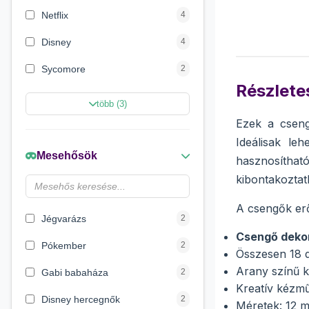
Netflix
4
Disney
4
Sycomore
2
Részletes
Marvel Szuperhősök
2
több (3)
Ezek a cseng
Disney hercegnők
2
Ideálisak le
Beauty World
2
Mesehősök
hasznosítható
Creative Line
2
kibontakoztath
Wow Generation
1
A csengők erő
Jégvarázs
2
Csengő deko
Pókember
2
Összesen 18 
Arany színű ki
Gabi babaháza
2
Kreatív kézmű
Disney hercegnők
2
Méretek: 12 m