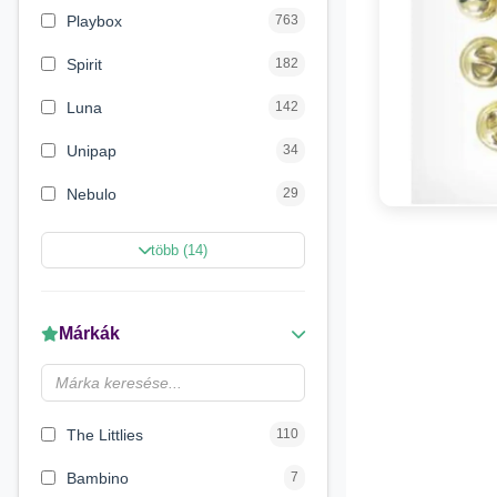
Playbox
763
Spirit
182
Luna
142
Unipap
34
Nebulo
29
Magic Toys
26
több (14)
Carioca
11
LENA
6
Márkák
Make it Real
5
Magyar Gyártó
4
The Littlies
110
Bambino
7