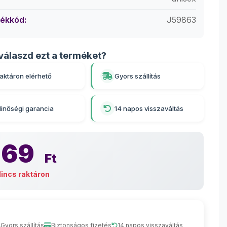
ékkód:
J59863
válaszd ezt a terméket?
aktáron elérhető
Gyors szállítás
inőségi garancia
14 napos visszaváltás
469
Ft
incs raktáron
Gyors szállítás
Biztonságos fizetés
14 napos visszaváltás