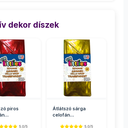
ív dekor díszek
szó piros
Átlátszó sárga
án
celofán
agolópapír
csomagolópapír
5.0/5
5.0/5
0cm 2 ív
70x100cm 2 ív