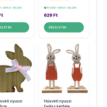
ív dekor díszek
Kreatív dekor díszek
Ft
629 Ft
ZLETEK
RÉSZLETEK
svéti nyuszi
Húsvéti nyuszi
11cm
fadísz kétféle