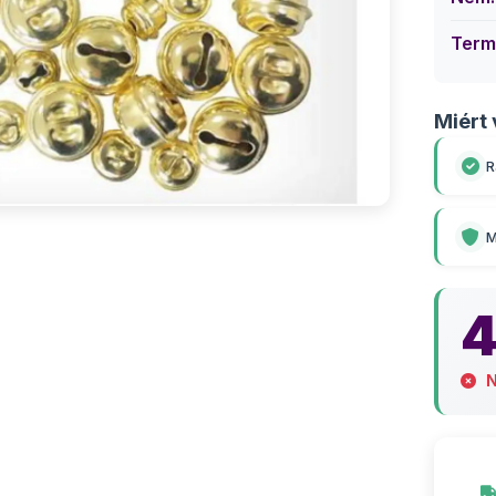
Term
Miért 
R
M
N