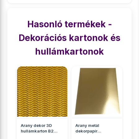
Hasonló termékek -
Dekorációs kartonok és
hullámkartonok
Arany dekor 3D
Arany metál
hullámkarton B2
dekorpapír
50x70cm 1db
egyoldalas