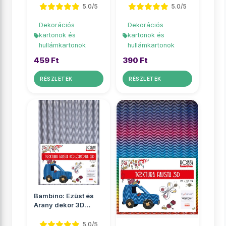
50x70cm
5.0/5
5.0/5
Dekorációs
Dekorációs
kartonok és
kartonok és
hullámkartonok
hullámkartonok
459 Ft
390 Ft
RÉSZLETEK
RÉSZLETEK
Bambino: Ezüst és
Arany dekor 3D
hullámkarton B4
25x35cm
5.0/5