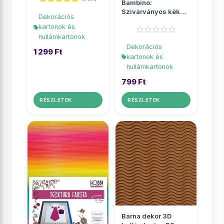
Bambino:
Szivárványos kék
Dekorációs
dekor 3D
kartonok és
hullámkarton B4
hullámkartonok
25x35...
Dekorációs
1 299 Ft
kartonok és
hullámkartonok
799 Ft
RÉSZLETEK
RÉSZLETEK
Barna dekor 3D