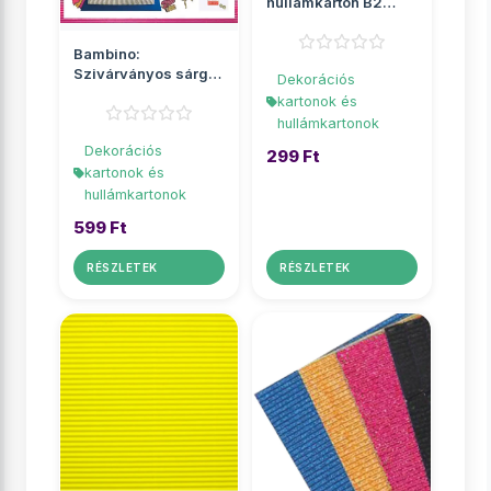
hullámkarton B2
50x70cm 1db
Bambino:
Szivárványos sárga
Dekorációs
dekor 3D
kartonok és
hullámkarton B4
hullámkartonok
25x...
Dekorációs
299 Ft
kartonok és
hullámkartonok
599 Ft
RÉSZLETEK
RÉSZLETEK