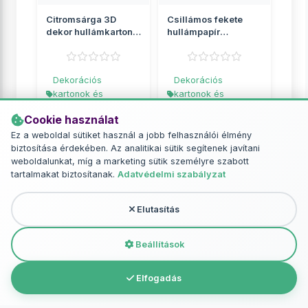
Citromsárga 3D
Csillámos fekete
dekor hullámkarton
hullámpapír
B2 50x70cm 1db
50x70cm 161g 1db
Dekorációs
Dekorációs
kartonok és
kartonok és
hullámkartonok
hullámkartonok
Cookie használat
249 Ft
465 Ft
Ez a weboldal sütiket használ a jobb felhasználói élmény
biztosítása érdekében. Az analitikai sütik segítenek javítani
RÉSZLETEK
RÉSZLETEK
weboldalunkat, míg a marketing sütik személyre szabott
tartalmakat biztosítanak.
Adatvédelmi szabályzat
Elutasítás
További termékek - Dekorációs
kartonok és hullámkartonok
Beállítások
Elfogadás