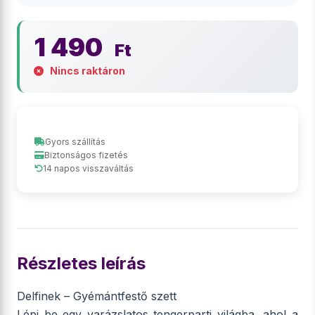
1 490
Ft
Nincs raktáron
Gyors szállítás
Biztonságos fizetés
14 napos visszaváltás
Részletes leírás
Delfinek – Gyémántfestő szett
Lépj be egy varázslatos tengerparti világba, ahol a