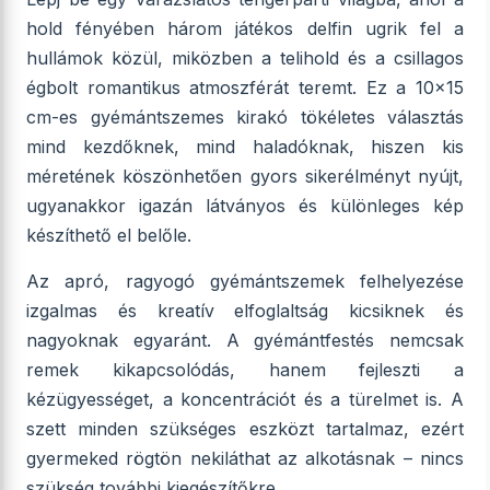
hold fényében három játékos delfin ugrik fel a
hullámok közül, miközben a telihold és a csillagos
égbolt romantikus atmoszférát teremt. Ez a 10x15
cm-es gyémántszemes kirakó tökéletes választás
mind kezdőknek, mind haladóknak, hiszen kis
méretének köszönhetően gyors sikerélményt nyújt,
ugyanakkor igazán látványos és különleges kép
készíthető el belőle.
Az apró, ragyogó gyémántszemek felhelyezése
izgalmas és kreatív elfoglaltság kicsiknek és
nagyoknak egyaránt. A gyémántfestés nemcsak
remek kikapcsolódás, hanem fejleszti a
kézügyességet, a koncentrációt és a türelmet is. A
szett minden szükséges eszközt tartalmaz, ezért
gyermeked rögtön nekiláthat az alkotásnak – nincs
szükség további kiegészítőkre.