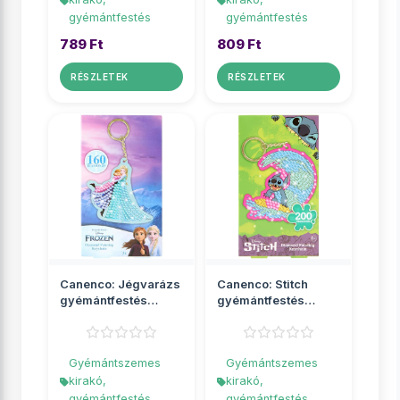
gyémántfestés
gyémántfestés
789 Ft
809 Ft
RÉSZLETEK
RÉSZLETEK
Canenco: Jégvarázs
Canenco: Stitch
gyémántfestés
gyémántfestés
kulcstartó
kulcstartó
Gyémántszemes
Gyémántszemes
kirakó,
kirakó,
gyémántfestés
gyémántfestés