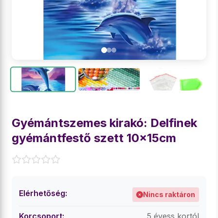
Gyémántszemes kirakó: Delfinek
gyémántfestő szett 10x15cm
Elérhetőség:
Nincs raktáron
Korcsoport:
5 évess kortól