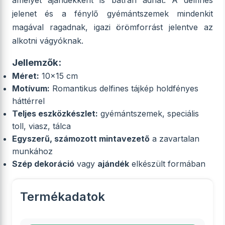
amelyet ajándékként is bátran adhat. A delfines
jelenet és a fénylő gyémántszemek mindenkit
magával ragadnak, igazi örömforrást jelentve az
alkotni vágyóknak.
Jellemzők:
Méret:
10x15 cm
Motívum:
Romantikus delfines tájkép holdfényes
háttérrel
Teljes eszközkészlet:
gyémántszemek, speciális
toll, viasz, tálca
Egyszerű, számozott mintavezető
a zavartalan
munkához
Szép dekoráció
vagy
ajándék
elkészült formában
Termékadatok