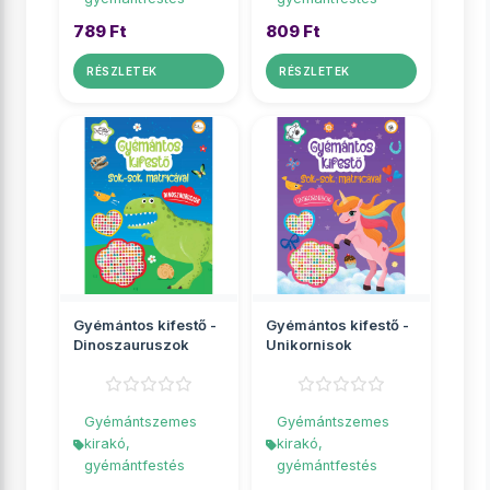
789 Ft
809 Ft
RÉSZLETEK
RÉSZLETEK
Gyémántos kifestő -
Gyémántos kifestő -
Dinoszauruszok
Unikornisok
Gyémántszemes
Gyémántszemes
kirakó,
kirakó,
gyémántfestés
gyémántfestés