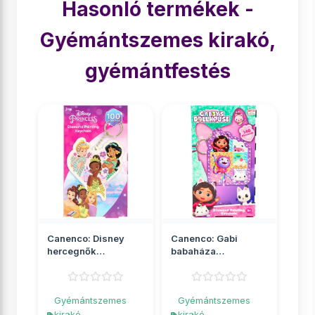
Hasonló termékek -
Gyémántszemes kirakó,
gyémántfestés
Canenco: Disney
Canenco: Gabi
hercegnők
babaháza
gyémántfestés
gyémántfestés
kulcstartó
kulcstartó
Gyémántszemes
Gyémántszemes
kirakó,
kirakó,