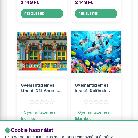
2 149 Ft
2 149 Ft
RÉSZLETEK
RÉSZLETEK
Gyémántszemes
Gyémántszemes
kirakó: Dél-Amerika
kirakó: Delfinek
színei
gyémántfestő szett
gyémántfest�...
40x5...
Gyémántszemes
Gyémántszemes
kirakó,
kirakó,
gyémántfestés
gyémántfestés
Cookie használat
2 799 Ft
3 490 Ft
Ez a weboldal sütiket használ a jobb felhasználói élmény