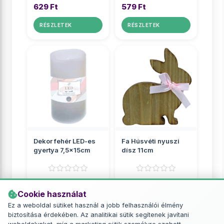
629 Ft
579 Ft
RÉSZLETEK
RÉSZLETEK
Dekor fehér LED-es
Fa Húsvéti nyuszi
gyertya 7,5x15cm
dísz 11cm
Kreatív dekor díszek
Kreatív dekor díszek
Cookie használat
1 649 Ft
999 Ft
Ez a weboldal sütiket használ a jobb felhasználói élmény
biztosítása érdekében. Az analitikai sütik segítenek javítani
RÉSZLETEK
RÉSZLETEK