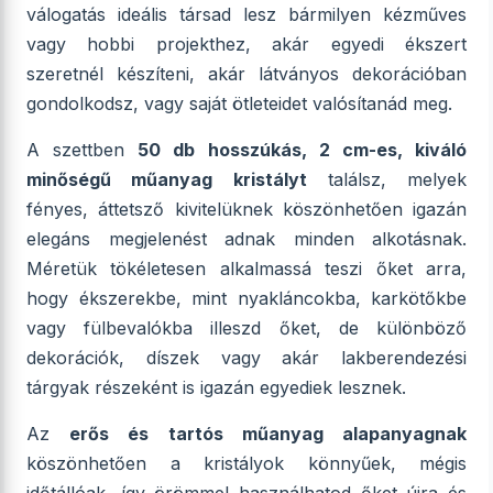
válogatás ideális társad lesz bármilyen kézműves
vagy hobbi projekthez, akár egyedi ékszert
szeretnél készíteni, akár látványos dekorációban
gondolkodsz, vagy saját ötleteidet valósítanád meg.
A szettben
50 db hosszúkás, 2 cm-es, kiváló
minőségű műanyag kristályt
találsz, melyek
fényes, áttetsző kivitelüknek köszönhetően igazán
elegáns megjelenést adnak minden alkotásnak.
Méretük tökéletesen alkalmassá teszi őket arra,
hogy ékszerekbe, mint nyakláncokba, karkötőkbe
vagy fülbevalókba illeszd őket, de különböző
dekorációk, díszek vagy akár lakberendezési
tárgyak részeként is igazán egyediek lesznek.
Az
erős és tartós műanyag alapanyagnak
köszönhetően a kristályok könnyűek, mégis