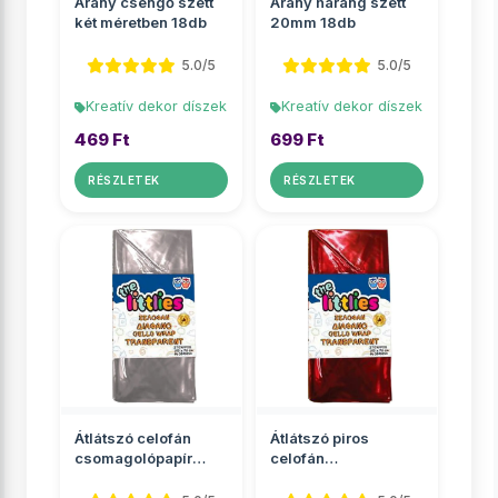
Arany csengő szett
Arany harang szett
két méretben 18db
20mm 18db
5.0/5
5.0/5
Kreatív dekor díszek
Kreatív dekor díszek
469 Ft
699 Ft
RÉSZLETEK
RÉSZLETEK
Átlátszó celofán
Átlátszó piros
csomagolópapír
celofán
70x100cm 2 ív
csomagolópapír