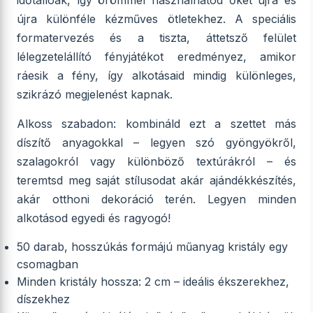
időtállóak, így örömmel használhatod őket újra és
újra különféle kézműves ötletekhez. A speciális
formatervezés és a tiszta, áttetsző felület
lélegzetelállító fényjátékot eredményez, amikor
ráesik a fény, így alkotásaid mindig különleges,
szikrázó megjelenést kapnak.
Alkoss szabadon: kombináld ezt a szettet más
díszítő anyagokkal – legyen szó gyöngyökről,
szalagokról vagy különböző textúrákról – és
teremtsd meg saját stílusodat akár ajándékkészítés,
akár otthoni dekoráció terén. Legyen minden
alkotásod egyedi és ragyogó!
50 darab, hosszúkás formájú műanyag kristály egy
csomagban
Minden kristály hossza: 2 cm – ideális ékszerekhez,
díszekhez