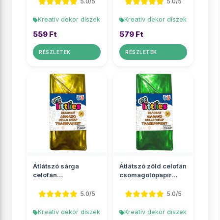
70x100cm 2 ív
5.0/5
5.0/5
Kreatív dekor díszek
Kreatív dekor díszek
559 Ft
579 Ft
RÉSZLETEK
RÉSZLETEK
Átlátszó sárga
Átlátszó zöld celofán
celofán
csomagolópapír
csomagolópapír
70x100cm 2 ív
70x100cm 2 ív
5.0/5
5.0/5
Kreatív dekor díszek
Kreatív dekor díszek