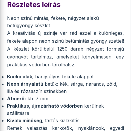
Részletes leírás
Neon színű mintás, fekete, négyzet alakú
betűgyöngy készlet
A kreativitás új szintje vár rád ezzel a különleges,
fekete alapon neon színű betűmintás gyöngy szettel!
A készlet körülbelül 1250 darab négyzet formájú
gyöngyöt tartalmaz, amelyeket kényelmesen, egy
praktikus vödörben tárolhatsz.
Kocka alak
, hangsúlyos fekete alappal
Neon árnyalatú
betűk: kék, sárga, narancs, zöld,
lila és rózsaszín színekben
Átmérő:
kb. 7 mm
Praktikus, újrazárható vödörben
kerülnek
szállításra
Kiváló minőség
, tartós kialakítás
Remek választás karkötők, nyakláncok, egyedi