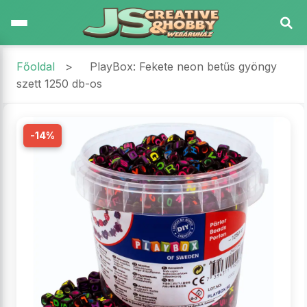
Főoldal
>
PlayBox: Fekete neon betűs gyöngy
szett 1250 db-os
-14%