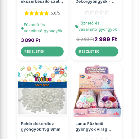
ékszerkészítő szett
Dekorgyöngyök -
gyöngyökkel
Csillámos kreatív
sze...
5.0/5
Fűzhető és
Fűzhető és
vasalható gyöngyök
vasalható gyöngyök
2 999 Ft
9 249 Ft
3 890 Ft
RÉSZLETEK
RÉSZLETEK
Fehér dekordísz
Luna: Fűzhető
gyöngyök 15g 8mm
gyöngyök virág
alakú tárolóban