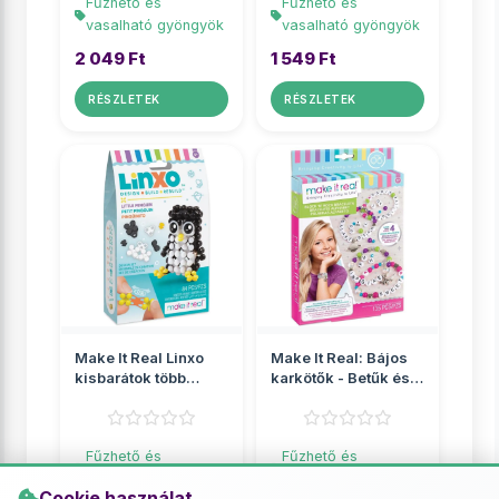
Fűzhető és
Fűzhető és
vasalható gyöngyök
vasalható gyöngyök
2 049 Ft
1 549 Ft
RÉSZLETEK
RÉSZLETEK
Make It Real Linxo
Make It Real: Bájos
kisbarátok több
karkötők - Betűk és
változatban 1db
gyöngyök
Fűzhető és
Fűzhető és
vasalható gyöngyök
vasalható gyöngyök
Cookie használat