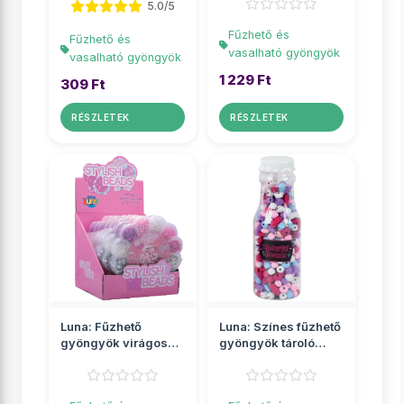
többf�...
5.0/5
Fűzhető és
Fűzhető és
vasalható gyöngyök
vasalható gyöngyök
1 229 Ft
309 Ft
RÉSZLETEK
RÉSZLETEK
Luna: Fűzhető
Luna: Színes fűzhető
gyöngyök virágos
gyöngyök tároló
tárolóban
üvegben