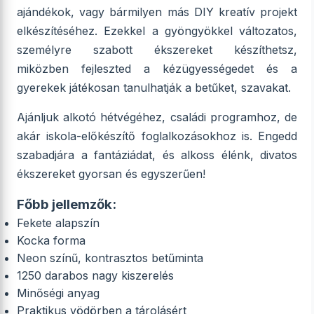
ajándékok, vagy bármilyen más DIY kreatív projekt
elkészítéséhez. Ezekkel a gyöngyökkel változatos,
személyre szabott ékszereket készíthetsz,
miközben fejleszted a kézügyességedet és a
gyerekek játékosan tanulhatják a betűket, szavakat.
Ajánljuk alkotó hétvégéhez, családi programhoz, de
akár iskola-előkészítő foglalkozásokhoz is. Engedd
szabadjára a fantáziádat, és alkoss élénk, divatos
ékszereket gyorsan és egyszerűen!
Főbb jellemzők:
Fekete alapszín
Kocka forma
Neon színű, kontrasztos betűminta
1250 darabos nagy kiszerelés
Minőségi anyag
Praktikus vödörben a tárolásért