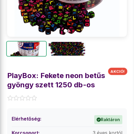
PlayBox: Fekete neon betűs
gyöngy szett 1250 db-os
Elérhetőség:
Raktáron
Korcsoport:
3 éves kortól