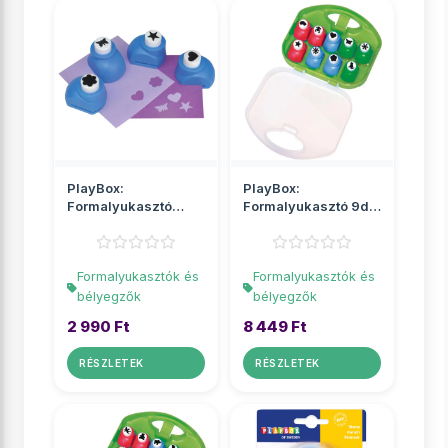
PlayBox:
PlayBox:
Formalyukasztó
Formalyukasztó 9db
4db-os szett
különböző formával
szívecskével
Formalyukasztók és
Formalyukasztók és
bélyegzők
bélyegzők
2 990 Ft
8 449 Ft
RÉSZLETEK
RÉSZLETEK