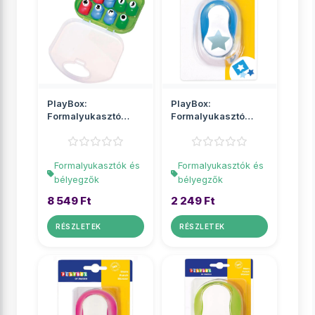
PlayBox:
PlayBox:
Formalyukasztó
Formalyukasztó
9db-os szett
csillag 2,5cm
Formalyukasztók és
Formalyukasztók és
bélyegzők
bélyegzők
8 549 Ft
2 249 Ft
RÉSZLETEK
RÉSZLETEK