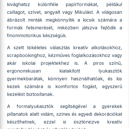
kivághatsz különféle papírformákat, például
csillagot, szívet, angyalt vagy Mikulást. A világosan
ábrázolt minták megkönnyítik a kicsik számára a
formák felismerését, miközben játszva fejlődik a
finommotorikus készségük.
A szett tökéletes választás kreatív alkotásokhoz,
scrapbookinghoz, kézműves foglalkozásokhoz vagy
akár iskolai projektekhez is. A piros színű,
ergonomikusan kialakított lyukasztók
gyermekbarátak, könnyen használhatóak, és kis
kezek számára is komfortos fogást, egyszerű
kezelést biztosítanak.
A formalyukasztók segítségével a gyerekek
pillanatok alatt vidám, színes és egyedi dekorációkat
készíthetnek, ezzel is ösztönözve kreatív