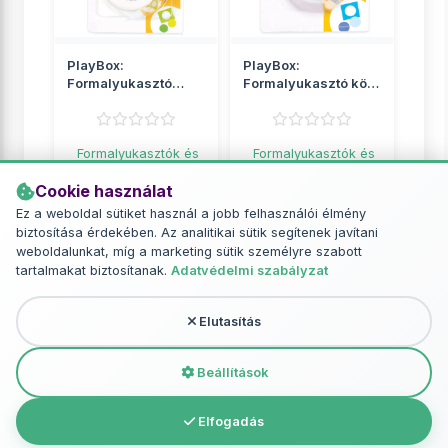
PlayBox:
PlayBox:
Formalyukasztó
Formalyukasztó kör
csipkés kör alak 5cm
alak 2,5cm
Formalyukasztók és
Formalyukasztók és
bélyegzők
bélyegzők
Cookie használat
5 890 Ft
2 299 Ft
Ez a weboldal sütiket használ a jobb felhasználói élmény
biztosítása érdekében. Az analitikai sütik segítenek javítani
RÉSZLETEK
RÉSZLETEK
weboldalunkat, míg a marketing sütik személyre szabott
tartalmakat biztosítanak.
Adatvédelmi szabályzat
Elutasítás
További termékek - Formalyukasztók
és bélyegzők
Beállítások
Elfogadás