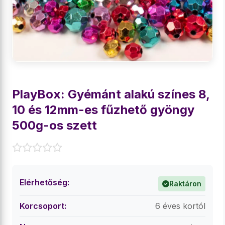
PlayBox: Gyémánt alakú színes 8,
10 és 12mm-es fűzhető gyöngy
500g-os szett
Elérhetőség:
Raktáron
Korcsoport:
6 éves kortól