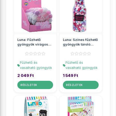
Luna: Fűzhető
Luna: Színes fűzhető
gyöngyök virágos
gyöngyök tároló
tárolóban
üvegben
Fűzhető és
Fűzhető és
vasalható gyöngyök
vasalható gyöngyök
2 049 Ft
1 549 Ft
RÉSZLETEK
RÉSZLETEK