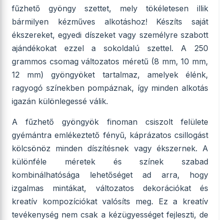
fűzhető gyöngy szettet, mely tökéletesen illik
bármilyen kézműves alkotáshoz! Készíts saját
ékszereket, egyedi díszeket vagy személyre szabott
ajándékokat ezzel a sokoldalú szettel. A 250
grammos csomag változatos méretű (8 mm, 10 mm,
12 mm) gyöngyöket tartalmaz, amelyek élénk,
ragyogó színekben pompáznak, így minden alkotás
igazán különlegessé válik.
A fűzhető gyöngyök finoman csiszolt felülete
gyémántra emlékeztető fényű, káprázatos csillogást
kölcsönöz minden díszítésnek vagy ékszernek. A
különféle méretek és színek szabad
kombinálhatósága lehetőséget ad arra, hogy
izgalmas mintákat, változatos dekorációkat és
kreatív kompozíciókat valósíts meg. Ez a kreatív
tevékenység nem csak a kézügyességet fejleszti, de