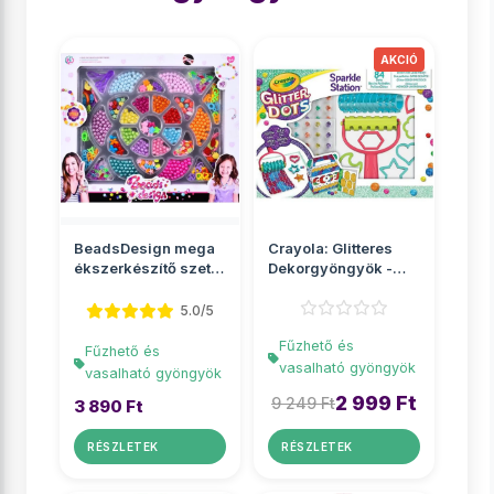
BeadsDesign mega
Crayola: Glitteres
ékszerkészítő szett
Dekorgyöngyök -
gyöngyökkel
Csillámos kreatív
sze...
5.0/5
Fűzhető és
Fűzhető és
vasalható gyöngyök
vasalható gyöngyök
2 999 Ft
9 249 Ft
3 890 Ft
RÉSZLETEK
RÉSZLETEK