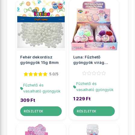
Fehér dekordísz
Luna: Fűzhető
gyöngyök 15g 8mm
gyöngyök virág
alakú tárolóban
többf�...
5.0/5
Fűzhető és
Fűzhető és
vasalható gyöngyök
vasalható gyöngyök
1 229 Ft
309 Ft
RÉSZLETEK
RÉSZLETEK