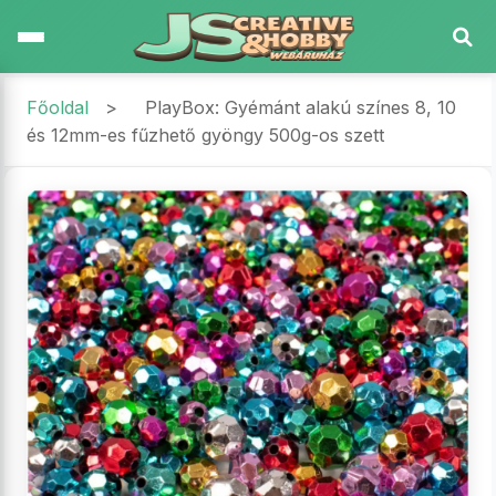
Főoldal
>
PlayBox: Gyémánt alakú színes 8, 10
és 12mm-es fűzhető gyöngy 500g-os szett