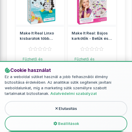
Make It Real Linxo
Make It Real: Bájos
kisbarátok több
karkötők - Betűk és
változatban 1db
gyöngyök
Fűzhető és
Fűzhető és
vasalható gyöngyök
vasalható gyöngyök
Cookie használat
2 049 Ft
2 649 Ft
Ez a weboldal sütiket használ a jobb felhasználói élmény
biztosítása érdekében. Az analitikai sütik segítenek javítani
RÉSZLETEK
RÉSZLETEK
weboldalunkat, míg a marketing sütik személyre szabott
tartalmakat biztosítanak.
Adatvédelmi szabályzat
Elutasítás
További termékek - Fűzhető és
vasalható gyöngyök
Beállítások