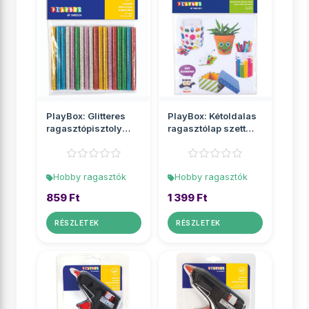
PlayBox: Glitteres
PlayBox: Kétoldalas
ragasztópisztoly
ragasztólap szett
utántöltő szett 18db...
15x15cm 5lap
Hobby ragasztók
Hobby ragasztók
859 Ft
1 399 Ft
RÉSZLETEK
RÉSZLETEK