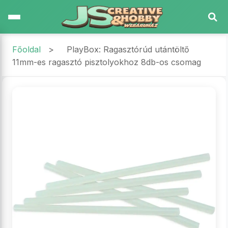
Főoldal
>
PlayBox: Ragasztórúd utántöltő
11mm-es ragasztó pisztolyokhoz 8db-os csomag