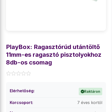
PlayBox: Ragasztórúd utántöltő
11mm-es ragasztó pisztolyokhoz
8db-os csomag
Elérhetőség:
Raktáron
Korcsoport:
7 éves kortól