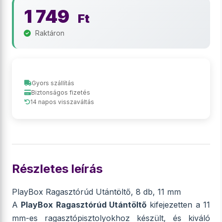
1 749
Ft
Raktáron
Gyors szállítás
Biztonságos fizetés
14 napos visszaváltás
Részletes leírás
PlayBox Ragasztórúd Utántöltő, 8 db, 11 mm
A
PlayBox Ragasztórúd Utántöltő
kifejezetten a 11
mm-es ragasztópisztolyokhoz készült, és kiváló