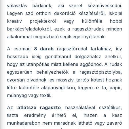
választás bárkinek, aki szeret kézműveskedni.
Legyen szó otthoni dekoráció készítéséről, iskolai
kreatív projektekről vagy különféle hobbi
barkácsfeladatokról, ezek a ragasztórudak minden
alkalommal megbízható segítséget nyújtanak.
A csomag
8 darab
ragasztórudat tartalmaz, így
hosszabb ideig gondtalanul dolgozhatsz anélkül,
hogy az utánpótlás miatt kellene aggódnod. A rudak
egyszerűen behelyezhetők a ragasztópisztolyba,
gyorsan olvadnak, és masszív, tartós kötést hoznak
létre különféle alapanyagokon, legyen az fa, papír,
műanyag vagy textil.
Az
átlátszó ragasztó
használatával esztétikus,
tiszta eredmény érhető el, hiszen a kész
munkadarabon nem maradnak látható vagy zavaró