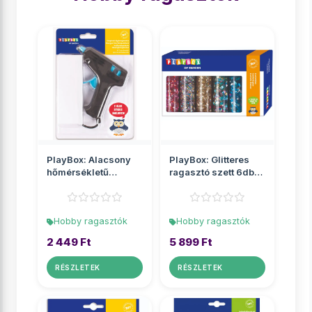
PlayBox: Alacsony
PlayBox: Glitteres
hőmérsékletű
ragasztó szett 6db-
ragasztópisztoly
os
Hobby ragasztók
Hobby ragasztók
2 449 Ft
5 899 Ft
RÉSZLETEK
RÉSZLETEK