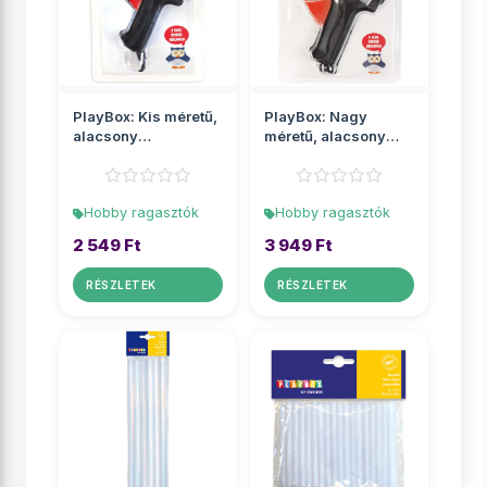
PlayBox: Kis méretű,
PlayBox: Nagy
alacsony
méretű, alacsony
hőmérsékletű
hőmérsékletű
ragasztópi...
ragasztóp...
Hobby ragasztók
Hobby ragasztók
2 549 Ft
3 949 Ft
RÉSZLETEK
RÉSZLETEK