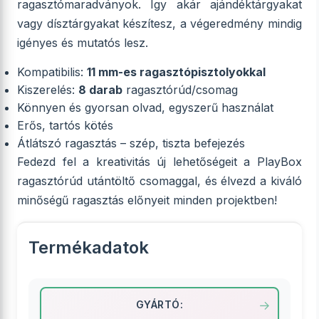
ragasztómaradványok. Így akár ajándéktárgyakat
vagy dísztárgyakat készítesz, a végeredmény mindig
igényes és mutatós lesz.
Kompatibilis:
11 mm-es ragasztópisztolyokkal
Kiszerelés:
8 darab
ragasztórúd/csomag
Könnyen és gyorsan olvad, egyszerű használat
Erős, tartós kötés
Átlátszó ragasztás – szép, tiszta befejezés
Fedezd fel a kreativitás új lehetőségeit a PlayBox
ragasztórúd utántöltő csomaggal, és élvezd a kiváló
minőségű ragasztás előnyeit minden projektben!
Termékadatok
GYÁRTÓ: