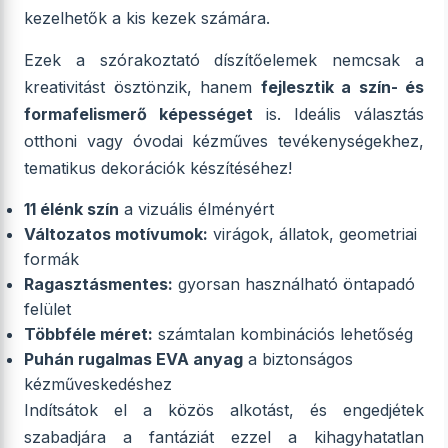
kezelhetők a kis kezek számára.
Ezek a szórakoztató díszítőelemek nemcsak a
kreativitást ösztönzik, hanem
fejlesztik a szín- és
formafelismerő képességet
is. Ideális választás
otthoni vagy óvodai kézműves tevékenységekhez,
tematikus dekorációk készítéséhez!
11 élénk szín
a vizuális élményért
Változatos motívumok:
virágok, állatok, geometriai
formák
Ragasztásmentes:
gyorsan használható öntapadó
felület
Többféle méret:
számtalan kombinációs lehetőség
Puhán rugalmas EVA anyag
a biztonságos
kézműveskedéshez
Indítsátok el a közös alkotást, és engedjétek
szabadjára a fantáziát ezzel a kihagyhatatlan