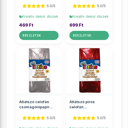
5.0/5
5.0/5
Kreatív dekor díszek
Kreatív dekor díszek
469 Ft
699 Ft
RÉSZLETEK
RÉSZLETEK
Átlátszó celofán
Átlátszó piros
csomagolópapír
celofán
70x100cm 2 ív
csomagolópapír
70x100cm 2 ív
5.0/5
5.0/5