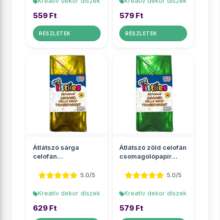
Kreatív dekor díszek
Kreatív dekor díszek
559 Ft
579 Ft
RÉSZLETEK
RÉSZLETEK
Átlátszó sárga
Átlátszó zöld celofán
celofán
csomagolópapír
csomagolópapír
70x100cm 2 ív
70x100cm 2 ív
5.0/5
5.0/5
Kreatív dekor díszek
Kreatív dekor díszek
629 Ft
579 Ft