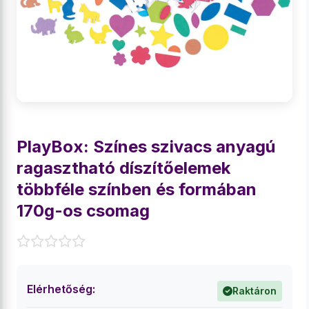
PlayBox: Színes szivacs anyagú
ragasztható díszítőelemek
többféle színben és formában
170g-os csomag
Elérhetőség:
Raktáron