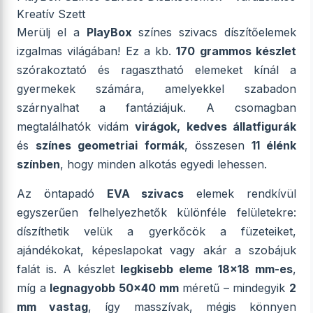
Kreatív Szett
Merülj el a
PlayBox
színes szivacs díszítőelemek
izgalmas világában! Ez a kb.
170 grammos készlet
szórakoztató és ragasztható elemeket kínál a
gyermekek számára, amelyekkel szabadon
szárnyalhat a fantáziájuk. A csomagban
megtalálhatók vidám
virágok, kedves állatfigurák
és
színes geometriai formák
, összesen
11 élénk
színben
, hogy minden alkotás egyedi lehessen.
Az öntapadó
EVA szivacs
elemek rendkívül
egyszerűen felhelyezhetők különféle felületekre:
díszíthetik velük a gyerkőcök a füzeteiket,
ajándékokat, képeslapokat vagy akár a szobájuk
falát is. A készlet
legkisebb eleme 18x18 mm-es
,
míg a
legnagyobb 50x40 mm
méretű – mindegyik
2
mm vastag
, így masszívak, mégis könnyen