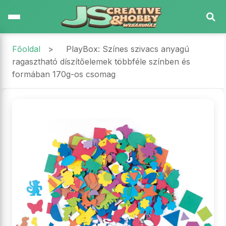
Főoldal
>
PlayBox: Színes szivacs anyagú
ragasztható díszítőelemek többféle színben és
formában 170g-os csomag