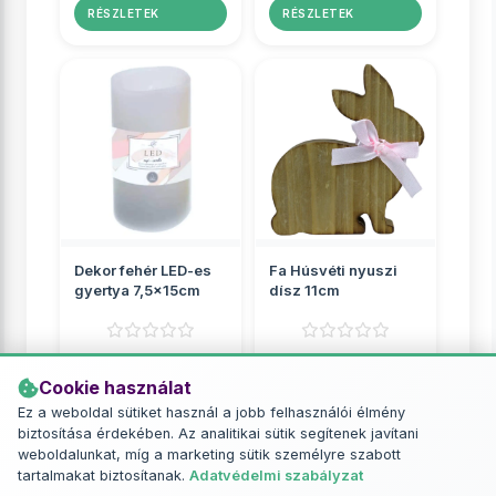
RÉSZLETEK
RÉSZLETEK
Dekor fehér LED-es
Fa Húsvéti nyuszi
gyertya 7,5x15cm
dísz 11cm
Kreatív dekor díszek
Kreatív dekor díszek
Cookie használat
1 649 Ft
999 Ft
Ez a weboldal sütiket használ a jobb felhasználói élmény
biztosítása érdekében. Az analitikai sütik segítenek javítani
RÉSZLETEK
RÉSZLETEK
weboldalunkat, míg a marketing sütik személyre szabott
tartalmakat biztosítanak.
Adatvédelmi szabályzat