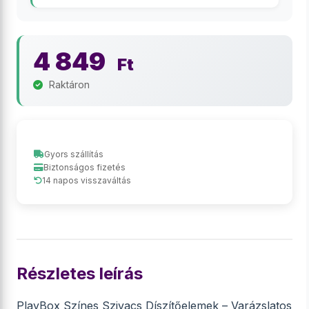
4 849
Ft
Raktáron
Gyors szállítás
Biztonságos fizetés
14 napos visszaváltás
Részletes leírás
PlayBox Színes Szivacs Díszítőelemek – Varázslatos