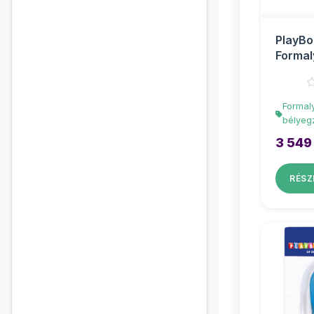
PlayBo
Formal
os sze
Formal
bélyeg
3 549
RÉSZ