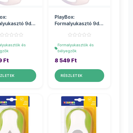
ox:
PlayBox:
lyukasztó 9db
Formalyukasztó 9db-
böző formával
os szett
lyukasztók és
Formalyukasztók és
egzők
bélyegzők
9 Ft
8 549 Ft
ZLETEK
RÉSZLETEK