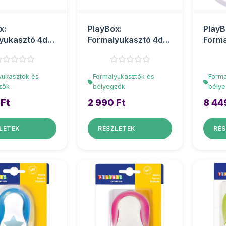
x:
PlayBox:
PlayB
yukasztó 4db-
Formalyukasztó 4db-
Forma
tt
os szett
külön
szívecskével
yukasztók és
Formalyukasztók és
Forma
zők
bélyegzők
bély
 Ft
2 990 Ft
8 44
LETEK
RÉSZLETEK
RÉS