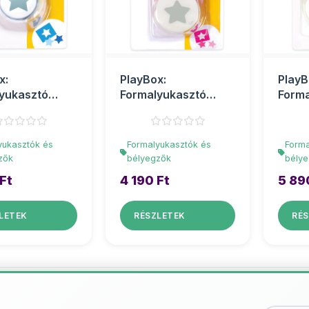
x:
PlayBox:
PlayB
yukasztó
Formalyukasztó
Forma
g 2,5cm
csillag 3,8cm
csill
yukasztók és
Formalyukasztók és
Forma
zők
bélyegzők
bély
Ft
4 190 Ft
5 89
LETEK
RÉSZLETEK
RÉS
További termékek - Formalyukasz