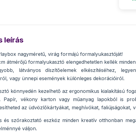
 leírás
Playbox nagyméretű, virág formájú formalyukasztóját!
m átmérőjű formalyukasztó elengedhetetlen kellék minden k
yobb, látványos díszítőelemek elkészítéséhez, legyen
ról, vagy ünnepi események különleges dekorációiról.
sztó könnyedén kezelhető az ergonomikus kialakítású fog
k. Papír, vékony karton vagy műanyag lapokból is pro
esítheted az üdvözlőkártyákat, meghívókat, faliújságokat, 
s és szórakoztató eszköz minden kreatív otthonban megál
élménnyé váljon.