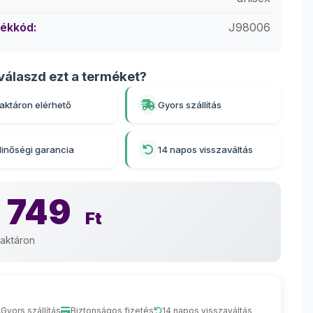
ékkód:
J98006
válaszd ezt a terméket?
aktáron elérhető
Gyors szállítás
inőségi garancia
14 napos visszaváltás
 749
Ft
aktáron
Gyors szállítás
Biztonságos fizetés
14 napos visszaváltás