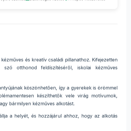
ézműves és kreatív családi pillanathoz. Kifejezetten
 szó otthonod feldíszítéséről, iskolai kézműves
antyújának köszönhetően, így a gyerekek is örömmel
blémamentesen készíthetők vele virág motívumok,
vagy bármilyen kézműves alkotást.
lja a helyét, és hozzájárul ahhoz, hogy az alkotás