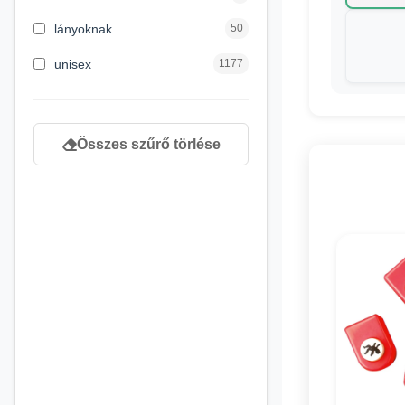
8 éves kortól
130
lányoknak
50
9 éves kortól
1
unisex
1177
Összes szűrő törlése