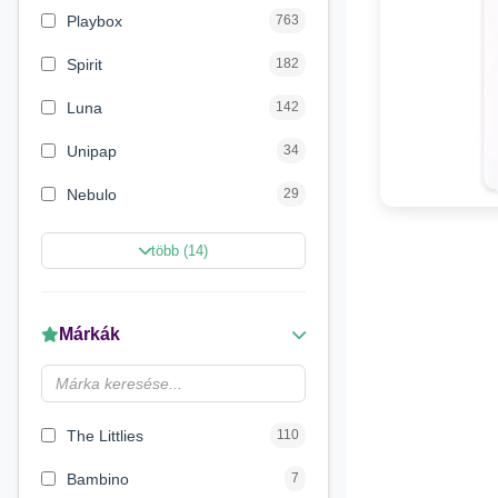
Playbox
763
Spirit
182
Luna
142
Unipap
34
Nebulo
29
Magic Toys
26
több (14)
Carioca
11
LENA
6
Márkák
Make it Real
5
Magyar Gyártó
4
The Littlies
110
Bambino
7