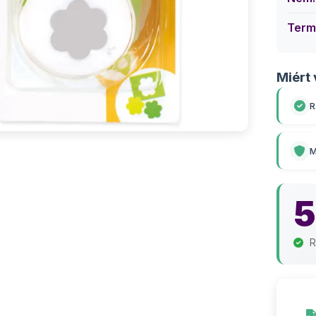
Term
Miért 
R
M
5
R