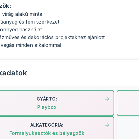
zők:
virág alakú minta
űanyag és fém szerkezet
könnyed használat
kézműves és dekorációs projektekhez ajánlott
z vágás minden alkalommal
kadatok
GYÁRTÓ:
Playbox
ALKATEGÓRIA:
Formalyukasztók és bélyegzők