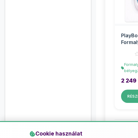
PlayBo
Formal
csilla
Formal
bélyeg
2 249 
RÉSZ
Cookie használat