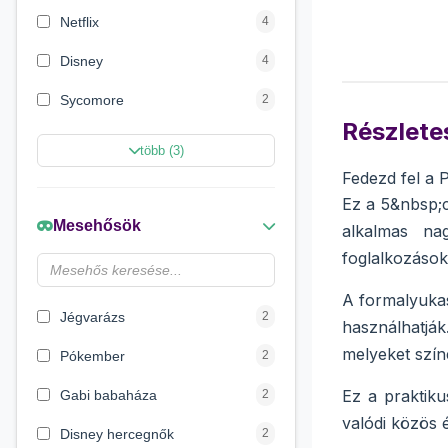
Netflix
4
Disney
4
Sycomore
2
Részletes
Marvel Szuperhősök
2
több (3)
Fedezd fel a 
Disney hercegnők
2
Ez a 5&nbsp;c
Beauty World
2
Mesehősök
alkalmas nag
Creative Line
2
foglalkozások
Wow Generation
1
A formalyuka
Jégvarázs
2
használhatjá
melyeket szín
Pókember
2
Ez a praktiku
Gabi babaháza
2
valódi közös 
Disney hercegnők
2