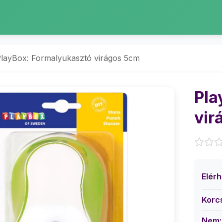
layBox: Formalyukasztó virágos 5cm
Pla
vir
Elér
Korc
Nem: