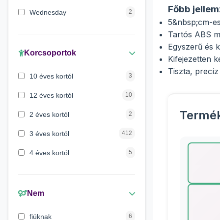
Főbb jellem
Wednesday
2
5&nbsp;cm-es 
Maja a méhecske
1
Tartós ABS m
Egyszerű és 
Verdák
1
Korcsoportok
Kifejezetten 
Mancs őrjárat
1
Tiszta, precí
10 éves kortól
3
Lilo és Stitch
1
12 éves kortól
10
Peppa malac
1
Termé
2 éves kortól
2
3 éves kortól
412
4 éves kortól
5
5 évess kortól
175
6 éves kortól
428
Nem
7 éves kortól
67
fiúknak
6