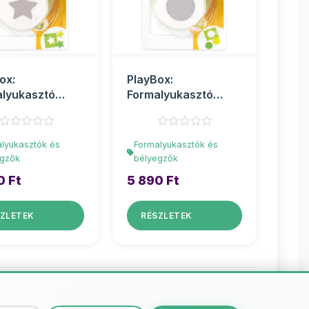
ox:
PlayBox:
lyukasztó
Formalyukasztó
ag 5cm
csipkés kör alak 5cm
lyukasztók és
Formalyukasztók és
egzők
bélyegzők
0 Ft
5 890 Ft
ZLETEK
RÉSZLETEK
tók és bélyegzők