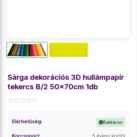
Sárga dekorációs 3D hullámpapír
tekercs B/2 50x70cm 1db
Elérhetőség:
Raktáron
Korcsoport:
5 évess kortól