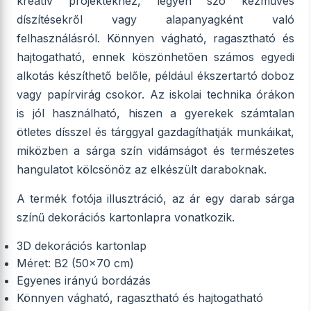
kreatív projektekhez, legyen szó kézműves
díszítésekről vagy alapanyagként való
felhasználásról. Könnyen vágható, ragasztható és
hajtogatható, ennek köszönhetően számos egyedi
alkotás készíthető belőle, például ékszertartó doboz
vagy papírvirág csokor. Az iskolai technika órákon
is jól használható, hiszen a gyerekek számtalan
ötletes dísszel és tárggyal gazdagíthatják munkáikat,
miközben a sárga szín vidámságot és természetes
hangulatot kölcsönöz az elkészült daraboknak.
A termék fotója illusztráció, az ár egy darab sárga
színű dekorációs kartonlapra vonatkozik.
3D dekorációs kartonlap
Méret: B2 (50x70 cm)
Egyenes irányú bordázás
Könnyen vágható, ragasztható és hajtogatható