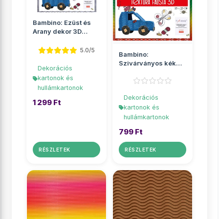
Bambino: Ezüst és
Arany dekor 3D
hullámkarton B4
25x35cm
5.0/5
Bambino:
Szivárványos kék
Dekorációs
dekor 3D
kartonok és
hullámkarton B4
hullámkartonok
25x35...
Dekorációs
1 299 Ft
kartonok és
hullámkartonok
799 Ft
RÉSZLETEK
RÉSZLETEK