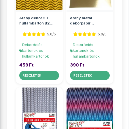
Arany dekor 3D
Arany metál
hullámkarton B2
dekorpapír
50x70cm 1db
egyoldalas
50x70cm
5.0/5
5.0/5
Dekorációs
Dekorációs
kartonok és
kartonok és
hullámkartonok
hullámkartonok
459 Ft
390 Ft
RÉSZLETEK
RÉSZLETEK