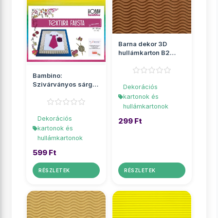
Barna dekor 3D
hullámkarton B2
50x70cm 1db
Bambino:
Szivárványos sárga
Dekorációs
dekor 3D
kartonok és
hullámkarton B4
hullámkartonok
25x...
Dekorációs
299 Ft
kartonok és
hullámkartonok
599 Ft
RÉSZLETEK
RÉSZLETEK