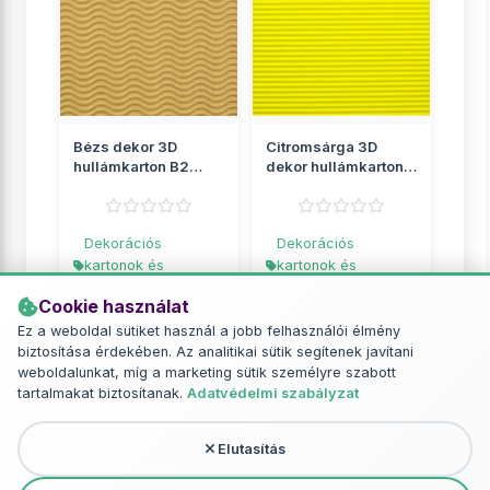
Bézs dekor 3D
Citromsárga 3D
hullámkarton B2
dekor hullámkarton
50x70cm 1db
B2 50x70cm 1db
Dekorációs
Dekorációs
kartonok és
kartonok és
hullámkartonok
hullámkartonok
Cookie használat
299 Ft
249 Ft
Ez a weboldal sütiket használ a jobb felhasználói élmény
biztosítása érdekében. Az analitikai sütik segítenek javítani
RÉSZLETEK
RÉSZLETEK
weboldalunkat, míg a marketing sütik személyre szabott
tartalmakat biztosítanak.
Adatvédelmi szabályzat
Elutasítás
További termékek - Dekorációs